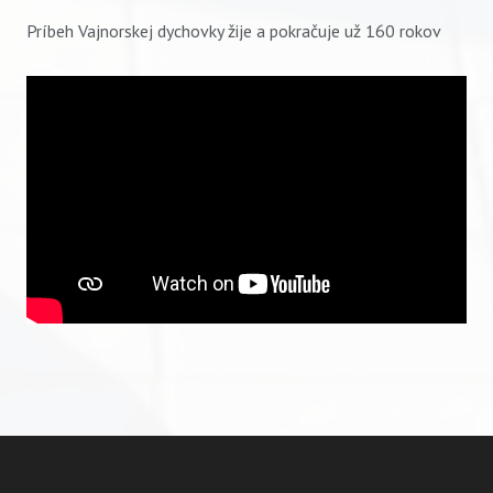
Príbeh Vajnorskej dychovky žije a pokračuje už 160 rokov