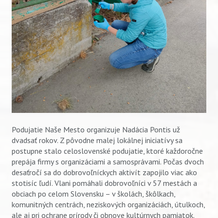
Podujatie Naše Mesto organizuje Nadácia Pontis už
dvadsať rokov. Z pôvodne malej lokálnej iniciatívy sa
postupne stalo celoslovenské podujatie, ktoré každoročne
prepája firmy s organizáciami a samosprávami. Počas dvoch
desaťročí sa do dobrovoľníckych aktivít zapojilo viac ako
stotisíc ľudí. Vlani pomáhali dobrovoľníci v 57 mestách a
Vyhľadávanie
obciach po celom Slovensku – v školách, škôlkach,
komunitných centrách, neziskových organizáciách, útulkoch,
ale aj pri ochrane prírody či obnove kultúrnych pamiatok.