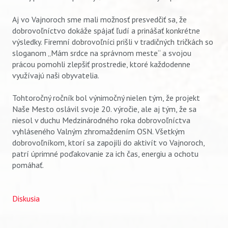
Aj vo Vajnoroch sme mali možnosť presvedčiť sa, že
dobrovoľníctvo dokáže spájať ľudí a prinášať konkrétne
výsledky. Firemní dobrovoľníci prišli v tradičných tričkách so
sloganom „Mám srdce na správnom meste“ a svojou
prácou pomohli zlepšiť prostredie, ktoré každodenne
využívajú naši obyvatelia.
Tohtoročný ročník bol výnimočný nielen tým, že projekt
Naše Mesto oslávil svoje 20. výročie, ale aj tým, že sa
niesol v duchu Medzinárodného roka dobrovoľníctva
vyhláseného Valným zhromaždením OSN. Všetkým
dobrovoľníkom, ktorí sa zapojili do aktivít vo Vajnoroch,
patrí úprimné poďakovanie za ich čas, energiu a ochotu
pomáhať.
Diskusia