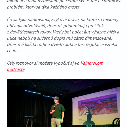
milionár a radil by mestám po celom svete. Ide o chronický
problém, ktorý sa týka každého mesta.
Čo sa týka parkovania, zvykové práva, na ktoré sa niekedy
občania odvolávajú, dnes už pripomínajú prežitok
z deväťdesiatych rokov. Vtedy bol počet áut výrazne nižší a
ulice neboli na súčasnú dopravnú záťaž dimenzované.
Dnes má každá rodina dve-tri autá a bez regulácie vzniká
chaos.
Celý rozhovor si môžete vypočuť aj vo
Vajnorskom
podcaste
.