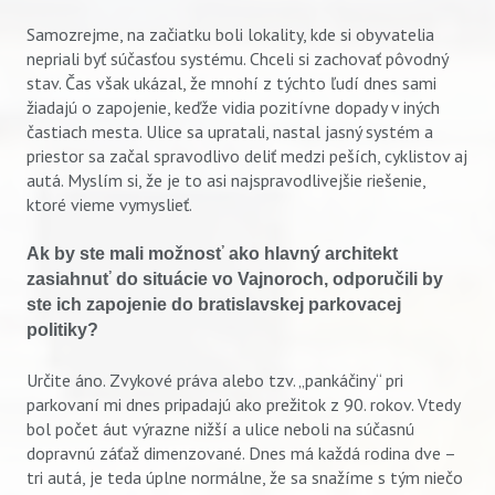
Samozrejme, na začiatku boli lokality, kde si obyvatelia
nepriali byť súčasťou systému. Chceli si zachovať pôvodný
stav. Čas však ukázal, že mnohí z týchto ľudí dnes sami
žiadajú o zapojenie, keďže vidia pozitívne dopady v iných
častiach mesta. Ulice sa upratali, nastal jasný systém a
priestor sa začal spravodlivo deliť medzi peších, cyklistov aj
autá. Myslím si, že je to asi najspravodlivejšie riešenie,
ktoré vieme vymyslieť.
Ak by ste mali možnosť ako hlavný architekt
zasiahnuť do situácie vo Vajnoroch, odporučili by
ste ich zapojenie do bratislavskej parkovacej
politiky?
Určite áno. Zvykové práva alebo tzv. „pankáčiny“ pri
parkovaní mi dnes pripadajú ako prežitok z 90. rokov. Vtedy
bol počet áut výrazne nižší a ulice neboli na súčasnú
dopravnú záťaž dimenzované. Dnes má každá rodina dve –
tri autá, je teda úplne normálne, že sa snažíme s tým niečo