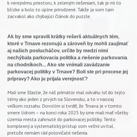
k verejnému priestoru, k zeleným riešeniam, tak je mi to
blízke a bolo to úplne prirodzené. Takže ja som tam
zacvakol ako chýbajúci článok do puzzle.
Ak by sme spravili krátky rešerš aktuálnych tém,
ktoré v Trnave rezonujú a zároveň by mohli zaujímať
aj našich poslucháčov, určite by medzi nimi
nechýbala parkovacia politika a riešenie parkovania
na chodníkoch...
Ako ste vnímali zavádzanie
parkovacej politiky v Trnave? Boli ste pri procese jej
prípravy? Ako ju prijala verejnosť?
Mali sme šťastie, že náš primátor mal odvahu ísť do tejto
témy ako jeden z prvých na Slovensku, a to v naozaj
veľkom rozsahu. Dovolím si tvrdiť, že Trnava je v tomto
smere lídrom – na konci roka 2025 by sme mali mať všetky
územia mesta zahrnuté do parkovacej politiky. Tento
komplexný a systematický prístup som veľmi uvítal,
pretože nemám rád polovičaté riešenia.