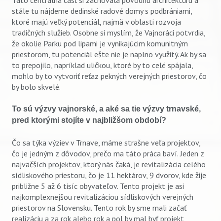
stále tu nájdeme dedinské radové domy s podbrániami,
ktoré majú veľký potenciál, najmä v oblasti rozvoja
tradičných služieb. Osobne si myslím, že Vajnoráci potvrdia,
že okolie Parku pod lipami je vynikajúcim komunitným
priestorom, tu potenciál ešte nie je naplno využitý. Ak by sa
to prepojilo, napríklad uličkou, ktoré by to celé spájala,
mohlo by to vytvoriť reťaz pekných verejných priestorov, čo
by bolo skvelé.
To sú výzvy vajnorské, a aké sa tie výzvy trnavské,
pred ktorými stojíte v najbližšom období?
Čo sa týka výziev v Trnave, máme strašne veľa projektov,
čo je jedným z dôvodov, prečo ma táto práca baví. Jeden z
najväčších projektov, ktorý nás čaká, je revitalizácia celého
sídliskového priestoru, čo je 11 hektárov, 9 dvorov, kde žije
približne 5 až 6 tisíc obyvateľov. Tento projekt je asi
najkomplexnejšou revitalizáciou sídliskových verejných
priestorov na Slovensku. Tento rok by sme mali začať
realizáciu a za rok alebo rok a pol by mal byť projekt