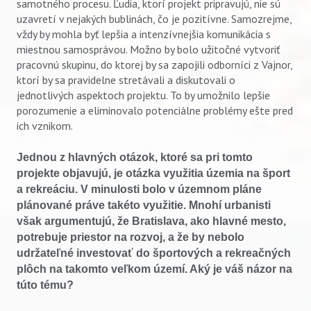
samotného procesu. Ľudia, ktorí projekt pripravujú, nie sú
uzavretí v nejakých bublinách, čo je pozitívne. Samozrejme,
vždy by mohla byť lepšia a intenzívnejšia komunikácia s
miestnou samosprávou. Možno by bolo užitočné vytvoriť
pracovnú skupinu, do ktorej by sa zapojili odborníci z Vajnor,
ktorí by sa pravidelne stretávali a diskutovali o
jednotlivých aspektoch projektu. To by umožnilo lepšie
porozumenie a eliminovalo potenciálne problémy ešte pred
ich vznikom.
Jednou z hlavných otázok, ktoré sa pri tomto
projekte objavujú, je otázka využitia územia na šport
a rekreáciu. V minulosti bolo v územnom pláne
plánované práve takéto využitie. Mnohí urbanisti
však argumentujú, že Bratislava, ako hlavné mesto,
potrebuje priestor na rozvoj, a že by nebolo
udržateľné investovať do športových a rekreačných
plôch na takomto veľkom území. Aký je váš názor na
túto tému?