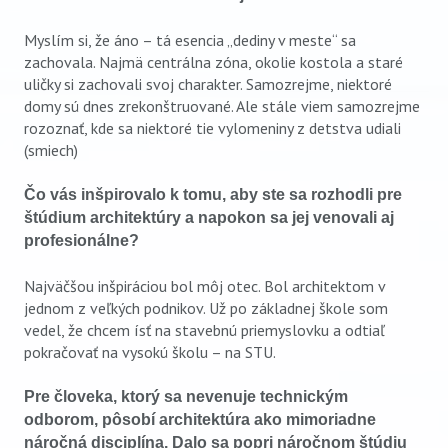
Myslím si, že áno – tá esencia „dediny v meste“ sa
zachovala. Najmä centrálna zóna, okolie kostola a staré
uličky si zachovali svoj charakter. Samozrejme, niektoré
domy sú dnes zrekonštruované. Ale stále viem samozrejme
rozoznať, kde sa niektoré tie vylomeniny z detstva udiali
(smiech)
Čo vás inšpirovalo k tomu, aby ste sa rozhodli pre
štúdium architektúry a napokon sa jej venovali aj
profesionálne?
Najväčšou inšpiráciou bol môj otec. Bol architektom v
jednom z veľkých podnikov. Už po základnej škole som
vedel, že chcem ísť na stavebnú priemyslovku a odtiaľ
pokračovať na vysokú školu – na STU.
Pre človeka, ktorý sa nevenuje technickým
odborom, pôsobí architektúra ako mimoriadne
náročná disciplína. Dalo sa popri náročnom štúdiu