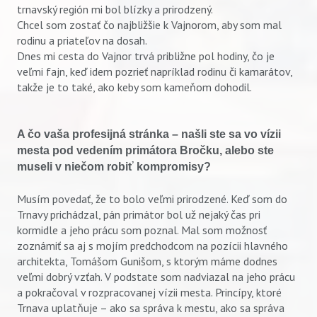
trnavský región mi bol blízky a prirodzený.
Chcel som zostať čo najbližšie k Vajnorom, aby som mal
rodinu a priateľov na dosah.
Dnes mi cesta do Vajnor trvá približne pol hodiny, čo je
veľmi fajn, keď idem pozrieť napríklad rodinu či kamarátov,
takže je to také, ako keby som kameňom dohodil.
A čo vaša profesijná stránka – našli ste sa vo vízii
mesta pod vedením primátora Bročku, alebo ste
museli v niečom robiť kompromisy?
Musím povedať, že to bolo veľmi prirodzené. Keď som do
Trnavy prichádzal, pán primátor bol už nejaký čas pri
kormidle a jeho prácu som poznal. Mal som možnosť
zoznámiť sa aj s mojím predchodcom na pozícii hlavného
architekta, Tomášom Gunišom, s ktorým máme dodnes
veľmi dobrý vzťah. V podstate som nadviazal na jeho prácu
a pokračoval v rozpracovanej vízii mesta. Princípy, ktoré
Trnava uplatňuje – ako sa správa k mestu, ako sa správa