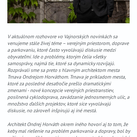
V aktuálnom rozhovore vo Vajnorských novinkách sa
venujeme stále živej téme – verejným priestorom, doprave
a parkovaniu, ktoré často vyvolávajú diskusie medzi
obyvateľmi. Ide o problémy, ktorým čelia všetky
samosprávy, najmä tie, ktoré sa dynamicky rozvíjajú.
Rozprávali sme sa preto s hlavným architektom mesta
Trnava Ondrejom Horváthom. Trnava je príkladom mesta,
ktoré za posledné desaťročie prešlo dramatickými
zmenami - nové koncepcie verejných priestranstiev,
posilnená cyklodoprava, zavádzanie jednosmerných ulíc, a
množstvo ďalších projektov, ktoré síce vyvolávajú
diskusie, no zároveň inšpirujú aj iné mestá.
Architekt Ondrej Horváth okrem iného hovorí aj to tom, že
keby mal riešenie na problém parkovania a dopravy, bol by