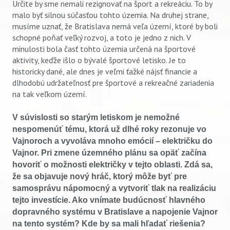
Určite by sme nemali rezignovať na šport a rekreáciu. To by
malo byť silnou súčasťou tohto územia. Na druhej strane,
musíme uznať, že Bratislava nemá veľa území, ktoré by boli
schopné poňať veľký rozvoj, a toto je jedno z nich. V
minulosti bola časť tohto územia určená na športové
aktivity, keďže išlo o bývalé športové letisko. Je to
historicky dané, ale dnes je veľmi ťažké nájsť financie a
dlhodobú udržateľnosť pre športové a rekreačné zariadenia
na tak veľkom území.
V súvislosti so starým letiskom je nemožné
nespomenúť tému, ktorá už dlhé roky rezonuje vo
Vajnoroch a vyvoláva mnoho emócií – električku do
Vajnor. Pri zmene územného plánu sa opäť začína
hovoriť o možnosti električky v tejto oblasti. Zdá sa,
že sa objavuje nový hráč, ktorý môže byť pre
samosprávu nápomocný a vytvoriť tlak na realizáciu
tejto investície. Ako vnímate budúcnosť hlavného
dopravného systému v Bratislave a napojenie Vajnor
na tento systém? Kde by sa mali hľadať riešenia?