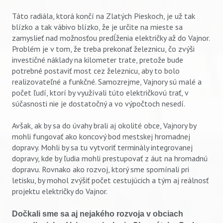
Táto radiála, ktorá končí na Zlatých Pieskoch, je už tak
blízko a tak vábivo blízko, že je určite na mieste sa
zamyslieť nad možnosťou predĺženia električky až do Vajnor.
Problém je v tom, že treba prekonať železnicu, čo zvýši
investičné náklady na kilometer trate, pretože bude
potrebné postaviť most cez železnicu, aby to bolo
realizovateľné a funkčné. Samozrejme, Vajnory sú malé a
počet ľudí, ktorí by využívali túto električkovú trať, v
súčasnosti nie je dostatočný a vo výpočtoch nesedí.
Avšak, ak by sa do úvahy brali aj okolité obce, Vajnory by
mohli fungovať ako koncový bod mestskej hromadnej
dopravy. Mohli by sa tu vytvoriť terminály integrovanej
dopravy, kde by ľudia mohli prestupovať z áut na hromadnú
dopravu. Rovnako ako rozvoj, ktorý sme spomínali pri
letisku, by mohol zvýšiť počet cestujúcich a tým aj reálnosť
projektu električky do Vajnor.
Dočkali sme sa aj nejakého rozvoja v obciach