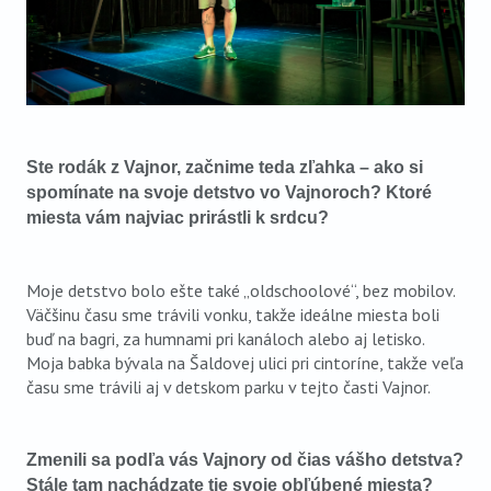
Ste rodák z Vajnor, začnime teda zľahka – ako si
spomínate na svoje detstvo vo Vajnoroch? Ktoré
miesta vám najviac prirástli k srdcu?
Moje detstvo bolo ešte také „oldschoolové“, bez mobilov.
Väčšinu času sme trávili vonku, takže ideálne miesta boli
buď na bagri, za humnami pri kanáloch alebo aj letisko.
Moja babka bývala na Šaldovej ulici pri cintoríne, takže veľa
času sme trávili aj v detskom parku v tejto časti Vajnor.
Zmenili sa podľa vás Vajnory od čias vášho detstva?
Stále tam nachádzate tie svoje obľúbené miesta?