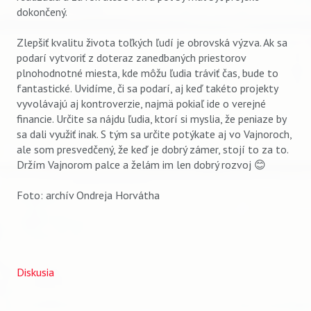
dokončený.
Zlepšiť kvalitu života toľkých ľudí je obrovská výzva. Ak sa
podarí vytvoriť z doteraz zanedbaných priestorov
plnohodnotné miesta, kde môžu ľudia tráviť čas, bude to
fantastické. Uvidíme, či sa podarí, aj keď takéto projekty
vyvolávajú aj kontroverzie, najmä pokiaľ ide o verejné
financie. Určite sa nájdu ľudia, ktorí si myslia, že peniaze by
sa dali využiť inak. S tým sa určite potýkate aj vo Vajnoroch,
ale som presvedčený, že keď je dobrý zámer, stojí to za to.
Držím Vajnorom palce a želám im len dobrý rozvoj 😊
Foto: archív Ondreja Horvátha
Diskusia