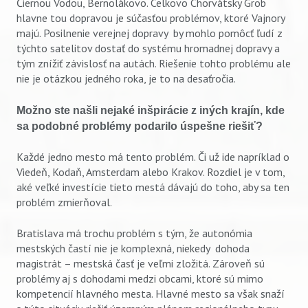
Čiernou Vodou, Bernolákovo. Celkovo Chorvátsky Grob
hlavne tou dopravou je súčasťou problémov, ktoré Vajnory
majú. Posilnenie verejnej dopravy by mohlo pomôcť ľudí z
týchto satelitov dostať do systému hromadnej dopravy a
tým znížiť závislosť na autách. Riešenie tohto problému ale
nie je otázkou jedného roka, je to na desaťročia.
Možno ste našli nejaké inšpirácie z iných krajín, kde
sa podobné problémy podarilo úspešne riešiť?
Každé jedno mesto má tento problém. Či už ide napríklad o
Viedeň, Kodaň, Amsterdam alebo Krakov. Rozdiel je v tom,
aké veľké investície tieto mestá dávajú do toho, aby sa ten
problém zmierňoval.
Bratislava má trochu problém s tým, že autonómia
mestských častí nie je komplexná, niekedy dohoda
magistrát – mestská časť je veľmi zložitá. Zároveň sú
problémy aj s dohodami medzi obcami, ktoré sú mimo
kompetencií hlavného mesta. Hlavné mesto sa však snaží