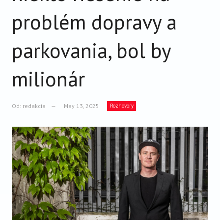
VIDEO
problém dopravy a
AUDIO
ARCHÍV VYDANÍ
parkovania, bol by
milionár
Od:
redakcia
May 13, 2025
Rozhovory