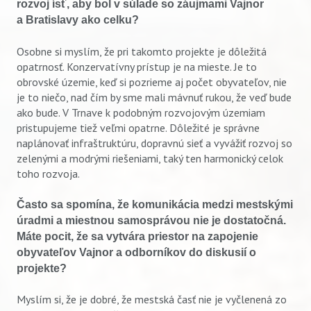
rozvoj ísť, aby bol v súlade so záujmami Vajnor
a Bratislavy ako celku?
Osobne si myslím, že pri takomto projekte je dôležitá
opatrnosť. Konzervatívny prístup je na mieste. Je to
obrovské územie, keď si pozrieme aj počet obyvateľov, nie
je to niečo, nad čím by sme mali mávnuť rukou, že veď bude
Vyhľadávanie
ako bude. V Trnave k podobným rozvojovým územiam
pristupujeme tiež veľmi opatrne. Dôležité je správne
naplánovať infraštruktúru, dopravnú sieť a vyvážiť rozvoj so
zelenými a modrými riešeniami, taký ten harmonický celok
toho rozvoja.
Často sa spomína, že komunikácia medzi mestskými
úradmi a miestnou samosprávou nie je dostatočná.
Máte pocit, že sa vytvára priestor na zapojenie
obyvateľov Vajnor a odborníkov do diskusií o
projekte?
Myslím si, že je dobré, že mestská časť nie je vyčlenená zo