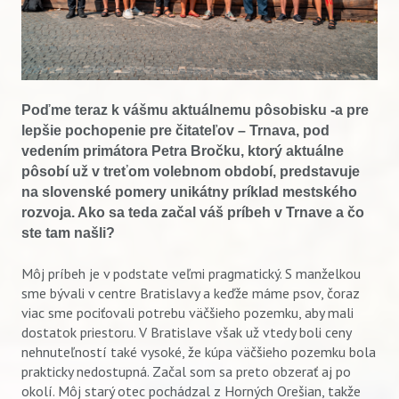
Poďme teraz k vášmu aktuálnemu pôsobisku -a pre
lepšie pochopenie pre čitateľov – Trnava, pod
vedením primátora Petra Bročku, ktorý aktuálne
pôsobí už v treťom volebnom období, predstavuje
na slovenské pomery unikátny príklad mestského
rozvoja. Ako sa teda začal váš príbeh v Trnave a čo
ste tam našli?
Môj príbeh je v podstate veľmi pragmatický. S manželkou
sme bývali v centre Bratislavy a keďže máme psov, čoraz
viac sme pociťovali potrebu väčšieho pozemku, aby mali
dostatok priestoru. V Bratislave však už vtedy boli ceny
nehnuteľností také vysoké, že kúpa väčšieho pozemku bola
prakticky nedostupná. Začal som sa preto obzerať aj po
okolí. Môj starý otec pochádzal z Horných Orešian, takže