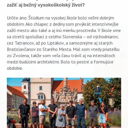
zažiť aj bežný vysokoškolský život?
Určite áno. Štúdium na vysokej škole bolo veľmi dobrým
obdobím. Ako chlapec z dediny som prvýkrát intenzívnejšie
zažil mesto ako také a aj inú mierku prostredia. V škole sme
sa stretli spolužiaci z celého Slovenska – od východniarov,
cez Tatrancov, až po Liptákov, a samozrejme aj starých
Bratislavčanov zo Starého Mesta. Mal som vtedy priateľku
zo Zvolena, takže som veľa času trávil aj na internátoch
medzi budúcimi architektmi. Bolo to pestré a formujúce
obdobie.