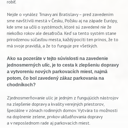
robiť.
Nejde o vynález Trnavy ani Bratislavy – pred zavedením
sme navštívili mestá v Česku, Poľsku aj na západe Európy,
kde sme sa učili o systémoch, ktoré sú zavedené nie že
niekoľko rokov ale desaťročia. Keď sa tento systém stane
prirodzenou súčasťou mesta, každý pocíti ten prínos, že to
má svoje pravidlá, a že to funguje pre všetkých.
Ako sa pozeráte v tejto súvislosti na zavedenie
jednosmerných ulíc, je to cesta k zlepšeniu dopravy
a vytvoreniu nových parkovacích miest, najmä
potom, čo bol zavedený zákaz parkovania na
chodníkoch?
Zjednosmerňovanie ulíc je jedným z fungujúcich nástrojov
na zlepšenie dopravy a kvality verejných priestorov,
špeciálne v zónach rodinných domov. Vytvára to možnosti
na doplnenie zelene, prvkov ukľudňovania dopravy
a v neposlednom rade aj parkovacích miest.