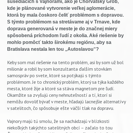
susediacich s Vajnorami, ako je Chorvátsky Grob,
kde je plánované vytvorenie veľkej aglomerácie,
ktorá by mala čoskoro čeliť problémom s dopravou.
S týmto problémom sa stretávame aj v Trnave, kde
doprava generovaná v meste je do značnej miery
spôsobená príchodom ľudí z okolia. Aké riešenie by
mohlo pomôcť takto širokému regiónu, aby sa
Bratislava nestala len tou „Autoslavou“?
Keby som mal riešenie na tento problém, asi by som už bol
milionár a robil by som konzultanta ďalším stovkám
samospráv po svete, ktoré sa potýkajú s týmto
problémom. Je to chronický problém, ktorý sa týka každého
mesta, ktoré žije a ktoré sa stáva magnetom pre ľudí.
Okamžite sa zvyšujú ceny nehnuteľností a tí, ktorí si
nemôžu dovoliť bývať v meste, hľadajú lacnejšie alternatívy
v satelitoch, čo spôsobuje ešte väčší tlak na dopravu.
Vajnory majú tú smolu, že sa nachádzajú v blízkosti
niekoľkých takýchto satelitných obcí – začalo to tou