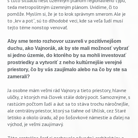
s túto situáciu riešiť územným plánom regionálneho typu,
teda metropolitným územným plánom. Uvidíme, či to
pomôže. Myslím si, že je to krok správnym smerom. Ale je
to „krv a pot“, sú to dlhodobé veci, kde sa veľa ľudí musí
tejto téme nonstop venovať.
Aby sme tento rozhovor uzavreli v pozitívnejšom
duchu, ako Vajnorák, ak by ste mali možnosť vybrať
si jedno územie, do ktorého by sa mohli investovať
prostriedky a vytvoriť z neho kultúrnejšie verejné
priestory, čo by vás zaujímalo alebo na čo by ste sa
zamerali?
Ja osobne mám veľmi rád Vajnory a tieto priestory, hlavne
uličky, z ktorých má človek stále dobrý pocit. Samozrejme, s
rastúcim počtom ľudí a áut sa to stáva trochu náročnejšie,
ale centrálny priestor, ktorý sa tiahne od Uhlísk, cez Staré
letisko a okolo úradu, až po šošovkové námestie a ďalej na
východ, je veľmi zaujímavý.
Táto centrálna časť si zachovala pôvodnú architektúru a