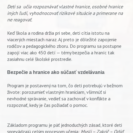
Deti sa učia rozpoznávať vlastné hranice, osobné hranice
iných ľudí, vyhodnocovať rizikové situácie a primerane na
ne reagovať.
Keď škola a rodina držia pri sebe, deti cítia istotu na
viacerých miestach naraz. Aj preto je dôležité zapojenie
rodičov a pedagogického zboru. Do programu sa postupne
zapojí viac ako 450 detí — témy bezpečia a hraníc tak
zasiahnu celé školské prostredie.
Bezpečie a hranice ako súčasť vzdelávania
Program je postavený na tom, čo deti potrebujú v bežnom
živote: porozumieť vlastným hraniciam, všimnúť si
nevhodné správanie, vedieť sa zachovať v konflikte a
rozpoznať, kedy je čas požiadať o pomoc.
Základom programu je päť jednoduchých zásad, ktoré deti
sprevádzajú celým procesom učenia:
Mysli – Zakrič – Odíď