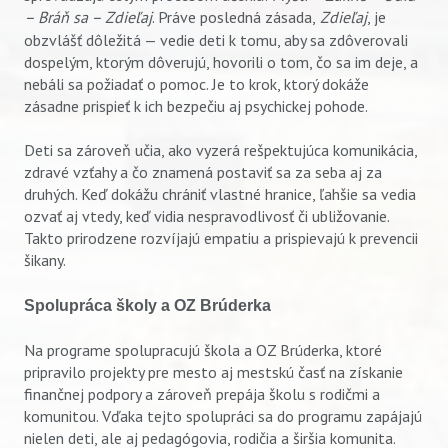
– Bráň sa – Zdieľaj
. Práve posledná zásada,
Zdieľaj
, je
obzvlášť dôležitá — vedie deti k tomu, aby sa zdôverovali
dospelým, ktorým dôverujú, hovorili o tom, čo sa im deje, a
nebáli sa požiadať o pomoc. Je to krok, ktorý dokáže
zásadne prispieť k ich bezpečiu aj psychickej pohode.
Deti sa zároveň učia, ako vyzerá rešpektujúca komunikácia,
zdravé vzťahy a čo znamená postaviť sa za seba aj za
druhých. Keď dokážu chrániť vlastné hranice, ľahšie sa vedia
ozvať aj vtedy, keď vidia nespravodlivosť či ubližovanie.
Takto prirodzene rozvíjajú empatiu a prispievajú k prevencii
šikany.
Spolupráca školy a OZ Brúderka
Na programe spolupracujú škola a OZ Brúderka, ktoré
pripravilo projekty pre mesto aj mestskú časť na získanie
finančnej podpory a zároveň prepája školu s rodičmi a
komunitou. Vďaka tejto spolupráci sa do programu zapájajú
nielen deti, ale aj pedagógovia, rodičia a širšia komunita.