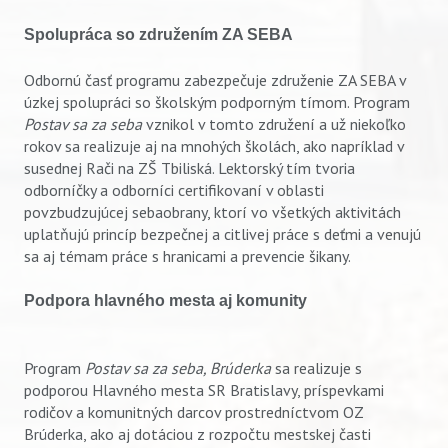
Spolupráca so združením ZA SEBA
Odbornú časť programu zabezpečuje združenie ZA SEBA v
úzkej spolupráci so školským podporným tímom. Program
Postav sa za seba
vznikol v tomto združení a už niekoľko
rokov sa realizuje aj na mnohých školách, ako napríklad v
susednej Rači na ZŠ Tbiliská. Lektorský tím tvoria
odborníčky a odborníci certifikovaní v oblasti
povzbudzujúcej sebaobrany, ktorí vo všetkých aktivitách
uplatňujú princíp bezpečnej a citlivej práce s deťmi a venujú
sa aj témam práce s hranicami a prevencie šikany.
Podpora hlavného mesta aj komunity
Vyhľadávanie
Program
Postav sa za seba, Brúderka
sa realizuje s
podporou Hlavného mesta SR Bratislavy, príspevkami
rodičov a komunitných darcov prostredníctvom OZ
Brúderka, ako aj dotáciou z rozpočtu mestskej časti