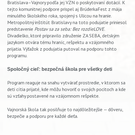
Bratislava–Vajnory podľa jej VZN o poskytovaní dotácií. K
tejto komunitnej podpore prispel aj BrúderkaFest z mája
minulého školského roka, spojený s Ulicou na hranie.
Metropolitný inštitút Bratislavy na toto podujatie priniesol
predstavenie
Postav sa za seba: Bez rozdieLOVE
.
Divadielko, ktoré pripravilo združenie ZA SEBA, detským
jazykom otvára tému hraníc, rešpektu a vzájomného
prijatia. Výťažok z podujatia putoval na podporu tohto
programu.
Spoločný cieľ: bezpečná škola pre všetky deti
Program reaguje na snahu vytvárať prostredie, v ktorom sa
deti cítia prijaté, kde môžu hovoriť o svojich pocitoch a kde
sú vzťahy postavené na vzájomnom rešpekte.
Vajnorská škola tak posilňuje to najdôležitejšie — dôveru,
bezpečie a podporu pre každé dieťa.