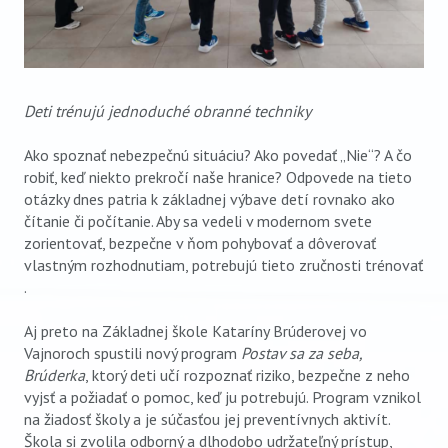
Deti trénujú jednoduché obranné techniky
Ako spoznať nebezpečnú situáciu? Ako povedať „Nie“? A čo
robiť, keď niekto prekročí naše hranice? Odpovede na tieto
otázky dnes patria k základnej výbave detí rovnako ako
čítanie či počítanie. Aby sa vedeli v modernom svete
zorientovať, bezpečne v ňom pohybovať a dôverovať
vlastným rozhodnutiam, potrebujú tieto zručnosti trénovať
.
Aj preto na Základnej škole Kataríny Brúderovej vo
Vajnoroch spustili nový program
Postav sa za seba,
Brúderka
, ktorý deti učí rozpoznať riziko, bezpečne z neho
vyjsť a požiadať o pomoc, keď ju potrebujú. Program vznikol
na žiadosť školy a je súčasťou jej preventívnych aktivít.
Škola si zvolila odborný a dlhodobo udržateľný prístup,