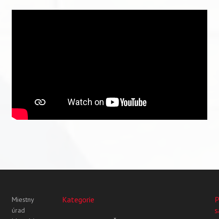
Kategorie
P
Miestny
s
úrad