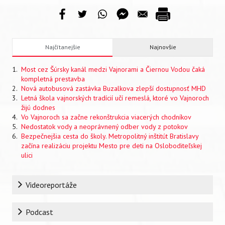
Najčítanejšie
Najnovšie
Most cez Šúrsky kanál medzi Vajnorami a Čiernou Vodou čaká
kompletná prestavba
Nová autobusová zastávka Buzalkova zlepší dostupnosť MHD
Letná škola vajnorských tradícií učí remeslá, ktoré vo Vajnoroch
žijú dodnes
Vo Vajnoroch sa začne rekonštrukcia viacerých chodníkov
Nedostatok vody a neoprávnený odber vody z potokov
Bezpečnejšia cesta do školy. Metropolitný inštitút Bratislavy
začína realizáciu projektu Mesto pre deti na Osloboditeľskej
ulici
Rubrika
Videoreportáže
Podcast