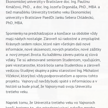
Ekonomickej univerzity v Bratislave doc. Ing. Paulínu
Krnáčovú, PhD., a doc. Ing. Jozefa Orgonáša, PhD., MBA a
tiež manažérku Univerzity tretieho veku Ekonomickej
univerzity v Bratislave PaedDr. Janku Sebera Chládeckú,
PhD, MBA.
Spomienky na predchádzajúce a končiace sa obdobie vždy
majú nádych nostalgie. Zároveň sú radostné a zmysluplné.
Krásnych sedem rokov, ktoré nám všetkým dali nové
informácie, nové skúsenosti, nových priateľov, nové zážitky
a nový zmysel života. Ku každému záveru patria aj slová
vďaky. Tie sú adresované seniorom študentom, vyučujúcim,
pani vicestarostke, ktorá bola sama študentkou a zároveň
vedúcou študijnej skupiny a pánu starostovi Ing. Michalovi
Vlčekovi, ktorý bol vždy podporovateľom a oporou tohto
projektu. Vajnory už navždy budú späté s informáciou a v
histórii sa bude písať, že Vajnory mali svoju Univerzitu
tretieho veku.
Napriek tomu, že Univerzita tretieho veku vo Vajnoroch
končí, berieme to ako prirodzený vývoj, nakoľko mnoho