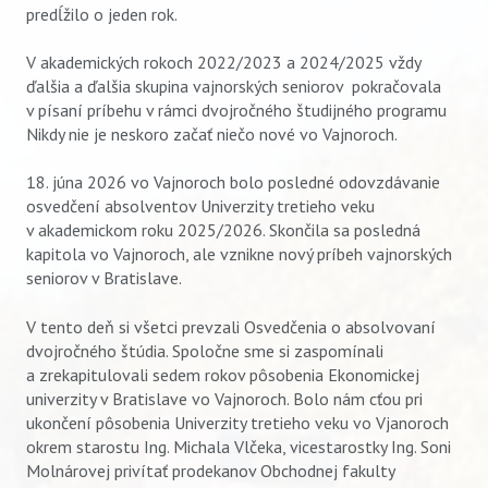
predĺžilo o jeden rok.
V akademických rokoch 2022/2023 a 2024/2025 vždy
ďalšia a ďalšia skupina vajnorských seniorov pokračovala
v písaní príbehu v rámci dvojročného študijného programu
Nikdy nie je neskoro začať niečo nové vo Vajnoroch.
18. júna 2026 vo Vajnoroch bolo posledné odovzdávanie
osvedčení absolventov Univerzity tretieho veku
v akademickom roku 2025/2026. Skončila sa posledná
kapitola vo Vajnoroch, ale vznikne nový príbeh vajnorských
seniorov v Bratislave.
V tento deň si všetci prevzali Osvedčenia o absolvovaní
dvojročného štúdia. Spoločne sme si zaspomínali
a zrekapitulovali sedem rokov pôsobenia Ekonomickej
univerzity v Bratislave vo Vajnoroch. Bolo nám cťou pri
ukončení pôsobenia Univerzity tretieho veku vo Vjanoroch
okrem starostu Ing. Michala Vlčeka, vicestarostky Ing. Soni
Molnárovej privítať prodekanov Obchodnej fakulty