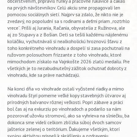
občerstvením, pripravili fúriky a pracovné rukavice a čakali
na prvých návštevníkov. Celú akciu sme propagovali len
pomocou sociálnych sietí. Najprv sa zdalo, že nikto nie je
zvedavý, no popoludní sa s rodinami a deťmi priam „roztrhlo
vrece“. Prišli aj Jurania, Račania, obyvatelia z Ružinova, ale
aj zo Stupavy a z Bošian. Deti sa tešili každému nájdenému
koláčiku, vychutnávali si nealkoholickú hroznovú šťavu z
toho konkrétneho vinohradu a dospelí si zasa pochutnali na
ružovom polosuchom frizzante z toho vinohradu, ktoré
mimochodom získalo na Vajnkošte 2026 zlatú medailu. Pre
všetkých je to nezabudnuteľný zážitok ochutnať dobroty z
vinohradu, kde sa práve nachádzajú.
Na konci dňa vo vinohrade ostali vyčistené riadky a mimo
vinohradu štyri pomerne veľké kopy stavebných útvarov aj
prírodných balvanov rôznej veľkosti. Popri zábave a práci
bol čas aj na exkurziu po vinohradoch a podarilo sa nám
pozorovať užovku stromovú, ako sa vyhrieva na slniečku, ba
dokonca sme videli celkom zblízka súboj dvoch samcov
jašterice zelenej o teritórium. Ďakujeme všetkým, ktorí
svojou aktivitou prispeli k skrášleniu a ozdraveniu