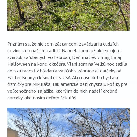
Priznám sa, že nie som zástancom zavádzania cudzích
noviniek do našich tradícií. Napriek tomu už akceptujem
sviatok zaľúbených vo februári, Deň matiek v máji, ba aj
Halloween na konci októbra. Vlani som na Veľkú noc zažila
detskú radosť z hľadania vajíčok v záhrade aj darčeky od
Easter Bunny u kŕsniatok v USA. Ako naše deti chystajú
čižmičky pre Mikuláša, tak americké deti chystajú košíky pre
veľkonočného zajačika, ktorý im do nich nadelí drobné
darčeky, ako našim deťom Mikuláš.