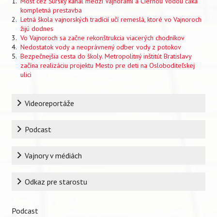
Most cez Šúrsky kanál medzi Vajnorami a Čiernou Vodou čaká
kompletná prestavba
Letná škola vajnorských tradícií učí remeslá, ktoré vo Vajnoroch
žijú dodnes
Vo Vajnoroch sa začne rekonštrukcia viacerých chodníkov
Nedostatok vody a neoprávnený odber vody z potokov
Bezpečnejšia cesta do školy. Metropolitný inštitút Bratislavy
začína realizáciu projektu Mesto pre deti na Osloboditeľskej
ulici
Rubrika
Videoreportáže
Podcast
Vajnory v médiách
Odkaz pre starostu
Podcast