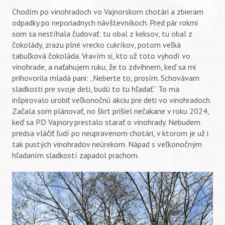
Chodím po vinohradoch vo Vajnorskom chotári a zbieram
odpadky po neporiadnych návštevníkoch. Pred pár rokmi
som sa nestíhala čudovať: tu obal z keksov, tu obal z
čokolády, zrazu plné vrecko cukríkov, potom veľká
tabuľková čokoláda. Vravím si, kto už toto vyhodí vo
vinohrade, a naťahujem ruku, že to zdvihnem, keď sa mi
prihovorila mladá pani: „Neberte to, prosím. Schovávam
sladkosti pre svoje deti, budú to tu hľadať.“ To ma
inšpirovalo urobiť veľkonočnú akciu pre deti vo vinohradoch.
Začala som plánovať, no škrt prišiel nečakane v roku 2024,
keď sa PD Vajnory prestalo starať o vinohrady. Nebudem
predsa vláčiť ľudí po neupravenom chotári, v ktorom je už i
tak pustých vinohradov neúrekom. Nápad s veľkonočným
hľadaním sladkostí zapadol prachom.