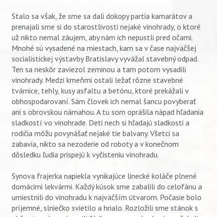
Stalo sa však, že sme sa dali dokopy partia kamarátov a
prenajali sme si do starostlivosti nejaké vinohrady, o ktoré
už nikto nemal záujem, aby nám ich nepustli pred očami.
Mnohé sú vysadené na miestach, kam sa v čase najväčšej
socialistickej výstavby Bratislavy vyvážal stavebný odpad.
Ten sa neskôr zaviezol zeminou a tam potom vysadili
vinohrady. Medzi kmeňmi ostali ležať rôzne stavebné
tvárnice, tehly, kusy asfaltu a betónu, ktoré prekážali v
obhospodarovaní. Sám človek ich nemal šancu povyberať
ani s obrovskou námahou. A tu som oprášila nápad hľadania
sladkostí vo vinohrade. Deti nech si hľadajú sladkosti a
rodičia môžu povynášať nejaké tie balvany. Všetci sa
Vyhľadávanie
zabavia, nikto sa nezoderie od roboty a v konečnom
dôsledku ľudia prispejú k vyčisteniu vinohradu.
Synova frajerka napiekla vynikajúce linecké koláče plnené
domácimi lekvármi. Každý kúsok sme zabalili do celofánu a
umiestnili do vinohradu k najväčším útvarom. Počasie bolo
príjemné, slniečko svietilo a hrialo. Rozložili sme stánok s