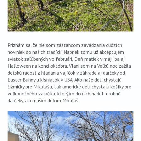
Priznám sa, že nie som zástancom zavádzania cudzích
noviniek do našich tradícií. Napriek tomu už akceptujem
sviatok zaľúbených vo februári, Deň matiek v máji, ba aj
Halloween na konci októbra. Vlani som na Veľkú noc zažila
detskú radosť z hľadania vajíčok v záhrade aj darčeky od
Easter Bunny u kŕsniatok v USA. Ako naše deti chystajú
čižmičky pre Mikuláša, tak americké deti chystajú košíky pre
veľkonočného zajačika, ktorý im do nich nadelí drobné
darčeky, ako našim deťom Mikuláš.