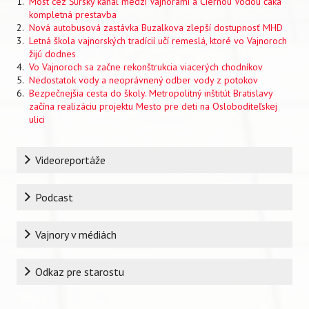
Most cez Šúrsky kanál medzi Vajnorami a Čiernou Vodou čaká
kompletná prestavba
Nová autobusová zastávka Buzalkova zlepší dostupnosť MHD
Letná škola vajnorských tradícií učí remeslá, ktoré vo Vajnoroch
žijú dodnes
Vo Vajnoroch sa začne rekonštrukcia viacerých chodníkov
Nedostatok vody a neoprávnený odber vody z potokov
Bezpečnejšia cesta do školy. Metropolitný inštitút Bratislavy
začína realizáciu projektu Mesto pre deti na Osloboditeľskej
ulici
Rubrika
Videoreportáže
Podcast
Vajnory v médiách
Odkaz pre starostu