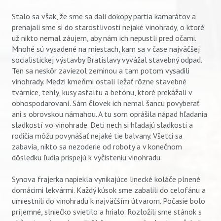
Stalo sa však, že sme sa dali dokopy partia kamarátov a
prenajali sme si do starostlivosti nejaké vinohrady, o ktoré
už nikto nemal záujem, aby nám ich nepustli pred očami.
Mnohé sú vysadené na miestach, kam sa v čase najväčšej
socialistickej výstavby Bratislavy vyvážal stavebný odpad.
Ten sa neskôr zaviezol zeminou a tam potom vysadili
vinohrady. Medzi kmeňmi ostali ležať rôzne stavebné
tvárnice, tehly, kusy asfaltu a betónu, ktoré prekážali v
obhospodarovaní. Sám človek ich nemal šancu povyberať
ani s obrovskou námahou. A tu som oprášila nápad hľadania
sladkostí vo vinohrade. Deti nech si hľadajú sladkosti a
rodičia môžu povynášať nejaké tie balvany. Všetci sa
zabavia, nikto sa nezoderie od roboty a v konečnom
Vyhľadávanie
dôsledku ľudia prispejú k vyčisteniu vinohradu.
Synova frajerka napiekla vynikajúce linecké koláče plnené
domácimi lekvármi. Každý kúsok sme zabalili do celofánu a
umiestnili do vinohradu k najväčším útvarom. Počasie bolo
príjemné, slniečko svietilo a hrialo. Rozložili sme stánok s