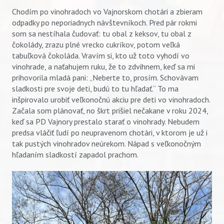
Chodím po vinohradoch vo Vajnorskom chotári a zbieram
odpadky po neporiadnych návštevníkoch. Pred pár rokmi
som sa nestíhala čudovať: tu obal z keksov, tu obal z
čokolády, zrazu plné vrecko cukríkov, potom veľká
tabuľková čokoláda. Vravím si, kto už toto vyhodí vo
vinohrade, a naťahujem ruku, že to zdvihnem, keď sa mi
prihovorila mladá pani: „Neberte to, prosím. Schovávam
sladkosti pre svoje deti, budú to tu hľadať.“ To ma
inšpirovalo urobiť veľkonočnú akciu pre deti vo vinohradoch.
Začala som plánovať, no škrt prišiel nečakane v roku 2024,
keď sa PD Vajnory prestalo starať o vinohrady. Nebudem
predsa vláčiť ľudí po neupravenom chotári, v ktorom je už i
tak pustých vinohradov neúrekom. Nápad s veľkonočným
hľadaním sladkostí zapadol prachom.