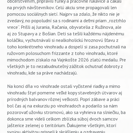
občerstvením, pripravili fúriky a pracovné rukavice a čakali
na prvých návštevníkov. Celú akciu sme propagovali len
pomocou sociálnych sietí. Najprv sa zdalo, že nikto nie je
zvedavý, no popoludní sa s rodinami a deťmi priam „roztrhlo
vrece“. Prišli aj Jurania, Račania, obyvatelia z Ružinova, ale
aj zo Stupavy a z Bošian. Deti sa tešili každému nájdenému
koláčiku, vychutnávali si nealkoholickú hroznovú šťavu z
toho konkrétneho vinohradu a dospelí si zasa pochutnali na
ružovom polosuchom frizzante z toho vinohradu, ktoré
mimochodom získalo na Vajnkošte 2026 zlatú medailu. Pre
všetkých je to nezabudnuteľný zážitok ochutnať dobroty z
vinohradu, kde sa práve nachádzajú.
Na konci dňa vo vinohrade ostali vyčistené riadky a mimo
vinohradu štyri pomerne veľké kopy stavebných útvarov aj
prírodných balvanov rôznej veľkosti. Popri zábave a práci
bol čas aj na exkurziu po vinohradoch a podarilo sa nám
pozorovať užovku stromovú, ako sa vyhrieva na slniečku, ba
dokonca sme videli celkom zblízka súboj dvoch samcov
jašterice zelenej o teritórium. Ďakujeme všetkým, ktorí
svojou aktivitou prispeli k skrášleniu a ozdraveniu