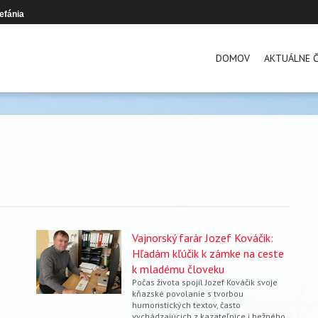
efánia
DOMOV
AKTUÁLNE Č
Vajnorský farár Jozef Kováčik:
Hľadám kľúčik k zámke na ceste
k mladému človeku
Počas života spojil Jozef Kováčik svoje
kňazské povolanie s tvorbou
humoristických textov, často
vychádzajúcich z kazateľnice i bežného