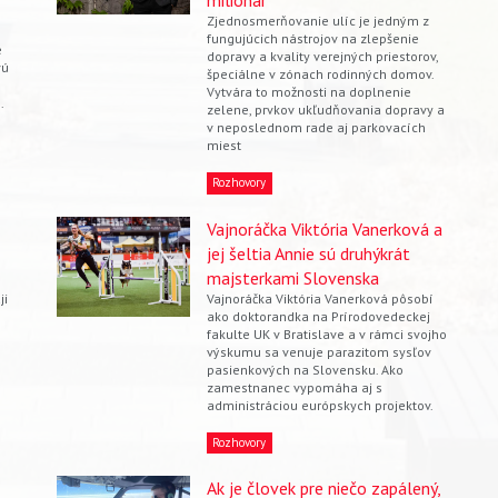
milionár
Zjednosmerňovanie ulíc je jedným z
fungujúcich nástrojov na zlepšenie
é
dopravy a kvality verejných priestorov,
vú
špeciálne v zónach rodinných domov.
Vytvára to možnosti na doplnenie
.
zelene, prvkov ukľudňovania dopravy a
v neposlednom rade aj parkovacích
miest
Rozhovory
Vajnoráčka Viktória Vanerková a
jej šeltia Annie sú druhýkrát
majsterkami Slovenska
ji
Vajnoráčka Viktória Vanerková pôsobí
ako doktorandka na Prírodovedeckej
fakulte UK v Bratislave a v rámci svojho
výskumu sa venuje parazitom sysľov
pasienkových na Slovensku. Ako
zamestnanec vypomáha aj s
administráciou európskych projektov.
Rozhovory
Ak je človek pre niečo zapálený,