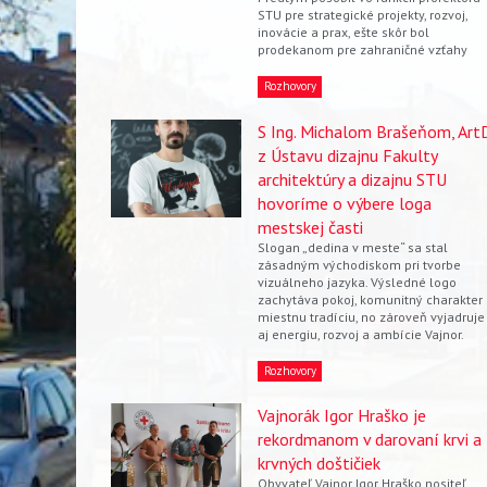
STU pre strategické projekty, rozvoj,
inovácie a prax, ešte skôr bol
prodekanom pre zahraničné vzťahy
Rozhovory
S Ing. Michalom Brašeňom, ArtD
z Ústavu dizajnu Fakulty
architektúry a dizajnu STU
hovoríme o výbere loga
mestskej časti
Slogan „dedina v meste“ sa stal
zásadným východiskom pri tvorbe
vizuálneho jazyka. Výsledné logo
zachytáva pokoj, komunitný charakter
miestnu tradíciu, no zároveň vyjadruje
aj energiu, rozvoj a ambície Vajnor.
Rozhovory
Vajnorák Igor Hraško je
rekordmanom v darovaní krvi a
krvných doštičiek
Obyvateľ Vajnor Igor Hraško nositeľ