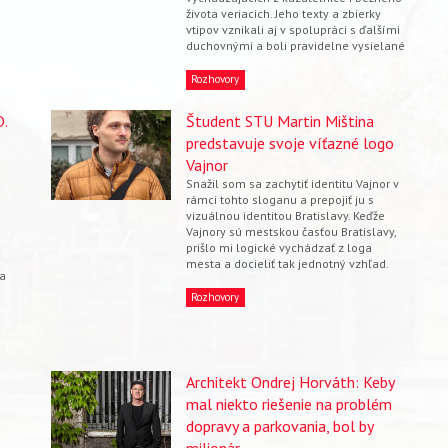
života veriacich. Jeho texty a zbierky
vtipov vznikali aj v spolupráci s ďalšími
duchovnými a boli pravidelne vysielané
Rozhovory
.
Študent STU Martin Miština
predstavuje svoje víťazné logo
Vajnor
Snažil som sa zachytiť identitu Vajnor v
rámci tohto sloganu a prepojiť ju s
vizuálnou identitou Bratislavy. Keďže
Vajnory sú mestskou časťou Bratislavy,
prišlo mi logické vychádzať z loga
mesta a docieliť tak jednotný vzhľad.
 a
Rozhovory
Architekt Ondrej Horváth: Keby
mal niekto riešenie na problém
dopravy a parkovania, bol by