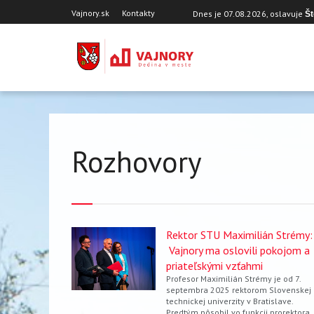
Skočiť
Hlavička
Vajnory.sk
Kontakty
Dnes je
07.08.2026
, oslavuje
Št
na
hlavný
obsah
Rozhovory
Rektor STU Maximilián Strémy:
Vajnory ma oslovili pokojom a
priateľskými vzťahmi
Profesor Maximilián Strémy je od 7.
septembra 2025 rektorom Slovenskej
technickej univerzity v Bratislave.
Predtým pôsobil vo funkcii prorektora