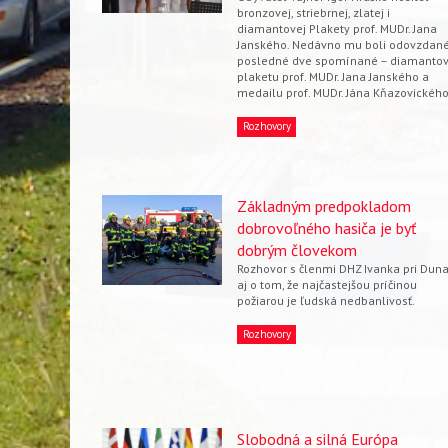
bronzovej, striebrnej, zlatej i
diamantovej Plakety prof. MUDr. Jana
Janského. Nedávno mu boli odovzdan
posledné dve spomínané – diamanto
plaketu prof. MUDr. Jana Janského a
medailu prof. MUDr. Jána Kňazovického
Rozhovory
Vyhľadávanie
Základným predpokladom
dobrovoľného hasiča je byť
dobrým človekom
Rozhovor s členmi DHZ Ivanka pri Duna
aj o tom, že najčastejšou príčinou
požiarou je ľudská nedbanlivosť.
Rozhovory
Slobodná a silná Európa