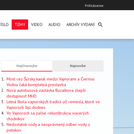
User
Prihlásenie
account
menu
ÍSLO
TÉMY
VIDEO
AUDIO
ARCHÍV VYDANÍ
Najčítanejšie
Najnovšie
Most cez Šúrsky kanál medzi Vajnorami a Čiernou
Vodou čaká kompletná prestavba
Nová autobusová zastávka Buzalkova zlepší
dostupnosť MHD
Letná škola vajnorských tradícií učí remeslá, ktoré vo
Vajnoroch žijú dodnes
Vo Vajnoroch sa začne rekonštrukcia viacerých
chodníkov
Nedostatok vody a neoprávnený odber vody z
potokov