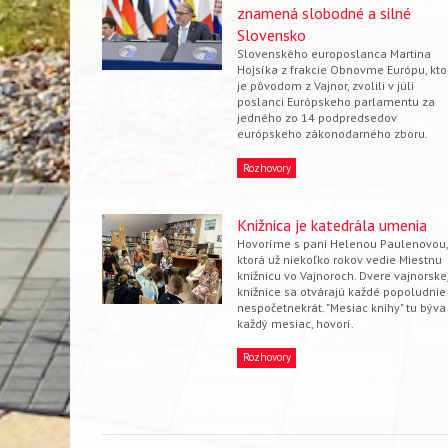
znamená slobodné a silné
Slovensko
Slovenského europoslanca Martina
Hojsíka z frakcie Obnovme Európu, kto
je pôvodom z Vajnor, zvolili v júli
poslanci Európskeho parlamentu za
jedného zo 14 podpredsedov
európskeho zákonodarného zboru.
Rozhovory
Knižnica je katedrála umenia
Hovoríme s pani Helenou Paulenovou,
ktorá už niekoľko rokov vedie Miestnu
knižnicu vo Vajnoroch. Dvere vajnorske
knižnice sa otvárajú každé popoludnie
nespočetnekrát. "Mesiac knihy" tu býva
každý mesiac, hovorí.
Rozhovory