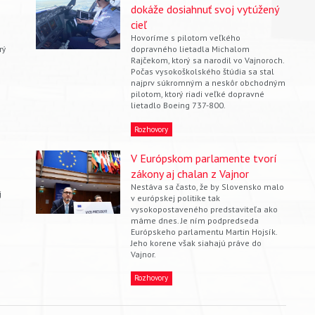
dokáže dosiahnuť svoj vytúžený
cieľ
Hovoríme s pilotom veľkého
rý
dopravného lietadla Michalom
Rajčekom, ktorý sa narodil vo Vajnoroch.
Počas vysokoškolského štúdia sa stal
najprv súkromným a neskôr obchodným
pilotom, ktorý riadi veľké dopravné
lietadlo Boeing 737-800.
Rozhovory
V Európskom parlamente tvorí
zákony aj chalan z Vajnor
Nestáva sa často, že by Slovensko malo
j
v európskej politike tak
vysokopostaveného predstaviteľa ako
máme dnes. Je ním podpredseda
Európskeho parlamentu Martin Hojsík.
Jeho korene však siahajú práve do
Vajnor.
Rozhovory