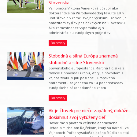
Slovenska
Vajnoráčka Viktória Vanerková pôsobí ako
doktorandka na Prírodovedeckej fakulte UK v
Bratislave a v rámci svojho výskumu sa venuje
parazitom sysľov pasienkových na Slovensku.
Ako zamestnanec vypomáha aj s
administráciou európskych projektov.
Rozhovory
Slobodná a silná Európa znamená
slobodné a silné Slovensko
Slovenského europoslanca Martina Hojsíka z
frakcie Obnovme Európu, ktorý je pôvodom z
Vajnor, zvolili v júli poslanci Európskeho
parlamentu za jedného zo 14 podpredsedov
európskeho zákonodarného zboru.
Rozhovory
Ak je človek pre niečo zapálený, dokáže
Vyhľadávanie
dosiahnuť svoj vytúžený cieľ
Hovoríme s pilotom veľkého dopravného
lietadla Michalom Rajčekom, ktorý sa narodil vo
Vajnoroch. Počas vysokoškolského štúdia sa stal