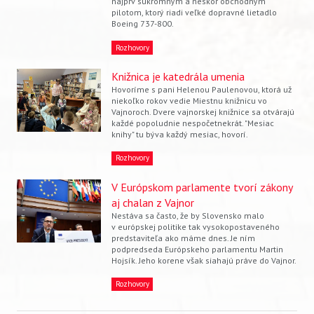
najprv súkromným a neskôr obchodným
pilotom, ktorý riadi veľké dopravné lietadlo
Boeing 737-800.
Rozhovory
Knižnica je katedrála umenia
Hovoríme s pani Helenou Paulenovou, ktorá už
niekoľko rokov vedie Miestnu knižnicu vo
Vajnoroch. Dvere vajnorskej knižnice sa otvárajú
každé popoludnie nespočetnekrát. "Mesiac
knihy" tu býva každý mesiac, hovorí.
Rozhovory
V Európskom parlamente tvorí zákony
aj chalan z Vajnor
Nestáva sa často, že by Slovensko malo
v európskej politike tak vysokopostaveného
predstaviteľa ako máme dnes. Je ním
podpredseda Európskeho parlamentu Martin
Hojsík. Jeho korene však siahajú práve do Vajnor.
Rozhovory