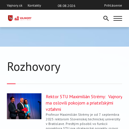
Skočiť
Hlavička
User
Vajnory.sk
Kontakty
Prihlásenie
08.08.2026
na
account
hlavný
menu
obsah
DOMOV
AKTUÁLNE ČÍSLO
TÉMY
AKTUALITY
Rozhovory
OSOBNOSTI VAJNOR
ROZHOVORY
ŠKOLY
ŠPORT
Rektor STU Maximilián Strémy: Vajnory
VAJNORSKÝ ORNAMENT
ma oslovili pokojom a priateľskými
vzťahmi
VAJNORSKÝ ŽIVOT
Profesor Maximilián Strémy je od 7. septembra
2025 rektorom Slovenskej technickej univerzity
Z HISTÓRIE
v Bratislave. Predtým pôsobil vo funkcii
prorektora STU pre strategické projekty, rozvoj,