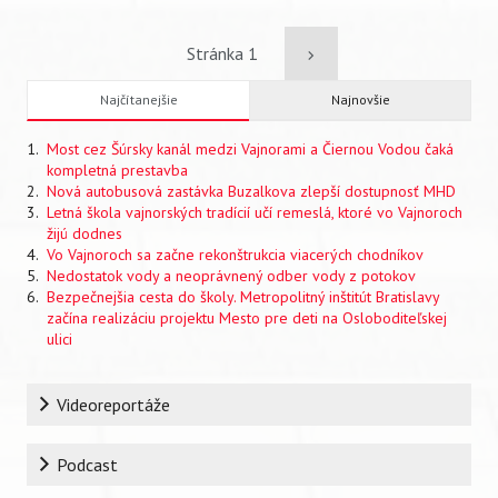
Pagination
Stránka 1
Ďalšia
Najčítanejšie
Najnovšie
strana
Most cez Šúrsky kanál medzi Vajnorami a Čiernou Vodou čaká
kompletná prestavba
Nová autobusová zastávka Buzalkova zlepší dostupnosť MHD
Letná škola vajnorských tradícií učí remeslá, ktoré vo Vajnoroch
žijú dodnes
Vo Vajnoroch sa začne rekonštrukcia viacerých chodníkov
Nedostatok vody a neoprávnený odber vody z potokov
Bezpečnejšia cesta do školy. Metropolitný inštitút Bratislavy
začína realizáciu projektu Mesto pre deti na Osloboditeľskej
ulici
Rubrika
Videoreportáže
Podcast