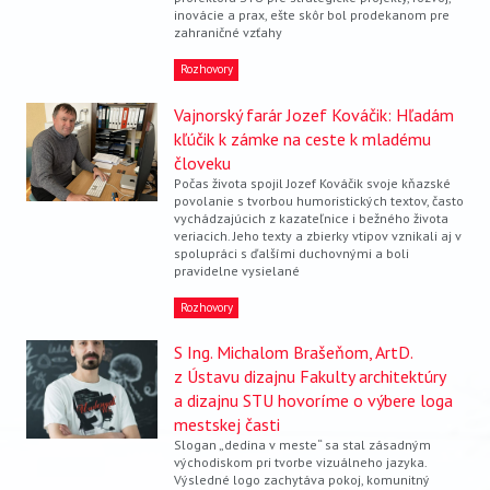
VIDEO
inovácie a prax, ešte skôr bol prodekanom pre
zahraničné vzťahy
AUDIO
Rozhovory
ARCHÍV VYDANÍ
Vajnorský farár Jozef Kováčik: Hľadám
kľúčik k zámke na ceste k mladému
človeku
Počas života spojil Jozef Kováčik svoje kňazské
povolanie s tvorbou humoristických textov, často
vychádzajúcich z kazateľnice i bežného života
veriacich. Jeho texty a zbierky vtipov vznikali aj v
spolupráci s ďalšími duchovnými a boli
pravidelne vysielané
Rozhovory
S Ing. Michalom Brašeňom, ArtD.
z Ústavu dizajnu Fakulty architektúry
a dizajnu STU hovoríme o výbere loga
mestskej časti
Slogan „dedina v meste“ sa stal zásadným
východiskom pri tvorbe vizuálneho jazyka.
Výsledné logo zachytáva pokoj, komunitný