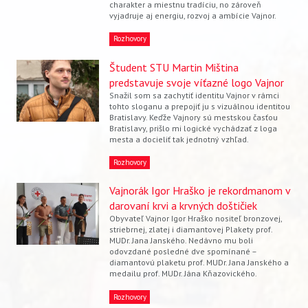
charakter a miestnu tradíciu, no zároveň
vyjadruje aj energiu, rozvoj a ambície Vajnor.
Rozhovory
Študent STU Martin Miština
predstavuje svoje víťazné logo Vajnor
Snažil som sa zachytiť identitu Vajnor v rámci
tohto sloganu a prepojiť ju s vizuálnou identitou
Bratislavy. Keďže Vajnory sú mestskou časťou
Bratislavy, prišlo mi logické vychádzať z loga
mesta a docieliť tak jednotný vzhľad.
Rozhovory
Vajnorák Igor Hraško je rekordmanom v
darovaní krvi a krvných doštičiek
Obyvateľ Vajnor Igor Hraško nositeľ bronzovej,
striebrnej, zlatej i diamantovej Plakety prof.
MUDr. Jana Janského. Nedávno mu boli
odovzdané posledné dve spomínané –
diamantovú plaketu prof. MUDr. Jana Janského a
medailu prof. MUDr. Jána Kňazovického.
Rozhovory