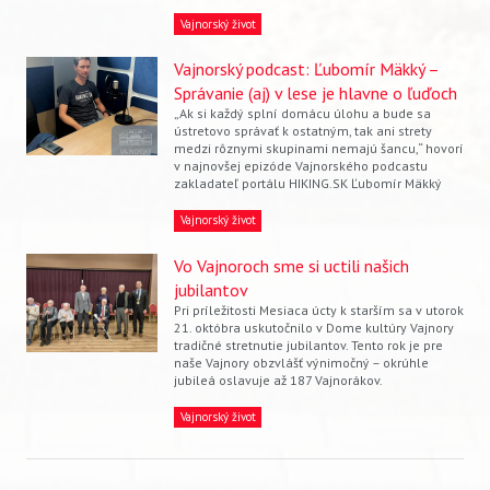
Vajnorský život
Vajnorský podcast: Ľubomír Mäkký –
Správanie (aj) v lese je hlavne o ľuďoch
„Ak si každý splní domácu úlohu a bude sa
ústretovo správať k ostatným, tak ani strety
medzi rôznymi skupinami nemajú šancu,“ hovorí
v najnovšej epizóde Vajnorského podcastu
zakladateľ portálu HIKING.SK Ľubomír Mäkký
Vajnorský život
Vo Vajnoroch sme si uctili našich
jubilantov
Pri príležitosti Mesiaca úcty k starším sa v utorok
21. októbra uskutočnilo v Dome kultúry Vajnory
tradičné stretnutie jubilantov. Tento rok je pre
naše Vajnory obzvlášť výnimočný – okrúhle
jubileá oslavuje až 187 Vajnorákov.
Vajnorský život