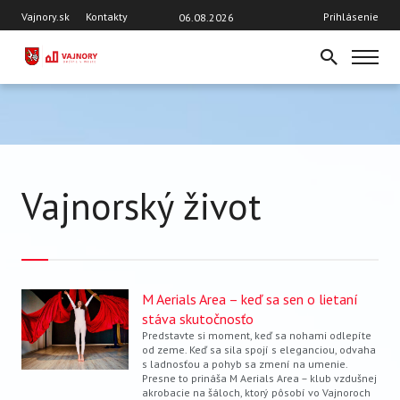
Skočiť
Hlavička
User
Vajnory.sk
Kontakty
Prihlásenie
06.08.2026
na
account
hlavný
menu
obsah
DOMOV
AKTUÁLNE ČÍSLO
TÉMY
AKTUALITY
Vajnorský život
OSOBNOSTI VAJNOR
ROZHOVORY
ŠKOLY
ŠPORT
M Aerials Area – keď sa sen o lietaní
VAJNORSKÝ ORNAMENT
stáva skutočnosťo
Predstavte si moment, keď sa nohami odlepíte
VAJNORSKÝ ŽIVOT
od zeme. Keď sa sila spojí s eleganciou, odvaha
s ladnosťou a pohyb sa zmení na umenie.
Z HISTÓRIE
Presne to prináša M Aerials Area – klub vzdušnej
akrobacie na šáloch, ktorý pôsobí vo Vajnoroch