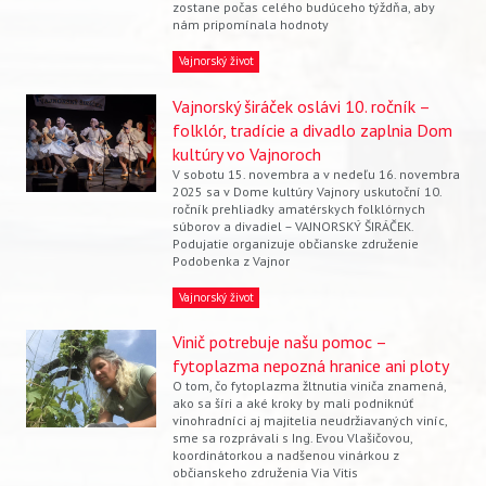
zostane počas celého budúceho týždňa, aby
nám pripomínala hodnoty
Vajnorský život
Vajnorský širáček oslávi 10. ročník –
folklór, tradície a divadlo zaplnia Dom
kultúry vo Vajnoroch
V sobotu 15. novembra a v nedeľu 16. novembra
2025 sa v Dome kultúry Vajnory uskutoční 10.
ročník prehliadky amatérskych folklórnych
súborov a divadiel – VAJNORSKÝ ŠIRÁČEK.
Podujatie organizuje občianske združenie
Podobenka z Vajnor
Vajnorský život
Vinič potrebuje našu pomoc –
fytoplazma nepozná hranice ani ploty
Vyhľadávanie
O tom, čo fytoplazma žltnutia viniča znamená,
ako sa šíri a aké kroky by mali podniknúť
vinohradníci aj majitelia neudržiavaných viníc,
sme sa rozprávali s Ing. Evou Vlašičovou,
koordinátorkou a nadšenou vinárkou z
občianskeho združenia Via Vitis