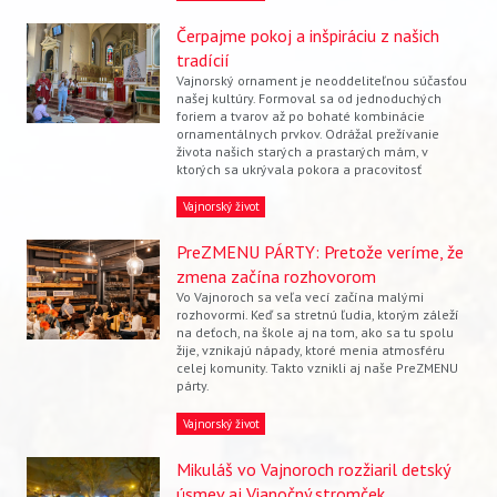
Čerpajme pokoj a inšpiráciu z našich
tradícií
Vajnorský ornament je neoddeliteľnou súčasťou
našej kultúry. Formoval sa od jednoduchých
foriem a tvarov až po bohaté kombinácie
ornamentálnych prvkov. Odrážal prežívanie
života našich starých a prastarých mám, v
ktorých sa ukrývala pokora a pracovitosť
Vajnorský život
PreZMENU PÁRTY: Pretože veríme, že
zmena začína rozhovorom
Vo Vajnoroch sa veľa vecí začína malými
rozhovormi. Keď sa stretnú ľudia, ktorým záleží
na deťoch, na škole aj na tom, ako sa tu spolu
žije, vznikajú nápady, ktoré menia atmosféru
celej komunity. Takto vznikli aj naše PreZMENU
párty.
Vajnorský život
Mikuláš vo Vajnoroch rozžiaril detský
úsmev aj Vianočný stromček