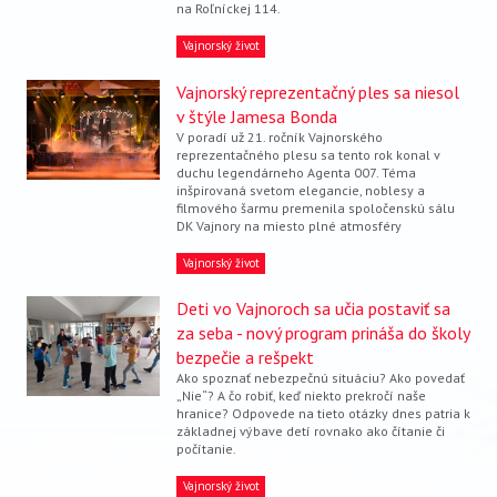
na Roľníckej 114.
VIDEO
Vajnorský život
AUDIO
Vajnorský reprezentačný ples sa niesol
ARCHÍV VYDANÍ
v štýle Jamesa Bonda
V poradí už 21. ročník Vajnorského
reprezentačného plesu sa tento rok konal v
duchu legendárneho Agenta 007. Téma
inšpirovaná svetom elegancie, noblesy a
filmového šarmu premenila spoločenskú sálu
DK Vajnory na miesto plné atmosféry
Vajnorský život
Deti vo Vajnoroch sa učia postaviť sa
za seba - nový program prináša do školy
bezpečie a rešpekt
Ako spoznať nebezpečnú situáciu? Ako povedať
„Nie“? A čo robiť, keď niekto prekročí naše
hranice? Odpovede na tieto otázky dnes patria k
základnej výbave detí rovnako ako čítanie či
počítanie.
Vajnorský život