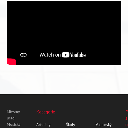
Kategorie
P
Miestny
s
úrad
n
Mestská
Aktuality
Školy
Vajnorský