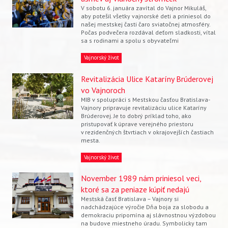
V sobotu 6. januára zavítal do Vajnor Mikuláš,
aby potešil všetky vajnorské deti a priniesol do
našej mestskej časti čaro sviatočnej atmosféry.
Počas podvečera rozdával deťom sladkosti, vítal
sa s rodinami a spolu s obyvateľmi
Vajnorský život
Revitalizácia Ulice Kataríny Brúderovej
vo Vajnoroch
MIB v spolupráci s Mestskou časťou Bratislava-
Vajnory pripravuje revitalizáciu ulice Kataríny
Brúderovej. Je to dobrý príklad toho, ako
pristupovať k úprave verejného priestoru
v rezidenčných štvrtiach v okrajovejších častiach
mesta.
Vajnorský život
November 1989 nám priniesol veci,
ktoré sa za peniaze kúpiť nedajú
Mestská časť Bratislava – Vajnory si
nadchádzajúce výročie Dňa boja za slobodu a
demokraciu pripomína aj slávnostnou výzdobou
na budove miestneho úradu. Symbolicky tam