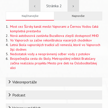
Pagination
Previous
Stránka 2
Ďalšia
Najčítanejšie
Najnovšie
page
strana
Most cez Šúrsky kanál medzi Vajnorami a Čiernou Vodou čaká
kompletná prestavba
Nová autobusová zastávka Buzalkova zlepší dostupnosť MHD
Vo Vajnoroch sa začne rekonštrukcia viacerých chodníkov
Letná škola vajnorských tradícií učí remeslá, ktoré vo Vajnoroch
žijú dodnes
Nedostatok vody a neoprávnený odber vody z potokov
Bezpečnejšia cesta do školy. Metropolitný inštitút Bratislavy
začína realizáciu projektu Mesto pre deti na Osloboditeľskej
ulici
Rubrika
Videoreportáže
Podcast