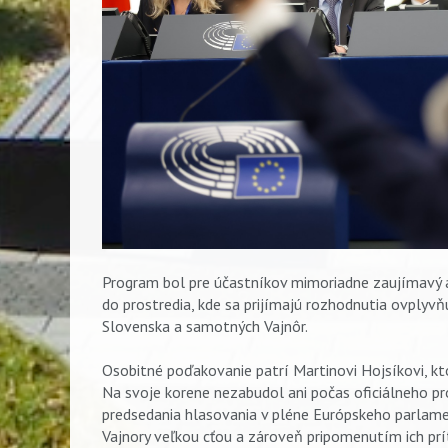
Vyhľadávanie
Program bol pre účastníkov mimoriadne zaujímavý a
do prostredia, kde sa prijímajú rozhodnutia ovplyv
Slovenska a samotných Vajnôr.
Osobitné poďakovanie patrí Martinovi Hojsíkovi, kto
Na svoje korene nezabudol ani počas oficiálneho pr
predsedania hlasovania v pléne Európskeho parlame
Vajnory veľkou cťou a zároveň pripomenutím ich prí