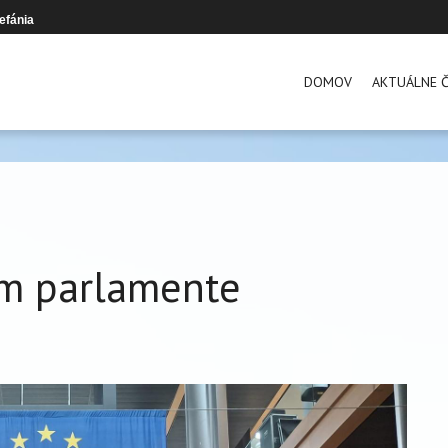
efánia
DOMOV
AKTUÁLNE Č
om parlamente