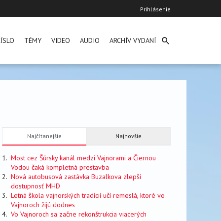
User
Prihlásenie
account
menu
ÍSLO
TÉMY
VIDEO
AUDIO
ARCHÍV VYDANÍ
Najčítanejšie
Najnovšie
Most cez Šúrsky kanál medzi Vajnorami a Čiernou
Vodou čaká kompletná prestavba
Nová autobusová zastávka Buzalkova zlepší
dostupnosť MHD
Letná škola vajnorských tradícií učí remeslá, ktoré vo
Vajnoroch žijú dodnes
Vo Vajnoroch sa začne rekonštrukcia viacerých