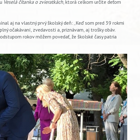
ku
Veselá čítanka o zvieratkách
, ktorá celkom určite deťom
nal aj na vlastný prvý školský deň: „Keď som pred 39 rokmi
 plný očakávaní, zvedavosti a, priznávam, aj trošky obáv.
S odstupom rokov môžem povedať, že školské časy patria