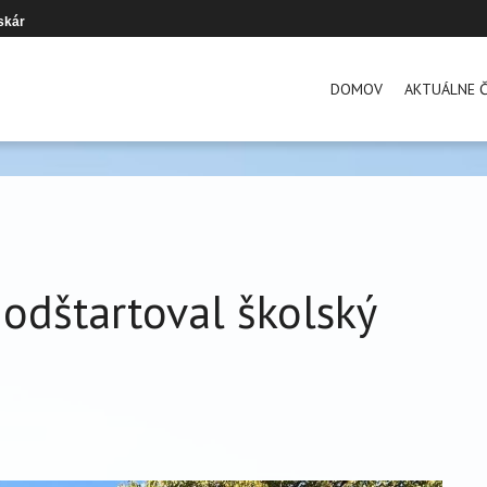
skár
DOMOV
AKTUÁLNE Č
odštartoval školský