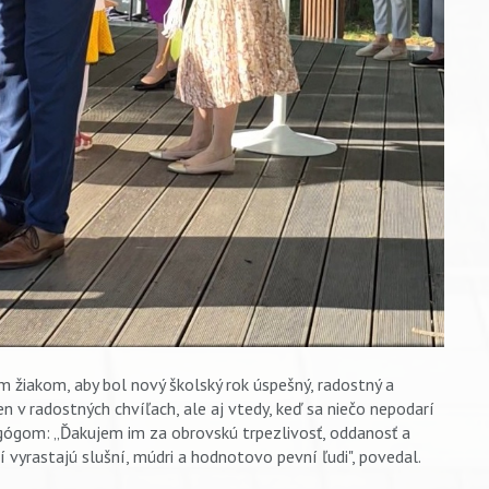
m žiakom, aby bol nový školský rok úspešný, radostný a
n v radostných chvíľach, ale aj vtedy, keď sa niečo nepodarí
gógom: „Ďakujem im za obrovskú trpezlivosť, oddanosť a
í vyrastajú slušní, múdri a hodnotovo pevní ľudi", povedal.