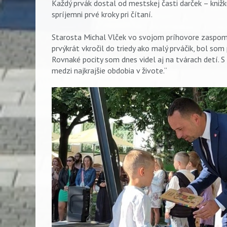
Každý prvák dostal od mestskej časti darček – kniž
spríjemni prvé kroky pri čítaní.
Starosta Michal Vlček vo svojom príhovore zaspomí
prvýkrát vkročil do triedy ako malý prváčik, bol som
Rovnaké pocity som dnes videl aj na tvárach detí. 
medzi najkrajšie obdobia v živote.“