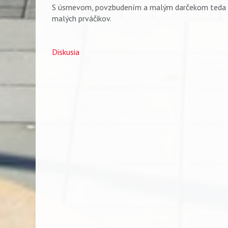
S úsmevom, povzbudením a malým darčekom teda zač
malých prváčikov.
Diskusia