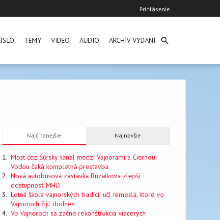
User
Prihlásenie
account
menu
ÍSLO
TÉMY
VIDEO
AUDIO
ARCHÍV VYDANÍ
Najčítanejšie
Najnovšie
Most cez Šúrsky kanál medzi Vajnorami a Čiernou
Vodou čaká kompletná prestavba
Nová autobusová zastávka Buzalkova zlepší
dostupnosť MHD
Letná škola vajnorských tradícií učí remeslá, ktoré vo
Vajnoroch žijú dodnes
Vo Vajnoroch sa začne rekonštrukcia viacerých