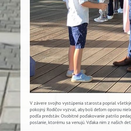
V závere svojho vystúpenia starosta poprial všetký
pokojný. Rodičov vyzval, aby boli deťom oporou niele
podľa predstáv. Osobitné poďakovanie patrilo peda
poslanie, ktorému sa venujú. Vďaka nim z našich det