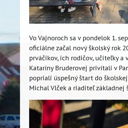
Vo Vajnoroch sa v pondelok 1. s
oficiálne začal nový školský rok 
prváčikov, ich rodičov, učiteľky a
Kataríny Bruderovej privítali v P
popriali úspešný štart do školske
Michal Vlček a riaditeľ základnej š