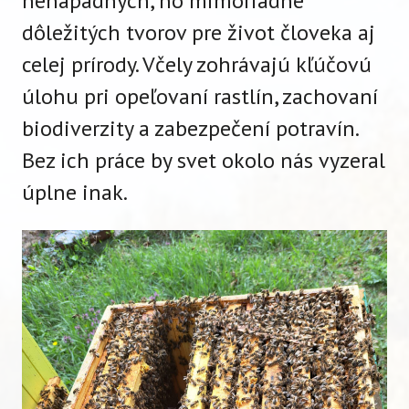
nenápadných, no mimoriadne
dôležitých tvorov pre život človeka aj
celej prírody. Včely zohrávajú kľúčovú
úlohu pri opeľovaní rastlín, zachovaní
biodiverzity a zabezpečení potravín.
Bez ich práce by svet okolo nás vyzeral
úplne inak.