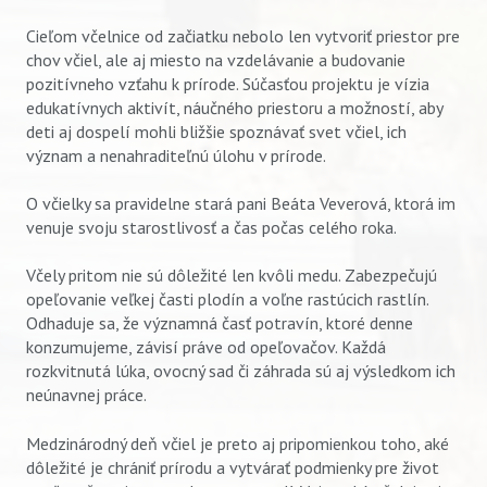
Cieľom včelnice od začiatku nebolo len vytvoriť priestor pre
chov včiel, ale aj miesto na vzdelávanie a budovanie
pozitívneho vzťahu k prírode. Súčasťou projektu je vízia
edukatívnych aktivít, náučného priestoru a možností, aby
deti aj dospelí mohli bližšie spoznávať svet včiel, ich
význam a nenahraditeľnú úlohu v prírode.
O včielky sa pravidelne stará pani Beáta Veverová, ktorá im
venuje svoju starostlivosť a čas počas celého roka.
Včely pritom nie sú dôležité len kvôli medu. Zabezpečujú
opeľovanie veľkej časti plodín a voľne rastúcich rastlín.
Odhaduje sa, že významná časť potravín, ktoré denne
konzumujeme, závisí práve od opeľovačov. Každá
rozkvitnutá lúka, ovocný sad či záhrada sú aj výsledkom ich
neúnavnej práce.
Medzinárodný deň včiel je preto aj pripomienkou toho, aké
dôležité je chrániť prírodu a vytvárať podmienky pre život