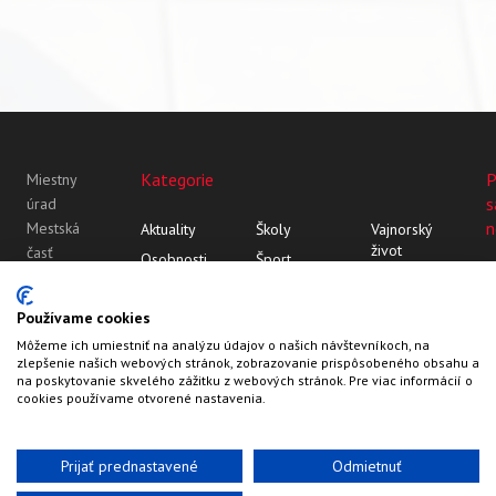
Kategorie
P
Miestny
s
úrad
n
Mestská
Aktuality
Školy
Vajnorský
život
časť
Osobnosti
Šport
Bratislava-
Vajnor
Z histórie
Vajnorský
Vajnory
Rozhovory
ornament
Vajnory v
Používame cookies
Roľnícka
médiách
Môžeme ich umiestniť na analýzu údajov o našich návštevníkoch, na
109
zlepšenie našich webových stránok, zobrazovanie prispôsobeného obsahu a
83107
na poskytovanie skvelého zážitku z webových stránok. Pre viac informácií o
Bratislava
cookies používame otvorené nastavenia.
Prijať prednastavené
Odmietnuť