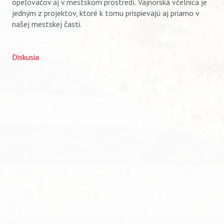
opeľovačov aj v mestskom prostredí. Vajnorská včelnica je
Vyhľadávanie
jedným z projektov, ktoré k tomu prispievajú aj priamo v
našej mestskej časti.
Diskusia