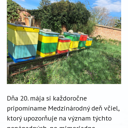
VIDEO
AUDIO
ARCHÍV VYDANÍ
Dňa 20. mája si každoročne
pripomíname Medzinárodný deň včiel,
ktorý upozorňuje na význam týchto