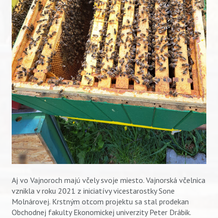
Aj vo Vajnoroch majú včely svoje miesto. Vajnorská včelnica
vznikla v roku 2021 z iniciatívy vicestarostky Sone
Molnárovej. Krstným otcom projektu sa stal prodekan
Obchodnej fakulty Ekonomickej univerzity Peter Drábik.