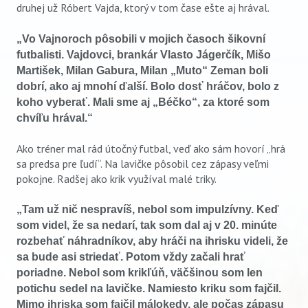
druhej už Róbert Vajda, ktorý v tom čase ešte aj hrával.
„Vo Vajnoroch pôsobili v mojich časoch šikovní
futbalisti. Vajdovci, brankár Vlasto Jágerčík, Mišo
Martišek, Milan Gabura, Milan „Muto“ Zeman boli
dobrí, ako aj mnohí ďalší. Bolo dosť hráčov, bolo z
koho vyberať. Mali sme aj „Béčko“, za ktoré som
chvíľu hrával.“
Ako tréner mal rád útočný futbal, veď ako sám hovorí „hrá
sa predsa pre ľudí“. Na lavičke pôsobil cez zápasy veľmi
pokojne. Radšej ako krik využíval malé triky.
„Tam už nič nespravíš, nebol som impulzívny. Keď
som videl, že sa nedarí, tak som dal aj v 20. minúte
rozbehať náhradníkov, aby hráči na ihrisku videli, že
sa bude asi striedať. Potom vždy začali hrať
poriadne. Nebol som krikľúň, väčšinou som len
potichu sedel na lavičke. Namiesto kriku som fajčil.
Mimo ihriska som fajčil málokedy, ale počas zápasu