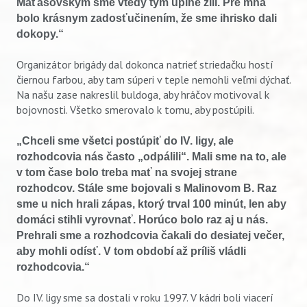
Maťašovským sme vtedy tým úplne žili. Pre mňa
bolo krásnym zadosťučinením, že sme ihrisko dali
dokopy.“
Vyhľadávanie
Organizátor brigády dal dokonca natrieť striedačku hostí
čiernou farbou, aby tam súperi v teple nemohli veľmi dýchať.
Na našu zase nakreslil buldoga, aby hráčov motivoval k
bojovnosti. Všetko smerovalo k tomu, aby postúpili.
„Chceli sme všetci postúpiť do IV. ligy, ale
rozhodcovia nás často „odpálili“. Mali sme na to, ale
v tom čase bolo treba mať na svojej strane
rozhodcov. Stále sme bojovali s Malinovom B. Raz
sme u nich hrali zápas, ktorý trval 100 minút, len aby
domáci stihli vyrovnať. Horúco bolo raz aj u nás.
Prehrali sme a rozhodcovia čakali do desiatej večer,
aby mohli odísť. V tom období až príliš vládli
rozhodcovia.“
Do IV. ligy sme sa dostali v roku 1997. V kádri boli viacerí