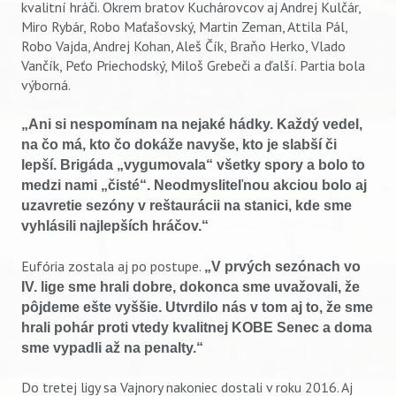
kvalitní hráči. Okrem bratov Kuchárovcov aj Andrej Kulčár,
Miro Rybár, Robo Maťašovský, Martin Zeman, Attila Pál,
Robo Vajda, Andrej Kohan, Aleš Čík, Braňo Herko, Vlado
Vančík, Peťo Priechodský, Miloš Grebeči a ďalší. Partia bola
výborná.
„Ani si nespomínam na nejaké hádky. Každý vedel,
na čo má, kto čo dokáže navyše, kto je slabší či
lepší. Brigáda „vygumovala“ všetky spory a bolo to
medzi nami „čisté“. Neodmysliteľnou akciou bolo aj
uzavretie sezóny v reštaurácii na stanici, kde sme
vyhlásili najlepších hráčov.“
Eufória zostala aj po postupe.
„V prvých sezónach vo
IV. lige sme hrali dobre, dokonca sme uvažovali, že
pôjdeme ešte vyššie. Utvrdilo nás v tom aj to, že sme
hrali pohár proti vtedy kvalitnej KOBE Senec a doma
sme vypadli až na penalty.“
Do tretej ligy sa Vajnory nakoniec dostali v roku 2016. Aj