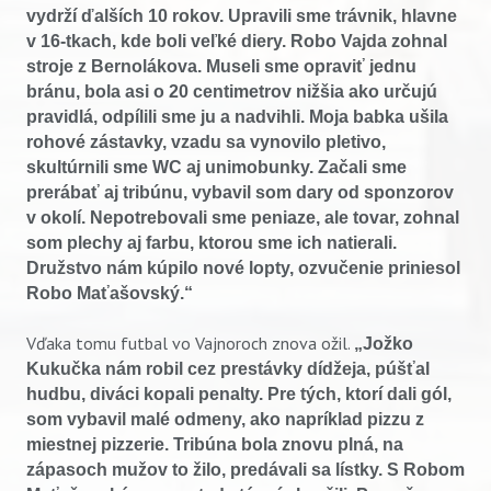
vydrží ďalších 10 rokov. Upravili sme trávnik, hlavne
v 16-tkach, kde boli veľké diery. Robo Vajda zohnal
stroje z Bernolákova. Museli sme opraviť jednu
bránu, bola asi o 20 centimetrov nižšia ako určujú
pravidlá, odpílili sme ju a nadvihli. Moja babka ušila
rohové zástavky, vzadu sa vynovilo pletivo,
skultúrnili sme WC aj unimobunky. Začali sme
prerábať aj tribúnu, vybavil som dary od sponzorov
v okolí. Nepotrebovali sme peniaze, ale tovar, zohnal
som plechy aj farbu, ktorou sme ich natierali.
Družstvo nám kúpilo nové lopty, ozvučenie priniesol
Robo Maťašovský.“
Vďaka tomu futbal vo Vajnoroch znova ožil.
„Jožko
Kukučka nám robil cez prestávky dídžeja, púšťal
hudbu, diváci kopali penalty. Pre tých, ktorí dali gól,
som vybavil malé odmeny, ako napríklad pizzu z
miestnej pizzerie. Tribúna bola znovu plná, na
zápasoch mužov to žilo, predávali sa lístky. S Robom