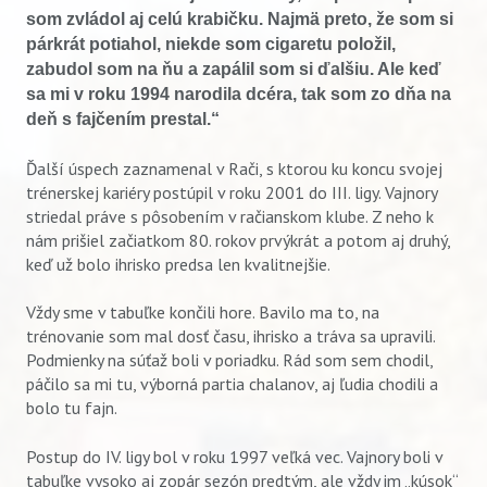
som zvládol aj celú krabičku. Najmä preto, že som si
párkrát potiahol, niekde som cigaretu položil,
zabudol som na ňu a zapálil som si ďalšiu. Ale keď
sa mi v roku 1994 narodila dcéra, tak som zo dňa na
deň s fajčením prestal.“
Ďalší úspech zaznamenal v Rači, s ktorou ku koncu svojej
trénerskej kariéry postúpil v roku 2001 do III. ligy. Vajnory
striedal práve s pôsobením v račianskom klube. Z neho k
nám prišiel začiatkom 80. rokov prvýkrát a potom aj druhý,
keď už bolo ihrisko predsa len kvalitnejšie.
Vždy sme v tabuľke končili hore. Bavilo ma to, na
trénovanie som mal dosť času, ihrisko a tráva sa upravili.
Podmienky na súťaž boli v poriadku. Rád som sem chodil,
páčilo sa mi tu, výborná partia chalanov, aj ľudia chodili a
bolo tu fajn.
Postup do IV. ligy bol v roku 1997 veľká vec. Vajnory boli v
tabuľke vysoko aj zopár sezón predtým, ale vždy im „kúsok“