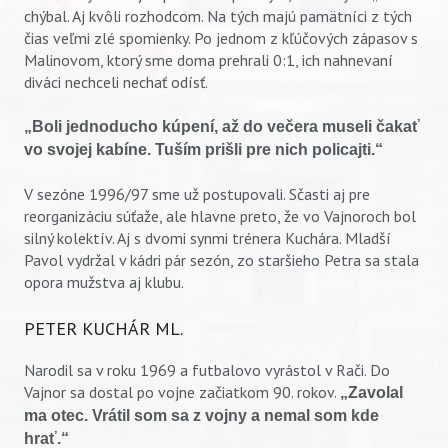
chýbal. Aj kvôli rozhodcom. Na tých majú pamätníci z tých
čias veľmi zlé spomienky. Po jednom z kľúčových zápasov s
Malinovom, ktorý sme doma prehrali 0:1, ich nahnevaní
diváci nechceli nechať odísť.
„Boli jednoducho kúpení, až do večera museli čakať
vo svojej kabíne. Tuším prišli pre nich policajti.“
V sezóne 1996/97 sme už postupovali. Sčasti aj pre
reorganizáciu súťaže, ale hlavne preto, že vo Vajnoroch bol
silný kolektív. Aj s dvomi synmi trénera Kuchára. Mladší
Pavol vydržal v kádri pár sezón, zo staršieho Petra sa stala
opora mužstva aj klubu.
PETER KUCHÁR ML.
Narodil sa v roku 1969 a futbalovo vyrástol v Rači. Do
Vajnor sa dostal po vojne začiatkom 90. rokov.
„Zavolal
ma otec. Vrátil som sa z vojny a nemal som kde
hrať.“