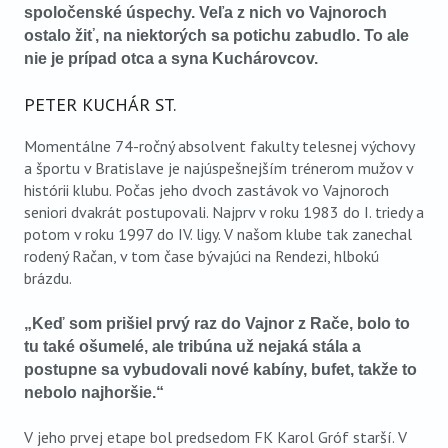
spoločenské úspechy. Veľa z nich vo Vajnoroch
ostalo žiť, na niektorých sa potichu zabudlo. To ale
nie je prípad otca a syna Kuchárovcov.
PETER KUCHÁR ST.
Momentálne 74-ročný absolvent fakulty telesnej výchovy
a športu v Bratislave je najúspešnejším trénerom mužov v
histórii klubu. Počas jeho dvoch zastávok vo Vajnoroch
seniori dvakrát postupovali. Najprv v roku 1983 do I. triedy a
potom v roku 1997 do IV. ligy. V našom klube tak zanechal
rodený Račan, v tom čase bývajúci na Rendezi, hlbokú
brázdu.
„Keď som prišiel prvý raz do Vajnor z Rače, bolo to
tu také ošumelé, ale tribúna už nejaká stála a
postupne sa vybudovali nové kabíny, bufet, takže to
nebolo najhoršie.“
V jeho prvej etape bol predsedom FK Karol Gróf starší. V