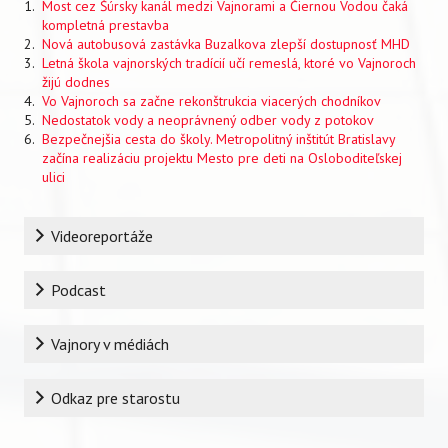
Most cez Šúrsky kanál medzi Vajnorami a Čiernou Vodou čaká
kompletná prestavba
Nová autobusová zastávka Buzalkova zlepší dostupnosť MHD
Letná škola vajnorských tradícií učí remeslá, ktoré vo Vajnoroch
žijú dodnes
Vo Vajnoroch sa začne rekonštrukcia viacerých chodníkov
Nedostatok vody a neoprávnený odber vody z potokov
Bezpečnejšia cesta do školy. Metropolitný inštitút Bratislavy
začína realizáciu projektu Mesto pre deti na Osloboditeľskej
ulici
Rubrika
Videoreportáže
Podcast
Vajnory v médiách
Odkaz pre starostu