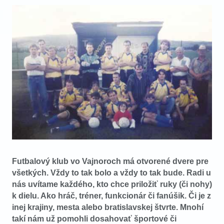
VIDEO
AUDIO
ARCHÍV VYDANÍ
Futbalový klub vo Vajnoroch má otvorené dvere pre
všetkých. Vždy to tak bolo a vždy to tak bude. Radi u
nás uvítame každého, kto chce priložiť ruky (či nohy)
k dielu. Ako hráč, tréner, funkcionár či fanúšik. Či je z
inej krajiny, mesta alebo bratislavskej štvrte. Mnohí
takí nám už pomohli dosahovať športové či