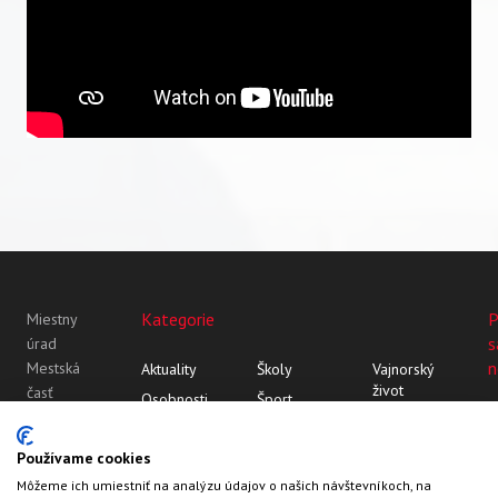
Kategorie
P
Miestny
s
úrad
n
Mestská
Aktuality
Školy
Vajnorský
život
časť
Osobnosti
Šport
Bratislava-
Vajnor
Z histórie
Vajnorský
Vajnory
Rozhovory
ornament
Vajnory v
Používame cookies
Roľnícka
médiách
Môžeme ich umiestniť na analýzu údajov o našich návštevníkoch, na
109