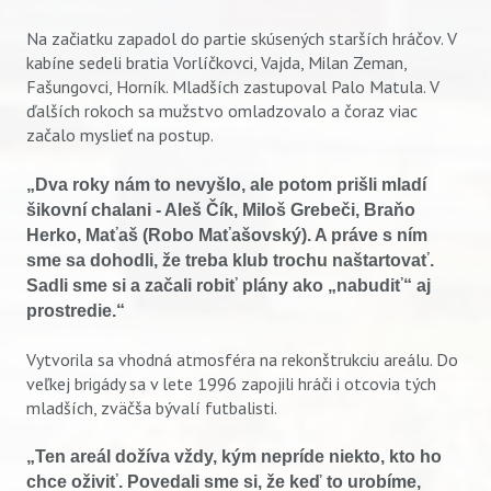
Na začiatku zapadol do partie skúsených starších hráčov. V
kabíne sedeli bratia Vorlíčkovci, Vajda, Milan Zeman,
Fašungovci, Horník. Mladších zastupoval Palo Matula. V
ďalších rokoch sa mužstvo omladzovalo a čoraz viac
začalo myslieť na postup.
„Dva roky nám to nevyšlo, ale potom prišli mladí
šikovní chalani - Aleš Čík, Miloš Grebeči, Braňo
Herko, Maťaš (Robo Maťašovský). A práve s ním
sme sa dohodli, že treba klub trochu naštartovať.
Sadli sme si a začali robiť plány ako „nabudiť“ aj
prostredie.“
Vytvorila sa vhodná atmosféra na rekonštrukciu areálu. Do
veľkej brigády sa v lete 1996 zapojili hráči i otcovia tých
mladších, zväčša bývalí futbalisti.
„Ten areál dožíva vždy, kým nepríde niekto, kto ho
chce oživiť. Povedali sme si, že keď to urobíme,