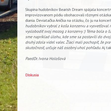
Skupina hudobníkov Bearish Dream spájala koncertné
improvizovanom pódiu obohacovali rôznymi otázkam
diania. Deviatačka Anička na otázku, čo ju na konce
hudobníkov vybral z koša konzervu a vysvetľoval n
vyslobodiť svoj mozog z konzervy :) Téma bola o ľuď
sme napríklad úlohu, kde sme sa postavili do dvojí
Vyhľadávanie
druhý zdola videl valec. Žiaci mali pochopiť, že prav
skutočnosť, určuje náš osobný uhol pohľadu.
Aj ta
PaedDr. Ivona Hološová
Diskusia