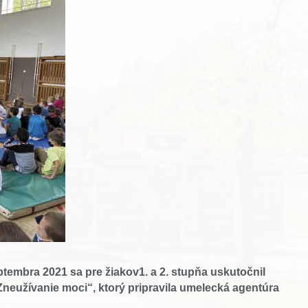
ptembra 2021 sa pre žiakov1. a 2. stupňa uskutočnil
eužívanie moci“, ktorý pripravila umelecká agentúra