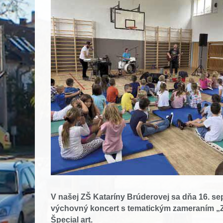
V našej ZŠ Kataríny Brúderovej sa dňa 16. se
výchovný koncert s tematickým zameraním „Zn
Špecial art.