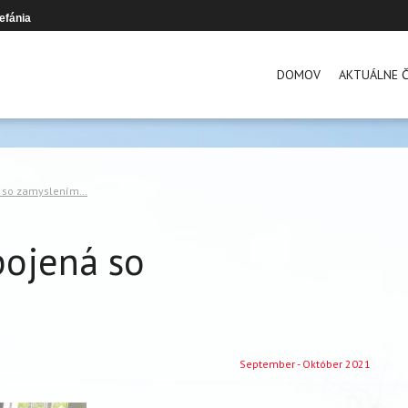
efánia
DOMOV
AKTUÁLNE Č
á so zamyslením…
pojená so
September - Október 2021