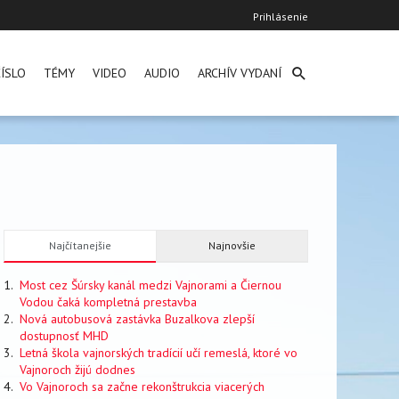
User
Prihlásenie
account
menu
ÍSLO
TÉMY
VIDEO
AUDIO
ARCHÍV VYDANÍ
Najčítanejšie
Najnovšie
Most cez Šúrsky kanál medzi Vajnorami a Čiernou
Vodou čaká kompletná prestavba
Nová autobusová zastávka Buzalkova zlepší
dostupnosť MHD
Letná škola vajnorských tradícií učí remeslá, ktoré vo
Vajnoroch žijú dodnes
Vo Vajnoroch sa začne rekonštrukcia viacerých