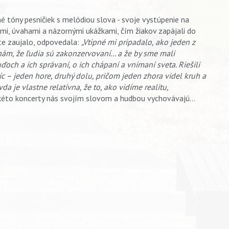
 tóny pesničiek s melódiou slova - svoje vystúpenie na
i, úvahami a názornými ukážkami, čím žiakov zapájali do
rte zaujalo, odpovedala:
„Vtipné mi pripadalo, ako jeden z
ám, že ľudia sú zakonzervovaní... a že by sme mali
och a ich správaní, o ich chápaní a vnímaní sveta. Riešili
c – jeden hore, druhý dolu, pričom jeden zhora videl kruh a
da je vlastne relatívna, že to, ako vidíme realitu,
kéto koncerty nás svojím slovom a hudbou vychovávajú…