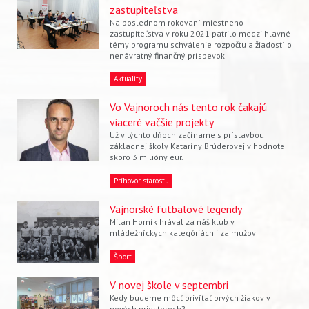
zastupiteľstva
Na poslednom rokovaní miestneho
zastupiteľstva v roku 2021 patrilo medzi hlavné
témy programu schválenie rozpočtu a žiadostí o
nenávratný finančný príspevok
Aktuality
Vo Vajnoroch nás tento rok čakajú
viaceré väčšie projekty
Už v týchto dňoch začíname s prístavbou
základnej školy Kataríny Brúderovej v hodnote
skoro 3 milióny eur.
Príhovor starostu
Vajnorské futbalové legendy
Vyhľadávanie
Milan Horník hrával za náš klub v
mládežníckych kategóriách i za mužov
Šport
V novej škole v septembri
Kedy budeme môcť privítať prvých žiakov v
nových priestoroch?