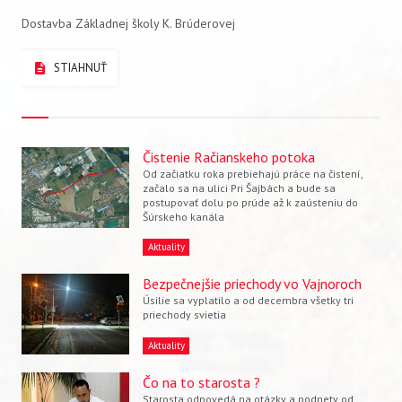
Dostavba Základnej školy K. Brúderovej
STIAHNUŤ
Čistenie Račianskeho potoka
Od začiatku roka prebiehajú práce na čistení,
začalo sa na ulici Pri Šajbách a bude sa
postupovať dolu po prúde až k zaústeniu do
Šúrskeho kanála
Aktuality
Bezpečnejšie priechody vo Vajnoroch
Úsilie sa vyplatilo a od decembra všetky tri
priechody svietia
Aktuality
Čo na to starosta ?
Starosta odpovedá na otázky a podnety od