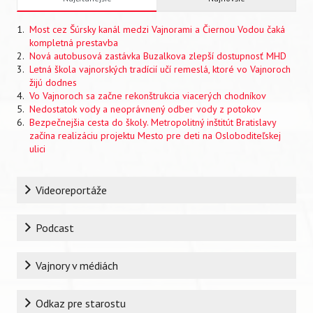
strana
Most cez Šúrsky kanál medzi Vajnorami a Čiernou Vodou čaká
kompletná prestavba
Nová autobusová zastávka Buzalkova zlepší dostupnosť MHD
Letná škola vajnorských tradícií učí remeslá, ktoré vo Vajnoroch
žijú dodnes
Vo Vajnoroch sa začne rekonštrukcia viacerých chodníkov
Nedostatok vody a neoprávnený odber vody z potokov
Bezpečnejšia cesta do školy. Metropolitný inštitút Bratislavy
začína realizáciu projektu Mesto pre deti na Osloboditeľskej
ulici
Rubrika
Videoreportáže
Podcast
Vajnory v médiách
Odkaz pre starostu