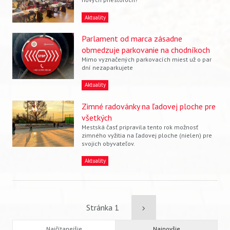
Aktuality
Parlament od marca zásadne
obmedzuje parkovanie na chodníkoch
Mimo vyznačených parkovacích miest už o par
dní nezaparkujete
Aktuality
Zimné radovánky na ľadovej ploche pre
všetkých
Mestská časť pripravila tento rok možnosť
zimného vyžitia na ľadovej ploche (nielen) pre
svojich obyvateľov.
Aktuality
Pagination
Stránka 1
Ďalšia
Najčítanejšie
Najnovšie