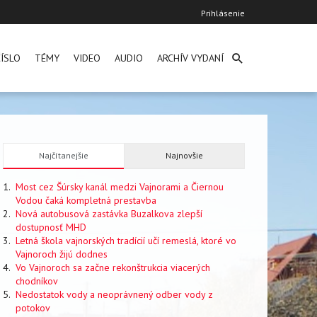
User
Prihlásenie
account
menu
ÍSLO
TÉMY
VIDEO
AUDIO
ARCHÍV VYDANÍ
Najčítanejšie
Najnovšie
Most cez Šúrsky kanál medzi Vajnorami a Čiernou
Vodou čaká kompletná prestavba
Nová autobusová zastávka Buzalkova zlepší
dostupnosť MHD
Letná škola vajnorských tradícií učí remeslá, ktoré vo
Vajnoroch žijú dodnes
Vo Vajnoroch sa začne rekonštrukcia viacerých
chodníkov
Nedostatok vody a neoprávnený odber vody z
potokov