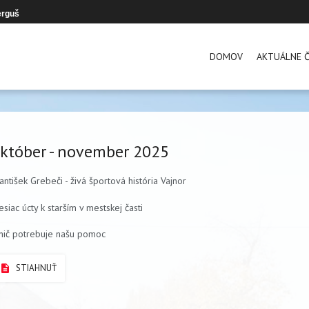
erguš
DOMOV
AKTUÁLNE Č
któber - november 2025
antišek Grebeči - živá športová história Vajnor
siac úcty k starším v mestskej časti
nič potrebuje našu pomoc
STIAHNUŤ