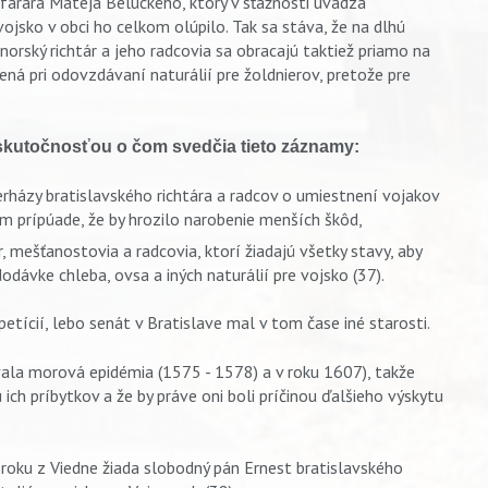
arára Mateja Beluckého, ktorý v sťažnosti uvádza
jsko v obci ho celkom olúpilo. Tak sa stáva, že na dlhú
orský richtár a jeho radcovia sa obracajú taktiež priamo na
ná pri odovzdávaní naturálií pre žoldnierov, pretože pre
 skutočnosťou o čom svedčia tieto záznamy:
erházy bratislavského richtára a radcov o umiestnení vojakov
tom prípúade, že by hrozilo narobenie menších škôd,
r, mešťanostovia a radcovia, ktorí žiadajú všetky stavy, aby
dávke chleba, ovsa a iných naturálií pre vojsko (37).
etícií, lebo senát v Bratislave mal v tom čase iné starosti.
a morová epidémia (1575 - 1578) a v roku 1607), takže
 ich príbytkov a že by práve oni boli príčinou ďalšieho výskytu
 roku z Viedne žiada slobodný pán Ernest bratislavského