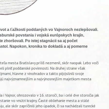
ivot a ťažkosti poddaných vo Vajnoroch nezlepšovali.
burské povstania i vojská európskych krajín,
e zhoršovali. Po istej stagnácii sa aj počet
ástol. Napokon, kronika to dokladá a aj pomerne
eľa mesta Bratislavy príliš nezmenil, skôr naopak. Lebo voči
i plniť poddanské povinnosti. Na druhej strane však
jmami, hlavne z vinohradov a takto pi(o)silnili svoje
vajú najvýznamnejším a najvýnosnejším majetkom mesta
 i Vajnor, ohrozovalo v 16. storočí, ba i celé dve storočia jak
tanie vo vnútri krajiny. Časté obliehanie mesta a stálé
 ale skôr zapríčinili jeho úpadok, či sa nachádzali turecké