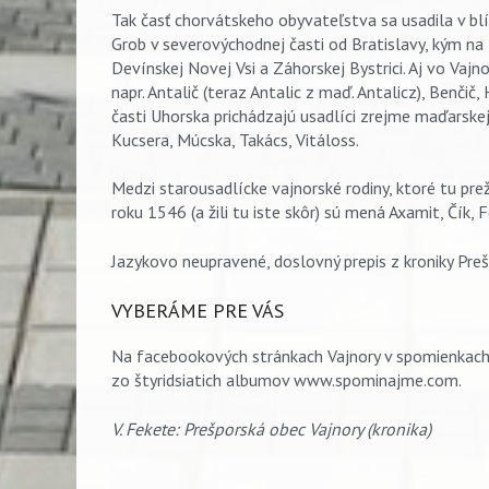
Tak časť chorvátskeho obyvateľstva sa usadila v blí
Grob v severovýchodnej časti od Bratislavy, kým na
Devínskej Novej Vsi a Záhorskej Bystrici. Aj vo Vajn
napr. Antalič (teraz Antalic z maď. Antalicz), Benčič, Hr
časti Uhorska prichádzajú usadlíci zrejme maďarske
Kucsera, Múcska, Takács, Vitáloss.
Medzi starousadlícke vajnorské rodiny, ktoré tu prež
roku 1546 (a žili tu iste skôr) sú mená Axamit, Čík,
Jazykovo neupravené, doslovný prepis z kroniky Preš
VYBERÁME PRE VÁS
Na facebookových stránkach Vajnory v spomienkach
zo štyridsiatich albumov www.spominajme.com.
V. Fekete: Prešporská obec Vajnory (kronika)