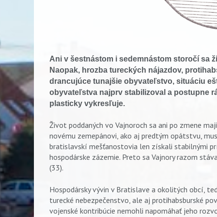
Ani v šestnástom i sedemnástom storočí sa ž
Naopak, hrozba tureckých nájazdov, protihabs
drancujúce tunajšie obyvateľstvo, situáciu ešt
obyvateľstva najprv stabilizoval a postupne r
plasticky vykresľuje.
Život poddaných vo Vajnoroch sa ani po zmene majit
novému zemepánovi, ako aj predtým opátstvu, musel
bratislavskí mešťanostovia len získali stabilnými prí
hospodárske zázemie. Preto sa Vajnory razom stá
(33).
Hospodársky vývin v Bratislave a okolitých obcí, teda
turecké nebezpečenstvo, ale aj protihabsburské povs
vojenské kontribúcie nemohli napomáhať jeho rozvoju,