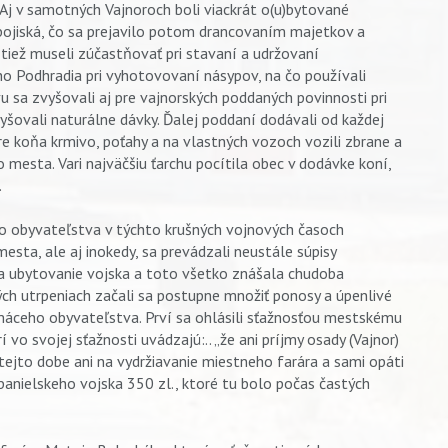
 Aj v samotných Vajnoroch boli viackrát o(u)bytované
 bojiská, čo sa prejavilo potom drancovaním majetkov a
 tiež museli zúčastňovať pri stavaní a udržovaní
ho Podhradia pri vyhotovovaní násypov, na čo používali
u sa zvyšovali aj pre vajnorských poddaných povinnosti pri
vyšovali naturálne dávky. Ďalej poddaní dodávali od každej
re koňa krmivo, poťahy a na vlastných vozoch vozili zbrane a
 mesta. Vari najväčšiu ťarchu pocítila obec v dodávke koní,
.
 obyvateľstva v týchto krušných vojnových časoch
sta, ale aj inokedy, sa prevádzali neustále súpisy
na ubytovanie vojska a toto všetko znášala chudoba
ých utrpeniach začali sa postupne množiť ponosy a úpenlivé
máceho obyvateľstva. Prví sa ohlásili sťažnosťou mestskému
 vo svojej sťažnosti uvádzajú:.. „že ani príjmy osady (Vajnor)
v tejto dobe ani na vydržiavanie miestneho farára a sami opáti
panielskeho vojska 350 zl., ktoré tu bolo počas častých