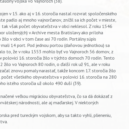
atalióny vojska vo Vajnoroch (38).
jen v 15. ako aj v 16. storočia nastal rozvrat spoločenského
ste padlo aj mnoho vajnorčanov, znížil sa ich počet v mieste,
 tak však počet obyvateľstva v obci neklesol. Z roku 1546
r uložený(ch) v Archíve mesta Bratislavy ako príloha
 žilo v obci v tom čase asi 70 rodín. Portálny súpis
ry mali 14 port. Pod jednou portou (daňovou jednotkou) sa
alo to, že v roku 1553 mohlo byť vo Vajnoroch 56 domov, z
polovici 16. storočia žilo v týchto domoch 70 rodín. Tento
 žilo vo Vajnoroch 80 rodín, o ďalší rok už 91, ale v roku
začal znovu pomaly narastať, takže koncom 17. storočia žilo
l počet všetkého obyvateľstva v polovici 16. storočia na 280
toho istého storočia už okolo 490 duší (39).
označené veľkou migráciou obyvateľstva, čo sa dá dokázať z
vátskerj národnosti, ale aj maďarskej. V niektorých
horska pred tureckým vojskom, aby sa takto vyhli, plieneniu,
tva.