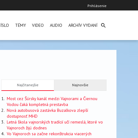
User
Prihlásenie
account
menu
ÍSLO
TÉMY
VIDEO
AUDIO
ARCHÍV VYDANÍ
Najčítanejšie
Najnovšie
Most cez Šúrsky kanál medzi Vajnorami a Čiernou
Vodou čaká kompletná prestavba
Nová autobusová zastávka Buzalkova zlepší
dostupnosť MHD
Letná škola vajnorských tradícií učí remeslá, ktoré vo
Vajnoroch žijú dodnes
Vo Vajnoroch sa začne rekonštrukcia viacerých