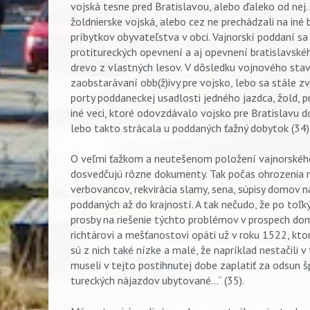
vojská tesne pred Bratislavou, alebo ďaleko od nej.
žoldnierske vojská, alebo cez ne prechádzali na iné
príbytkov obyvateľstva v obci. Vajnorskí poddaní sa
protitureckých opevnení a aj opevnení bratislavské
drevo z vlastných lesov. V dôsledku vojnového stav
zaobstarávaní obb(ž)ivy pre vojsko, lebo sa stále z
porty poddaneckej usadlosti jedného jazdca, žold, p
iné veci, ktoré odovzdávalo vojsko pre Bratislavu do
lebo takto strácala u poddaných ťažný dobytok (34)
O veľmi ťažkom a neutešenom položení vajnorského
dosvedčujú rôzne dokumenty. Tak počas ohrozenia me
verbovancov, rekvirácia slamy, sena, súpisy domov 
poddaných až do krajností. A tak nečudo, že po toľk
prosby na riešenie týchto problémov v prospech do
richtárovi a mešťanostovi opáti už v roku 1522, ktorí
sú z nich také nízke a malé, že napríklad nestačili 
museli v tejto postihnutej dobe zaplatiť za odsun š
tureckých nájazdov ubytované...“ (35).