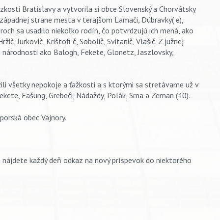
zkosti Bratislavy a vytvorila si obce Slovenský a Chorvátsky
 západnej strane mesta v terajšom Lamači, Dúbravky( e),
oroch sa usadilo niekoľko rodín, čo potvrdzujú ich mená, ako
žič, Jurkovič, Krištofi č, Sobolič, Svitanič, Vlašič. Z južnej
j národnosti ako Balogh, Fekete, Glonetz, Jaszlovsky,
ili všetky nepokoje a ťažkosti a s ktorými sa stretávame už v
 Fekete, Fašung, Grebeči, Nádaždy, Polák, Srna a Zeman (40).
porská obec Vajnory.
 nájdete každý deň odkaz na nový príspevok do niektorého