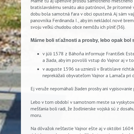
Máme tu aj úpenlivé prosbu samotného miestneho f
bratislavskému senátu ako patrónovi, že prítomné vo
dobu bola samotná fara v obci opustená. Aj sám vajn
panovníka Ferdinanda I., aby im nekládol nové breme
svoju veľkú chudobu obce nemôžu ich plniť (36).
Márne boli sťažnosti a prosby, lebo opak bol
v júli 1578 z Báhoňa informuje František Est
a žiada, aby im povolili vstup do Vajnor aj v 
v auguste 1596 sa uzniesli v Bratislave richtá
Vyhľadávanie
neprekážali obyvateľom Vajnor a Lamača pri do
Ej veruže nepomáhali žiaden prosby ani vypisovanie p
Lebo v tom období v samotnom meste sa vyskytoval
mešťania boli radi, že žodlnierske vojská sú z dosahu
moru.
Na dôvažok nešťastie Vajnor ešte aj v októbri 1604