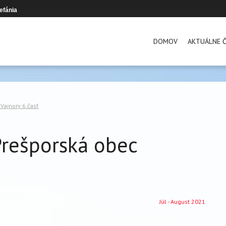
efánia
DOMOV
AKTUÁLNE Č
Vajnory 6.časť
Prešporská obec
Júl - August 2021