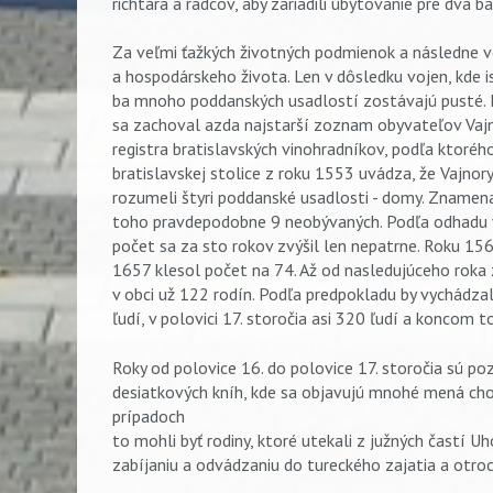
richtára a radcov, aby zariadili ubytovanie pre dva b
Za veľmi ťažkých životných podmienok a následne vo
a hospodárskeho života. Len v dôsledku vojen, kde i
ba mnoho poddanských usadlostí zostávajú pusté. I
sa zachoval azda najstarší zoznam obyvateľov Vajno
registra bratislavských vinohradníkov, podľa ktorého
bratislavskej stolice z roku 1553 uvádza, že Vajno
rozumeli štyri poddanské usadlosti - domy. Znamen
toho pravdepodobne 9 neobývaných. Podľa odhadu v 
počet sa za sto rokov zvýšil len nepatrne. Roku 1562
1657 klesol počet na 74. Až od nasledujúceho roka 
v obci už 122 rodín. Podľa predpokladu by vychádza
ľudí, v polovici 17. storočia asi 320 ľudí a koncom 
Roky od polovice 16. do polovice 17. storočia sú p
desiatkových kníh, kde sa objavujú mnohé mená chor
prípadoch
to mohli byť rodiny, ktoré utekali z južných častí U
zabíjaniu a odvádzaniu do tureckého zajatia a otroc