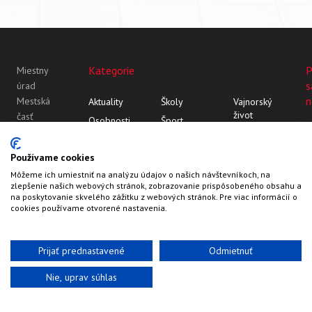
Kategorie
P
Miestny
s
úrad
n
Mestská
Aktuality
Školy
Vajnorský
život
časť
Osobnosti
Šport
Bratislava-
Vajnor
Z histórie
Vajnorský
Vajnory
Rozhovory
ornament
Vajnory v
Používame cookies
Roľnícka
médiách
Môžeme ich umiestniť na analýzu údajov o našich návštevníkoch, na
109
zlepšenie našich webových stránok, zobrazovanie prispôsobeného obsahu a
83107
na poskytovanie skvelého zážitku z webových stránok. Pre viac informácií o
Bratislava
cookies používame otvorené nastavenia.
Prijať prednastavené
Odmietnuť
Nie, uprav súhlas
Web by
HalfPixel
©2022-2026
Vajnory.sk
Kontakty
Hlavička