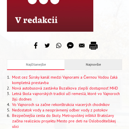
VIDEO
AUDIO
ARCHÍV VYDANÍ
Najčítanejšie
Najnovšie
Most cez Šúrsky kanál medzi Vajnorami a Čiernou Vodou čaká
kompletná prestavba
Nová autobusová zastávka Buzalkova zlepší dostupnosť MHD
Letná škola vajnorských tradícií učí remeslá, ktoré vo Vajnoroch
žijú dodnes
Vo Vajnoroch sa začne rekonštrukcia viacerých chodníkov
Nedostatok vody a neoprávnený odber vody z potokov
Bezpečnejšia cesta do školy. Metropolitný inštitút Bratislavy
začína realizáciu projektu Mesto pre deti na Osloboditeľskej
ulici