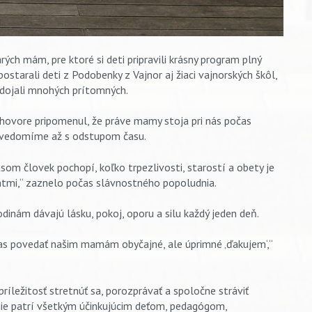
ých mám, pre ktoré si deti pripravili krásny program plný
ostarali deti z Podobenky z Vajnor aj žiaci vajnorských škôl,
a dojali mnohých prítomných.
íhovore pripomenul, že práve mamy stoja pri nás počas
i uvedomíme až s odstupom času.
som človek pochopí, koľko trpezlivosti, starostí a obety je
tmi,“ zaznelo počas slávnostného popoludnia.
nám dávajú lásku, pokoj, oporu a silu každý jeden deň.
čas povedať našim mamám obyčajné, ale úprimné ‚ďakujem‘,“
príležitosť stretnúť sa, porozprávať a spoločne stráviť
anie patrí všetkým účinkujúcim deťom, pedagógom,