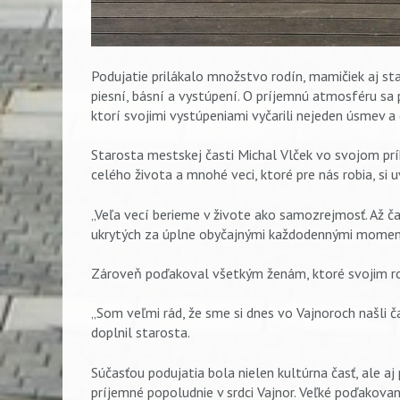
Podujatie prilákalo množstvo rodín, mamičiek aj star
piesní, básní a vystúpení. O príjemnú atmosféru sa p
ktorí svojimi vystúpeniami vyčarili nejeden úsmev 
Starosta mestskej časti Michal Vlček vo svojom pr
celého života a mnohé veci, ktoré pre nás robia, s
„Veľa vecí berieme v živote ako samozrejmosť. Až ča
ukrytých za úplne obyčajnými každodennými momen
Zároveň poďakoval všetkým ženám, ktoré svojim rodi
„Som veľmi rád, že sme si dnes vo Vajnoroch našli 
doplnil starosta.
Súčasťou podujatia bola nielen kultúrna časť, ale aj 
príjemné popoludnie v srdci Vajnor. Veľké poďakov