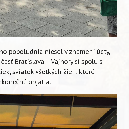
ho popoludnia niesol v znamení úcty,
časť Bratislava – Vajnory si spolu s
k, sviatok všetkých žien, ktoré
nekonečné objatia.