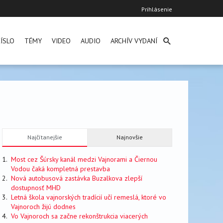
User
Prihlásenie
account
menu
ÍSLO
TÉMY
VIDEO
AUDIO
ARCHÍV VYDANÍ
Najčítanejšie
Najnovšie
Most cez Šúrsky kanál medzi Vajnorami a Čiernou
Vodou čaká kompletná prestavba
Nová autobusová zastávka Buzalkova zlepší
dostupnosť MHD
Letná škola vajnorských tradícií učí remeslá, ktoré vo
Vajnoroch žijú dodnes
Vo Vajnoroch sa začne rekonštrukcia viacerých