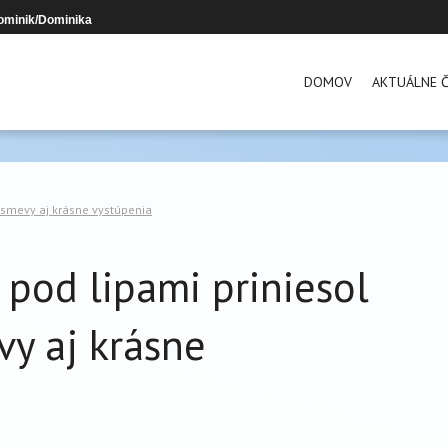
ominik/Dominika
DOMOV
AKTUÁLNE Č
úsmevy aj krásne vystúpenia
 pod lipami priniesol
y aj krásne