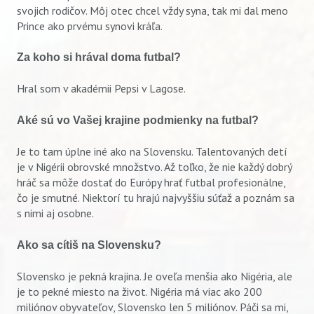
svojich rodičov. Môj otec chcel vždy syna, tak mi dal meno
Prince ako prvému synovi kráľa.
Za koho si hrával doma futbal?
Hral som v akadémii Pepsi v Lagose.
Aké sú vo Vašej krajine podmienky na futbal?
Je to tam úplne iné ako na Slovensku. Talentovaných detí
je v Nigérii obrovské množstvo. Až toľko, že nie každý dobrý
hráč sa môže dostať do Európy hrať futbal profesionálne,
čo je smutné. Niektorí tu hrajú najvyššiu súťaž a poznám sa
s nimi aj osobne.
Ako sa cítiš na Slovensku?
Slovensko je pekná krajina. Je oveľa menšia ako Nigéria, ale
je to pekné miesto na život. Nigéria má viac ako 200
miliónov obyvateľov, Slovensko len 5 miliónov. Páči sa mi,