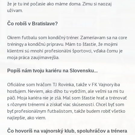
že je tu iné počasie ako máme doma. Zimu si naozaj
užívam.
Čo robíš v Bratislave?
Okrem futbalu som kondičný tréner. Zameriavam sa na core
tréningy a kondičnú prípravu. Mám to šťastie, že mojimi
klientmi sú mnohí profesionálni športovci, vďaka čomu je
moja práca zaujímavejšia.
Popíš nám tvoju kariéru na Slovensku...
Oficiálne som hráčom TJ Rovinka, takže v FK Vajnory iba
hosťujem. Neviem, ako dlho tu vydržím, ale veľmi sa mi tu
páči. Moja kariéra nie je zlá. Mal som šťastie hrať a trénovať
s rôznymi trénermi a získať viac skúseností. Chcel byť som
byť profesionálnym futbalistom, takže budem robiť všetko
najlepšie, ako viem.
Čo hovoríš na vajnorský klub, spoluhráčov a trénera