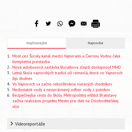
Najčítanejšie
Najnovšie
Most cez Šúrsky kanál medzi Vajnorami a Čiernou Vodou čaká
kompletná prestavba
Nová autobusová zastávka Buzalkova zlepší dostupnosť MHD
Letná škola vajnorských tradícií učí remeslá, ktoré vo Vajnoroch
žijú dodnes
Vo Vajnoroch sa začne rekonštrukcia viacerých chodníkov
Nedostatok vody a neoprávnený odber vody z potokov
Bezpečnejšia cesta do školy. Metropolitný inštitút Bratislavy
začína realizáciu projektu Mesto pre deti na Osloboditeľskej
ulici
Rubrika
Videoreportáže