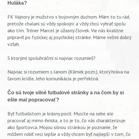
Huláka?
FK Vajnory je mužstvo s bojovným duchom. Mám to tu rád,
pretože chalani sú vždy spokojní a vždy chcú vyhrať spolu
ako tím. Tréner Marcel je úžasný človek. Vie nás kvalitne
pripraviť po fyzickej aj psychickej stránke. Máme veľmi dobrý
vzťah.
S ktorými spoluhráčmi si najviac rozumieš?
Najviac si rozumiem s Janom (Klimek pozn.), ktorý hráva na
ľavom krídle. Jeho komunikácia je perfektná.
Čo sú tvoje silné futbalové stránky a na čom by si
ešte mal popracovať?
Byť futbalistom je krásny pocit. Musíte na sebe ale
pracovať aj mimo ihriska, a to je to, čo vás charakterizuje
Vyhľadávanie
ako športovca. Mojou silnou stránkou je poznanie, že
môžem robiť veci lepšie a vždy chcem byť najlepší v tom, čo