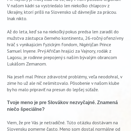
V našom kádri sa vystriedalo len niekoľko chlapcov z
Ukrajiny, ktorí prišli na Slovensko už dávnejšie za prácou.
Inak nikto.
Až do leta, keď sa na niekoľký pokus predsa len zaradil do
mužstva zástupca čierneho kontinentu, 26-ročný ofenzívny
hráč s vynikajúcim fyzickým fondom, Nigérijčan Prince
Samuel Inyene. Prvý Afričan hrajúci za Vajnory, rodák z
Lagosu, je rodinne prepojený s naším bývalým obrancom
Lukášom Zemanom.
Na jeseň mal Prince zdravotné problémy, veľa neodohral, v
zime ho už ale nič nelimitovalo. Pôsobenie v našom klube
by ho malo pripraviť na presun do lepšej súťaže.
Tvoje meno je pre Slovákov nezvyčajné. Znamená
niečo špeciálne?
Viem, že pre Vás je netradičné. Túto otázku dostávam na
Slovensku pomerne často. Meno som dostal normálne od