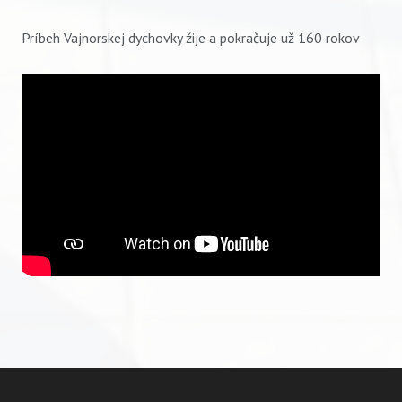
Príbeh Vajnorskej dychovky žije a pokračuje už 160 rokov