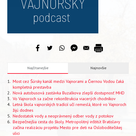
VIDEO
AUDIO
ARCHÍV VYDANÍ
Najčítanejšie
Najnovšie
Most cez Šúrsky kanál medzi Vajnorami a Čiernou Vodou čaká
kompletná prestavba
Nová autobusová zastávka Buzalkova zlepší dostupnosť MHD
Vo Vajnoroch sa začne rekonštrukcia viacerých chodníkov
Letná škola vajnorských tradícií učí remeslá, ktoré vo Vajnoroch
žijú dodnes
Nedostatok vody a neoprávnený odber vody z potokov
Bezpečnejšia cesta do školy. Metropolitný inštitút Bratislavy
začína realizáciu projektu Mesto pre deti na Osloboditeľskej
ulici