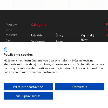
Kategorie
P
Miestny
s
úrad
n
Mestská
Aktuality
Školy
Vajnorský
život
časť
Osobnosti
Šport
Bratislava-
Vajnor
Z histórie
Vajnorský
Vajnory
Rozhovory
ornament
Vajnory v
Používame cookies
Roľnícka
médiách
Môžeme ich umiestniť na analýzu údajov o našich návštevníkoch, na
109
zlepšenie našich webových stránok, zobrazovanie prispôsobeného obsahu a
83107
na poskytovanie skvelého zážitku z webových stránok. Pre viac informácií o
Bratislava
cookies používame otvorené nastavenia.
Prijať prednastavené
Odmietnuť
Nie, uprav súhlas
Web by
HalfPixel
©2022-2026
Vajnory.sk
Kontakty
Hlavička