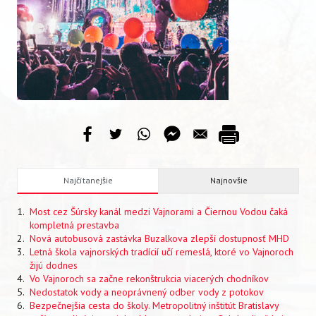
VIDEO
AUDIO
ARCHÍV VYDANÍ
Najčítanejšie
Najnovšie
Most cez Šúrsky kanál medzi Vajnorami a Čiernou Vodou čaká
kompletná prestavba
Nová autobusová zastávka Buzalkova zlepší dostupnosť MHD
Letná škola vajnorských tradícií učí remeslá, ktoré vo Vajnoroch
žijú dodnes
Vo Vajnoroch sa začne rekonštrukcia viacerých chodníkov
Nedostatok vody a neoprávnený odber vody z potokov
Bezpečnejšia cesta do školy. Metropolitný inštitút Bratislavy