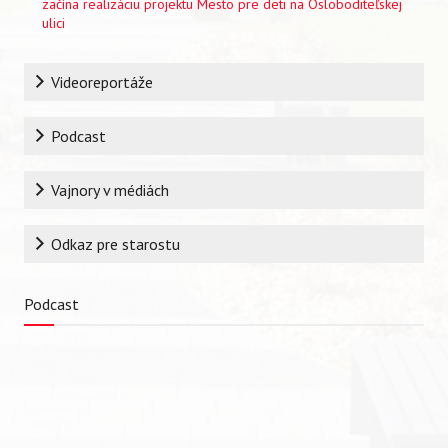
začína realizáciu projektu Mesto pre deti na Osloboditeľskej
ulici
Rubrika
Videoreportáže
Podcast
Vajnory v médiách
Vyhľadávanie
Odkaz pre starostu
Podcast