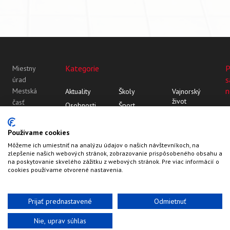
Kategorie
P
Miestny
s
úrad
n
Mestská
Aktuality
Školy
Vajnorský
život
časť
Osobnosti
Šport
Bratislava-
Vajnor
Z histórie
Vajnorský
Vajnory
Rozhovory
ornament
Vajnory v
Používame cookies
Roľnícka
médiách
Môžeme ich umiestniť na analýzu údajov o našich návštevníkoch, na
109
zlepšenie našich webových stránok, zobrazovanie prispôsobeného obsahu a
83107
na poskytovanie skvelého zážitku z webových stránok. Pre viac informácií o
Bratislava
cookies používame otvorené nastavenia.
Prijať prednastavené
Odmietnuť
Nie, uprav súhlas
Web by
HalfPixel
©2022-2026
Vajnory.sk
Kontakty
Hlavička