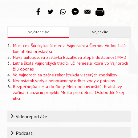
Najčítanejšie
Najnovšie
Most cez Šúrsky kanál medzi Vajnorami a Čiernou Vodou čaká
kompletná prestavba
Nová autobusová zastávka Buzalkova zlepší dostupnosť MHD
Letná škola vajnorských tradícií učí remeslá, ktoré vo Vajnoroch
žijú dodnes
Vo Vajnoroch sa začne rekonštrukcia viacerých chodníkov
Nedostatok vody a neoprávnený odber vody z potokov
Bezpečnejšia cesta do školy. Metropolitný inštitút Bratislavy
začína realizáciu projektu Mesto pre deti na Osloboditeľskej
ulici
Rubrika
Videoreportáže
Podcast