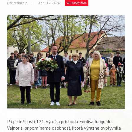
VIDEO
Od:
redakcia
April 17, 2026
Vajnorský život
AUDIO
ARCHÍV VYDANÍ
Pri príležitosti 121. výročia príchodu Ferdiša Jurigu do
Vajnor si pripomíname osobnosť, ktorá výrazne ovplyvnila