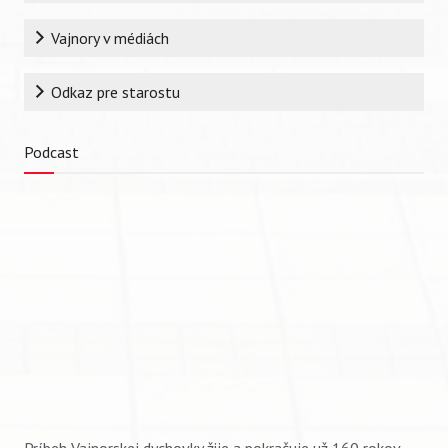
Vajnory v médiách
Odkaz pre starostu
Podcast
Príbeh Vajnorskej dychovky žije a pokračuje už 160 rokov