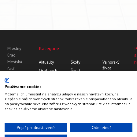
Kategorie
P
Miestny
s
úrad
n
Mestská
Aktuality
Školy
Vajnorský
život
časť
Osobnosti
Šport
Bratislava-
Vajnor
Z histórie
Vajnorský
Vajnory
Rozhovory
ornament
Vajnory v
Používame cookies
Roľnícka
médiách
Môžeme ich umiestniť na analýzu údajov o našich návštevníkoch, na
109
zlepšenie našich webových stránok, zobrazovanie prispôsobeného obsahu a
83107
na poskytovanie skvelého zážitku z webových stránok. Pre viac informácií o
Bratislava
cookies používame otvorené nastavenia.
Prijať prednastavené
Odmietnuť