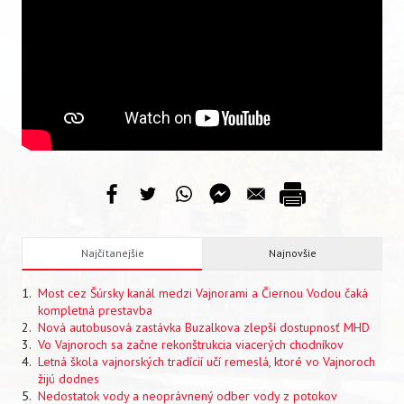
VIDEO
AUDIO
ARCHÍV VYDANÍ
Najčítanejšie
Najnovšie
Most cez Šúrsky kanál medzi Vajnorami a Čiernou Vodou čaká
kompletná prestavba
Nová autobusová zastávka Buzalkova zlepší dostupnosť MHD
Vo Vajnoroch sa začne rekonštrukcia viacerých chodníkov
Letná škola vajnorských tradícií učí remeslá, ktoré vo Vajnoroch
žijú dodnes
Nedostatok vody a neoprávnený odber vody z potokov