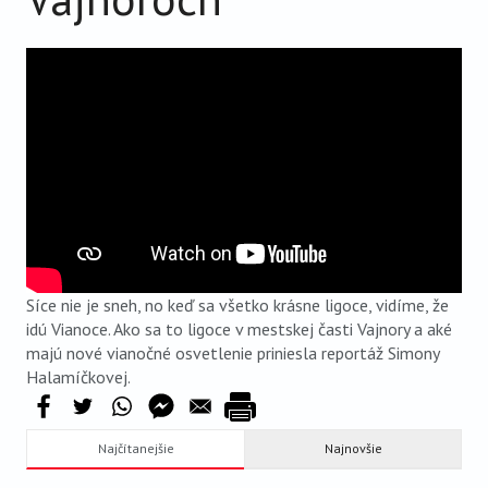
VIDEO
AUDIO
ARCHÍV VYDANÍ
Síce nie je sneh, no keď sa všetko krásne ligoce, vidíme, že
idú Vianoce. Ako sa to ligoce v mestskej časti Vajnory a aké
majú nové vianočné osvetlenie priniesla reportáž Simony
Halamíčkovej.
Najčítanejšie
Najnovšie