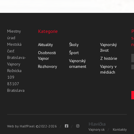
Kategorie
P
Miestny
s
úrad
n
Mestská
Aktuality
Školy
Vajnorský
život
časť
Osobnosti
Šport
Bratislava-
Vajnor
Z histórie
Vajnorský
Vajnory
Rozhovory
ornament
Vajnory v
Roľnícka
médiách
109
83107
Bratislava
Vyhľadávanie
Hlavička
Web by
HalfPixel
©2022-2026
Vajnory.sk
Kontakty