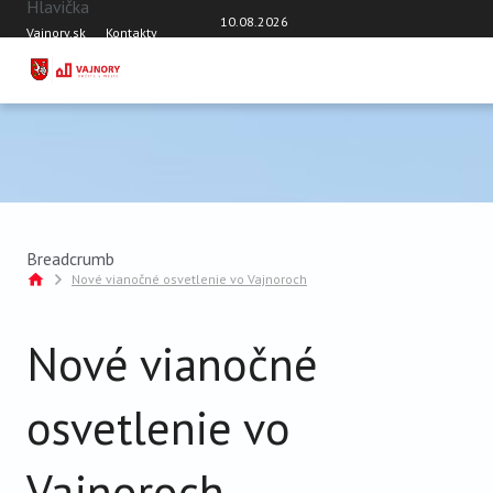
Hlavička
Skočiť na hlavný obsah
10.08.2026
Vajnory.sk
Kontakty
DOMOV
AKTUÁLNE ČÍSLO
TÉMY
AKTUALITY
OSOBNOSTI VAJNOR
Breadcrumb
Nové vianočné osvetlenie vo Vajnoroch
ROZHOVORY
ŠKOLY
Nové vianočné
ŠPORT
VAJNORSKÝ ORNAMENT
osvetlenie vo
VAJNORSKÝ ŽIVOT
Z HISTÓRIE
Vajnoroch