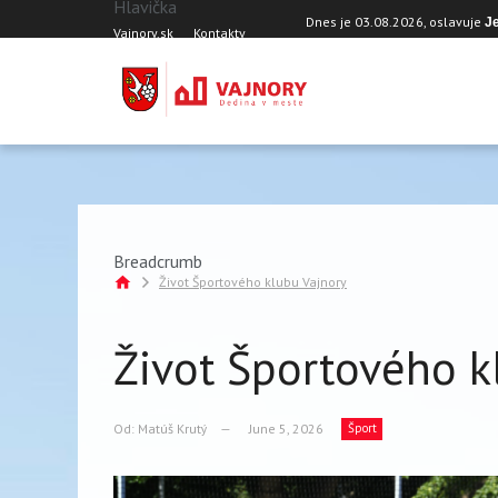
Hlavička
Skočiť na hlavný obsah
Dnes je
03.08.2026
, oslavuje
J
Vajnory.sk
Kontakty
Breadcrumb
Život Športového klubu Vajnory
Život Športového k
Od:
Matúš Krutý
June 5, 2026
Šport