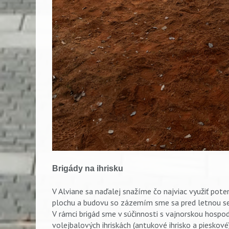
Brigády na ihrisku
V Alviane sa naďalej snažíme čo najviac využiť pote
plochu a budovu so zázemím sme sa pred letnou sez
V rámci brigád sme v súčinnosti s vajnorskou hospod
volejbalových ihriskách (antukové ihrisko a pieskové