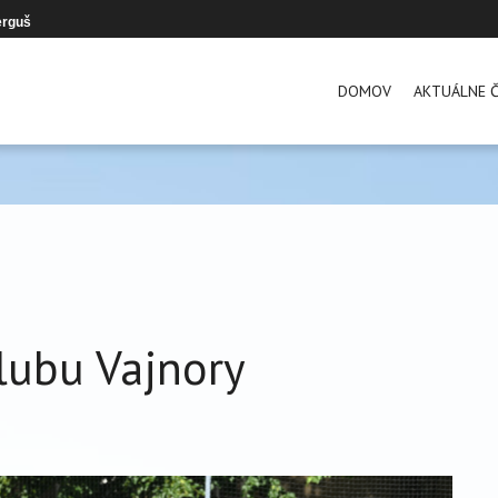
erguš
DOMOV
AKTUÁLNE Č
lubu Vajnory