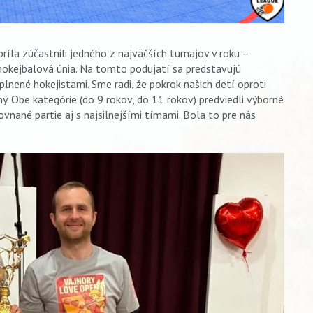
ríla zúčastnili jedného z najväčších turnajov v roku –
 hokejbalová únia. Na tomto podujatí sa predstavujú
plnené hokejistami. Sme radi, že pokrok našich detí oproti
. Obe kategórie (do 9 rokov, do 11 rokov) predviedli výborné
yrovnané partie aj s najsilnejšími tímami. Bola to pre nás