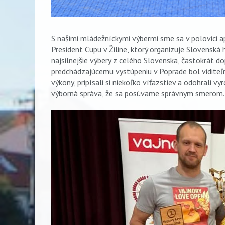
S našimi mládežníckymi výbermi sme sa v polovici ap
President Cupu v Žiline, ktorý organizuje Slovenská
najsilnejšie výbery z celého Slovenska, častokrát do
predchádzajúcemu vystúpeniu v Poprade bol viditeľný
výkony, pripísali si niekoľko víťazstiev a odohrali v
výborná správa, že sa posúvame správnym smerom.