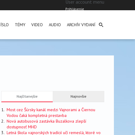
User account menu
Prihlásenie
ÍSLO
TÉMY
VIDEO
AUDIO
ARCHÍV VYDANÍ
Najčítanejšie
Najnovšie
Most cez Šúrsky kanál medzi Vajnorami a Čiernou
Vodou čaká kompletná prestavba
Nová autobusová zastávka Buzalkova zlepší
dostupnosť MHD
Letná škola vajnorských tradícií učí remeslá, ktoré vo