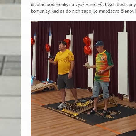
ideálne podmienky na využívanie všetkých dostupných 
komunity, keď sa do nich zapojilo množstvo členov k