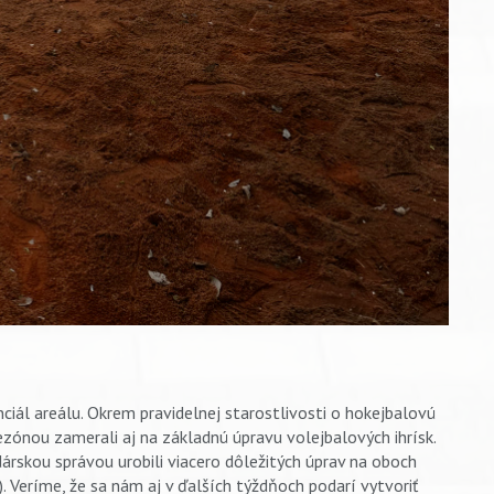
nciál areálu. Okrem pravidelnej starostlivosti o hokejbalovú
ónou zamerali aj na základnú úpravu volejbalových ihrísk.
árskou správou urobili viacero dôležitých úprav na oboch
). Veríme, že sa nám aj v ďalších týždňoch podarí vytvoriť