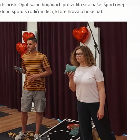
ihrísk. Opäť sa pri brigádach potvrdila sila našej športovej
lubu spolu s rodičmi detí, ktoré hrávajú hokejbal.