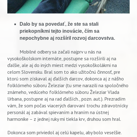
Dalo by sa povedať, že ste sa stali
priekopníkmi tejto inovácie, čím sa
nepochybne aj rozšíril rozvoj darcovstva.
Mobilné odbery sa začali najprv u nás na
vysokoškolskom internáte, postupne sa rozšírili aj na
ďalšie, ale aj do iných miest medzi vysokoškolákmi na
celom Slovensku. Bral som to ako užitočnú činnosť, pre
ktorú som získaval aj ďalších darcov, dokonca aj z nášho
folklórneho súboru Železiar (tu sme narazili na spoločného
známeho, vedúceho folklórneho súboru Železiar Vlada
Urbana, postupne aj na rad ďalších., pozn. aut.). Prezradím
vám, že som počas viacerých darovaní trochu zdravotnícky
personál aj zabával spievaním a hraním na ústnej
harmonike – z jednej ruky mi tiekla krv, druhou som hral.
Dokonca som priviedol aj celú kapelu, aby bolo veselšie.