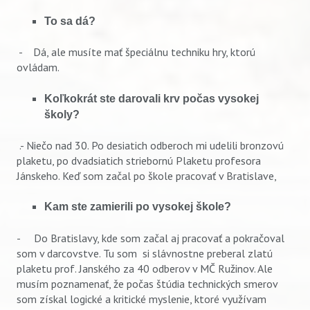
To sa dá?
- Dá, ale musíte mať špeciálnu techniku hry, ktorú
ovládam.
Koľkokrát ste darovali krv počas vysokej
školy?
.- Niečo nad 30. Po desiatich odberoch mi udelili bronzovú
plaketu, po dvadsiatich striebornú Plaketu profesora
Jánskeho. Keď som začal po škole pracovať v Bratislave,
Kam ste zamierili po vysokej škole?
- Do Bratislavy, kde som začal aj pracovať a pokračoval
som v darcovstve. Tu som si slávnostne preberal zlatú
plaketu prof. Janského za 40 odberov v MČ Ružinov. Ale
musím poznamenať, že počas štúdia technických smerov
som získal logické a kritické myslenie, ktoré využívam