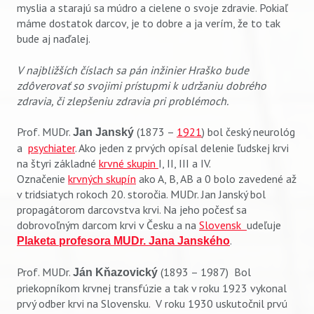
myslia a starajú sa múdro a cielene o svoje zdravie. Pokiaľ
máme dostatok darcov, je to dobre a ja verím, že to tak
bude aj naďalej.
V najbližších číslach sa pán inžinier Hraško bude
zdôverovať so svojimi prístupmi k udržaniu dobrého
zdravia, či zlepšeniu zdravia pri problémoch.
Prof. MUDr.
(1873 –
1921
) bol český neurológ
Jan Janský
a
psychiater
. Ako jeden z prvých opísal delenie ľudskej krvi
na štyri základné
krvné skupin
I, II, III a IV.
Označenie
krvných skupín
ako A, B, AB a 0 bolo zavedené až
v tridsiatych rokoch 20. storočia. MUDr. Jan Janský bol
propagátorom darcovstva krvi. Na jeho počesť sa
dobrovoľným darcom krvi v Česku a na
Slovensk
udeľuje
.
Plaketa profesora MUDr. Jana Janského
Prof. MUDr.
(1893 – 1987) Bol
Ján Kňazovický
priekopníkom krvnej transfúzie a tak v roku 1923 vykonal
prvý odber krvi na Slovensku. V roku 1930 uskutočnil prvú