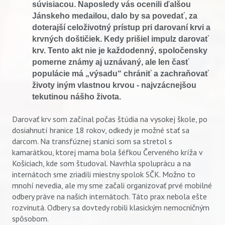
súvisiacou. Naposledy vás ocenili ďalšou
Jánskeho medailou, dalo by sa povedať, za
doterajší celoživotný prístup pri darovaní krvi a
krvných doštičiek. Kedy prišiel impulz darovať
krv. Tento akt nie je každodenný, spoločensky
pomerne známy aj uznávaný, ale len časť
populácie má „výsadu“ chrániť a zachraňovať
životy iným vlastnou krvou - najvzácnejšou
tekutinou nášho života.
Darovať krv som začínal počas štúdia na vysokej škole, po
dosiahnutí hranice 18 rokov, odkedy je možné stať sa
darcom. Na transfúznej stanici som sa stretol s
kamarátkou, ktorej mama bola šéfkou Červeného kríža v
Košiciach, kde som študoval. Navrhla spoluprácu a na
internátoch sme zriadili miestny spolok SČK. Možno to
mnohí nevedia, ale my sme začali organizovať prvé mobilné
odbery práve na našich internátoch. Táto prax nebola ešte
rozvinutá. Odbery sa dovtedy robili klasickým nemocničným
spôsobom.