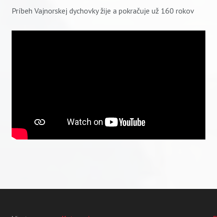
Príbeh Vajnorskej dychovky žije a pokračuje už 160 rokov