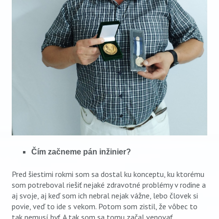
Čím začneme pán inžinier?
Pred šiestimi rokmi som sa dostal ku konceptu, ku ktorému
som potreboval riešiť nejaké zdravotné problémy v rodine a
aj svoje, aj keď som ich nebral nejak vážne, lebo človek si
povie, veď to ide s vekom. Potom som zistil, že vôbec to
tak nemusí byť. A tak som sa tomu začal venovať