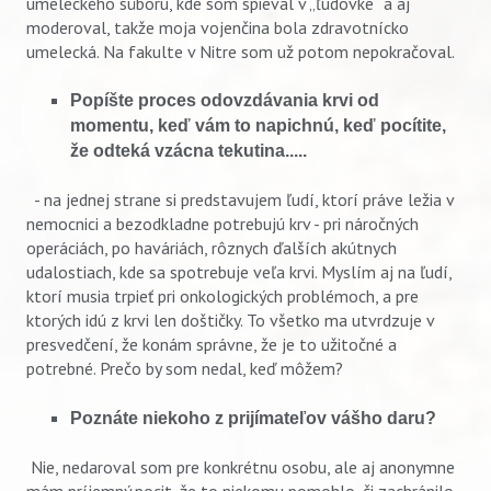
umeleckého súboru, kde som spieval v „ľudovke“ a aj
moderoval, takže moja vojenčina bola zdravotnícko
umelecká. Na fakulte v Nitre som už potom nepokračoval.
Popíšte proces odovzdávania krvi od
momentu, keď vám to napichnú, keď pocítite,
že odteká vzácna tekutina.....
- na jednej strane si predstavujem ľudí, ktorí práve ležia v
nemocnici a bezodkladne potrebujú krv - pri náročných
operáciách, po haváriách, rôznych ďalších akútnych
udalostiach, kde sa spotrebuje veľa krvi. Myslím aj na ľudí,
ktorí musia trpieť pri onkologických problémoch, a pre
ktorých idú z krvi len doštičky. To všetko ma utvrdzuje v
presvedčení, že konám správne, že je to užitočné a
potrebné. Prečo by som nedal, keď môžem?
Poznáte niekoho z prijímateľov vášho daru?
Nie, nedaroval som pre konkrétnu osobu, ale aj anonymne