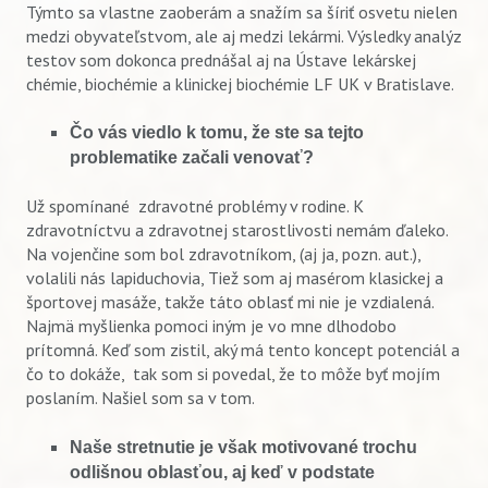
Týmto sa vlastne zaoberám a snažím sa šíriť osvetu nielen
medzi obyvateľstvom, ale aj medzi lekármi. Výsledky analýz
testov som dokonca prednášal aj na Ústave lekárskej
chémie, biochémie a klinickej biochémie LF UK v Bratislave.
Čo vás viedlo k tomu, že ste sa tejto
problematike začali venovať?
Už spomínané zdravotné problémy v rodine. K
zdravotníctvu a zdravotnej starostlivosti nemám ďaleko.
Na vojenčine som bol zdravotníkom, (aj ja, pozn. aut.),
volalili nás lapiduchovia, Tiež som aj masérom klasickej a
športovej masáže, takže táto oblasť mi nie je vzdialená.
Najmä myšlienka pomoci iným je vo mne dlhodobo
prítomná. Keď som zistil, aký má tento koncept potenciál a
čo to dokáže, tak som si povedal, že to môže byť mojím
poslaním. Našiel som sa v tom.
Naše stretnutie je však motivované trochu
odlišnou oblasťou, aj keď v podstate