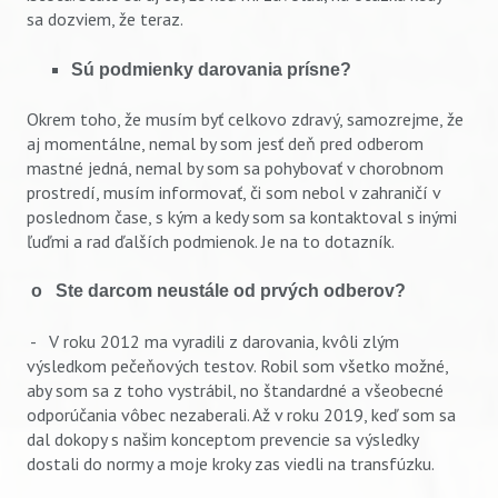
sa dozviem, že teraz.
Sú podmienky darovania prísne?
Okrem toho, že musím byť celkovo zdravý, samozrejme, že
aj momentálne, nemal by som jesť deň pred odberom
mastné jedná, nemal by som sa pohybovať v chorobnom
prostredí, musím informovať, či som nebol v zahraničí v
poslednom čase, s kým a kedy som sa kontaktoval s inými
ľuďmi a rad ďalších podmienok. Je na to dotazník.
o Ste darcom neustále od prvých odberov?
- V roku 2012 ma vyradili z darovania, kvôli zlým
výsledkom pečeňových testov. Robil som všetko možné,
aby som sa z toho vystrábil, no štandardné a všeobecné
odporúčania vôbec nezaberali. Až v roku 2019, keď som sa
dal dokopy s našim konceptom prevencie sa výsledky
dostali do normy a moje kroky zas viedli na transfúzku.