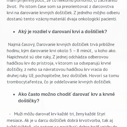
mám príjemný pocit, že to niekomu pomohlo, či zachránilo
život. Po istom čase som sa preorientoval z darcovstva
krvi na darovanie krvných doštičiek. Z jedného môjho odberu
dostanú tento vzácny materiál dvaja onkologickí pacienti.
Aký je rozdiel v darovaní krvi a doštičiek?
Najmä časový, Darovanie krvných doštičiek trvá približne
hodinu, kým darovanie krvi okolo 5 – 8 minút, u koho ako.
Napichnuté sú obe ruky, Z jednej odchádza odberovou
hadičkou krv do prístroja, v ktorom sa odseparujú krvné
doštičky, z neho sa návratovou hadičkou krv vracia do
druhej ruky. Už, pochopiteľne, bez doštičiek. Hovorí sa tomu
trombocytaferéza, čo je oddeľovanie krvných doštičiek.
Ako často možno chodiť darovať krv a krvné
doštičky?
-
Muži môžu darovať krv každé tri, ženy každé štyri
mesiace
Ak je u darcu doštičiek dobrá krvotvorba, tak aj
.
každý týždeň, ale potom sa nestíhajú dobre hojiť vpichy do