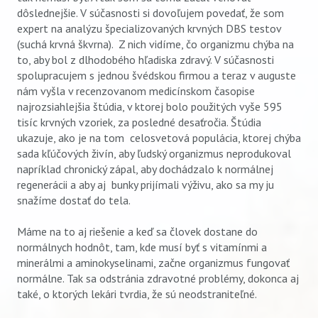
dôslednejšie. V súčasnosti si dovoľujem povedať, že som
expert na analýzu špecializovaných krvných DBS testov
(suchá krvná škvrna). Z nich vidíme, čo organizmu chýba na
to, aby bol z dlhodobého hľadiska zdravý. V súčasnosti
spolupracujem s jednou švédskou firmou a teraz v auguste
nám vyšla v recenzovanom medicínskom časopise
najrozsiahlejšia štúdia, v ktorej bolo použitých vyše 595
tisíc krvných vzoriek, za posledné desaťročia. Štúdia
ukazuje, ako je na tom celosvetová populácia, ktorej chýba
sada kľúčových živín, aby ľudský organizmus neprodukoval
napríklad chronický zápal, aby dochádzalo k normálnej
regenerácii a aby aj bunky prijímali výživu, ako sa my ju
snažíme dostať do tela.
Máme na to aj riešenie a keď sa človek dostane do
normálnych hodnôt, tam, kde musí byť s vitamínmi a
minerálmi a aminokyselinami, začne organizmus fungovať
normálne. Tak sa odstránia zdravotné problémy, dokonca aj
také, o ktorých lekári tvrdia, že sú neodstraniteľné.