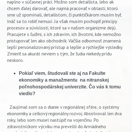
naplno v súčasnej práci. Možno som detailista, lebo ak
chcem ďalej darovať, ale najmä pracovať v oblasti, ktorú
sme už spomínali, detailistom, či punktičkárom musím byť.
Ináč sa to robiť nemusí. Ja však musím pochopiť princípy
procesov a súvislosti, ktoré sa v našom organizme dejú.
Pracujete s ľuďmi, s ich zdravím, ich životmi, kde nemožno
pristupovať len ako obchodník. Väčšia odbornosť znamená
lepší personalizovaný prístup a lepšie a rýchlejšie výsledky.
Zmieriť sa akurát neviem s tým, že ľudia niekedy prídu
neskoro.
Pokiaľ viem, študovali ste aj na Fakulte
ekonomiky a manažmentu na nitranskej
poľnohospodárskej univerzite. Čo vás k tomu
viedlo?
Zaujímal som sa o dianie v regionálnej sfére, o systémy
ekonomiky a celkový regionálny rozvoj. Absolvoval len dva
Vyhľadávanie
roky, lebo som musel nastúpiť na vojenčinu. Po
zdravotníckom výcviku ma prevelili do Armádneho