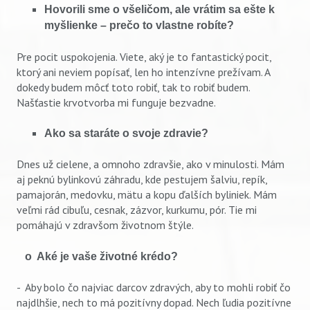
Hovorili sme o všeličom, ale vrátim sa ešte k
myšlienke – prečo to vlastne robíte?
Pre pocit uspokojenia. Viete, aký je to fantastický pocit,
ktorý ani neviem popísať, len ho intenzívne prežívam. A
dokedy budem môcť toto robiť, tak to robiť budem.
Našťastie krvotvorba mi funguje bezvadne.
Ako sa staráte o svoje zdravie?
Dnes už cielene, a omnoho zdravšie, ako v minulosti. Mám
aj peknú bylinkovú záhradu, kde pestujem šalviu, repík,
pamajorán, medovku, mätu a kopu ďalších byliniek. Mám
veľmi rád cibuľu, cesnak, zázvor, kurkumu, pór. Tie mi
pomáhajú v zdravšom životnom štýle.
o Aké je vaše životné krédo?
- Aby bolo čo najviac darcov zdravých, aby to mohli robiť čo
najdlhšie, nech to má pozitívny dopad. Nech ľudia pozitívne