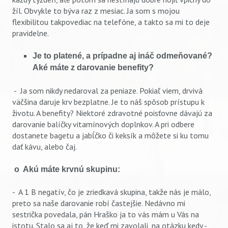
žíl. Obvykle to býva raz z mesiac. Ja som s mojou
flexibilitou takpovediac na telefóne, a takto sa mi to deje
pravidelne.
Je to platené, a prípadne aj ináč odmeňované?
Aké máte z darovanie benefity?
- Ja som nikdy nedaroval za peniaze. Pokiaľ viem, drvivá
väčšina daruje krv bezplatne. Je to náš spôsob prístupu k
životu. A benefity? Niektoré zdravotné poisťovne dávajú za
darovanie balíčky vitamínových doplnkov. A pri odbere
dostanete bagetu a jabĺčko či keksík a môžete si ku tomu
dať kávu, alebo čaj.
o Akú máte krvnú skupinu:
- A 1 B negatív, čo je zriedkavá skupina, takže nás je málo,
preto sa naše darovanie robí častejšie. Nedávno mi
sestrička povedala, pán Hraško ja to vás mám u Vás na
istotu. Stalo sa aj to, že keď mi zavolali, na otázku kedy -