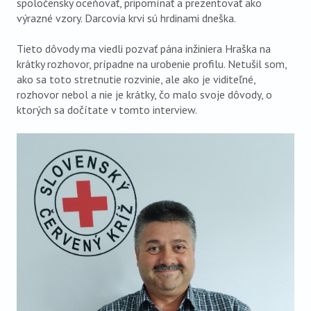
spoločensky oceňovať, pripomínať a prezentovať ako
výrazné vzory. Darcovia krvi sú hrdinami dneška.
Tieto dôvody ma viedli pozvať pána inžiniera Hraška na
krátky rozhovor, prípadne na urobenie profilu. Netušil som,
ako sa toto stretnutie rozvinie, ale ako je viditeľné,
rozhovor nebol a nie je krátky, čo malo svoje dôvody, o
ktorých sa dočítate v tomto interview.