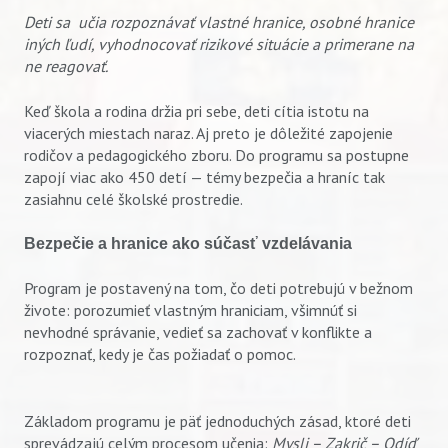
Deti sa učia rozpoznávať vlastné hranice, osobné hranice
iných ľudí, vyhodnocovať rizikové situácie a primerane na
ne reagovať.
Keď škola a rodina držia pri sebe, deti cítia istotu na
viacerých miestach naraz. Aj preto je dôležité zapojenie
rodičov a pedagogického zboru. Do programu sa postupne
zapojí viac ako 450 detí — témy bezpečia a hraníc tak
zasiahnu celé školské prostredie.
Bezpečie a hranice ako súčasť vzdelávania
Program je postavený na tom, čo deti potrebujú v bežnom
živote: porozumieť vlastným hraniciam, všimnúť si
nevhodné správanie, vedieť sa zachovať v konflikte a
rozpoznať, kedy je čas požiadať o pomoc.
Základom programu je päť jednoduchých zásad, ktoré deti
sprevádzajú celým procesom učenia:
Mysli – Zakrič – Odíď