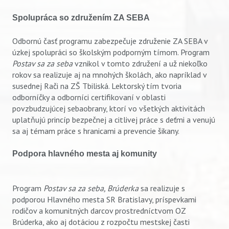
Spolupráca so združením ZA SEBA
Odbornú časť programu zabezpečuje združenie ZA SEBA v
úzkej spolupráci so školským podporným tímom. Program
Postav sa za seba
vznikol v tomto združení a už niekoľko
rokov sa realizuje aj na mnohých školách, ako napríklad v
susednej Rači na ZŠ Tbiliská. Lektorský tím tvoria
odborníčky a odborníci certifikovaní v oblasti
povzbudzujúcej sebaobrany, ktorí vo všetkých aktivitách
uplatňujú princíp bezpečnej a citlivej práce s deťmi a venujú
sa aj témam práce s hranicami a prevencie šikany.
Podpora hlavného mesta aj komunity
Program
Postav sa za seba, Brúderka
sa realizuje s
Vyhľadávanie
podporou Hlavného mesta SR Bratislavy, príspevkami
rodičov a komunitných darcov prostredníctvom OZ
Brúderka, ako aj dotáciou z rozpočtu mestskej časti