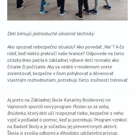
Deti trénujú jednoduché obranné techniky
Ako spoznať nebezpečnú situáciu? Ako povedať „Nie“? A čo
robiť, keď niekto prekročí naše hranice? Odpovede na tieto
otázky dnes patria k základnej výbave detí rovnako ako
čítanie či počítanie. Aby sa vedeli v modernom svete
zorientovať, bezpečne v ňom pohybovať a dôverovať
vlastným rozhodnutiam, potrebujú tieto zručnosti trénovať
.
Aj preto na Základnej škole Kataríny Brúderovej vo
Vajnoroch spustili nový program
Postav sa za seba,
Brúderka
, ktorý deti učí rozpoznať riziko, bezpečne z neho
vyjsť a požiadať o pomoc, keď ju potrebujú. Program vznikol
na žiadosť školy a je súčasťou jej preventívnych aktivít.
Škola si zvolila odborný a dlhodobo udržateľný prístup,