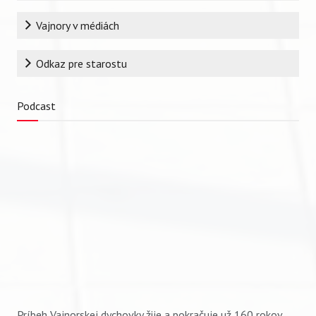
Vajnory v médiách
Odkaz pre starostu
Podcast
Príbeh Vajnorskej dychovky žije a pokračuje už 160 rokov