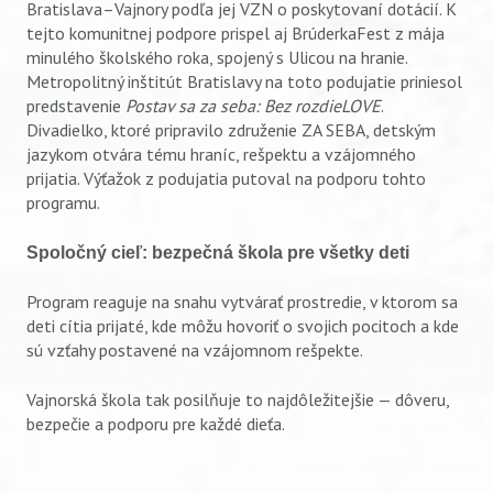
Bratislava–Vajnory podľa jej VZN o poskytovaní dotácií. K
tejto komunitnej podpore prispel aj BrúderkaFest z mája
minulého školského roka, spojený s Ulicou na hranie.
Metropolitný inštitút Bratislavy na toto podujatie priniesol
predstavenie
Postav sa za seba: Bez rozdieLOVE
.
Divadielko, ktoré pripravilo združenie ZA SEBA, detským
jazykom otvára tému hraníc, rešpektu a vzájomného
prijatia. Výťažok z podujatia putoval na podporu tohto
programu.
Spoločný cieľ: bezpečná škola pre všetky deti
Program reaguje na snahu vytvárať prostredie, v ktorom sa
deti cítia prijaté, kde môžu hovoriť o svojich pocitoch a kde
sú vzťahy postavené na vzájomnom rešpekte.
Vajnorská škola tak posilňuje to najdôležitejšie — dôveru,
bezpečie a podporu pre každé dieťa.