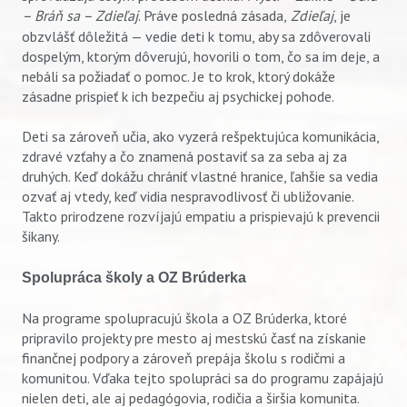
– Bráň sa – Zdieľaj
. Práve posledná zásada,
Zdieľaj
, je
obzvlášť dôležitá — vedie deti k tomu, aby sa zdôverovali
dospelým, ktorým dôverujú, hovorili o tom, čo sa im deje, a
nebáli sa požiadať o pomoc. Je to krok, ktorý dokáže
zásadne prispieť k ich bezpečiu aj psychickej pohode.
Deti sa zároveň učia, ako vyzerá rešpektujúca komunikácia,
zdravé vzťahy a čo znamená postaviť sa za seba aj za
druhých. Keď dokážu chrániť vlastné hranice, ľahšie sa vedia
ozvať aj vtedy, keď vidia nespravodlivosť či ubližovanie.
Takto prirodzene rozvíjajú empatiu a prispievajú k prevencii
šikany.
Spolupráca školy a OZ Brúderka
Na programe spolupracujú škola a OZ Brúderka, ktoré
pripravilo projekty pre mesto aj mestskú časť na získanie
finančnej podpory a zároveň prepája školu s rodičmi a
komunitou. Vďaka tejto spolupráci sa do programu zapájajú
nielen deti, ale aj pedagógovia, rodičia a širšia komunita.