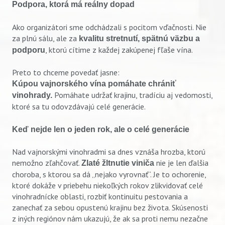
Podpora, ktorá má reálny dopad
Ako organizátori sme odchádzali s pocitom vďačnosti. Nie
za plnú sálu, ale za
kvalitu stretnutí, spätnú väzbu a
, ktorú cítime z každej zakúpenej fľaše vína.
podporu
Preto to chceme povedať jasne:
Kúpou vajnorského vína pomáhate chrániť
Pomáhate udržať krajinu, tradíciu aj vedomosti,
vinohrady.
ktoré sa tu odovzdávajú celé generácie.
Keď nejde len o jeden rok, ale o celé generácie
Vyhľadávanie
Nad vajnorskými vinohradmi sa dnes vznáša hrozba, ktorú
nemožno zľahčovať.
nie je len ďalšia
Zlaté žltnutie viniča
choroba, s ktorou sa dá „nejako vyrovnať“. Je to ochorenie,
ktoré dokáže v priebehu niekoľkých rokov zlikvidovať celé
vinohradnícke oblasti, rozbiť kontinuitu pestovania a
zanechať za sebou opustenú krajinu bez života. Skúsenosti
z iných regiónov nám ukazujú, že ak sa proti nemu nezačne