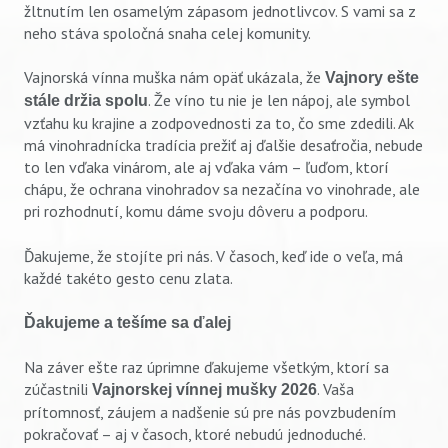
žltnutím len osamelým zápasom jednotlivcov. S vami sa z
neho stáva spoločná snaha celej komunity.
Vajnorská vínna muška nám opäť ukázala, že
Vajnory ešte
. Že víno tu nie je len nápoj, ale symbol
stále držia spolu
vzťahu ku krajine a zodpovednosti za to, čo sme zdedili. Ak
má vinohradnícka tradícia prežiť aj ďalšie desaťročia, nebude
to len vďaka vinárom, ale aj vďaka vám – ľuďom, ktorí
chápu, že ochrana vinohradov sa nezačína vo vinohrade, ale
pri rozhodnutí, komu dáme svoju dôveru a podporu.
Ďakujeme, že stojíte pri nás. V časoch, keď ide o veľa, má
každé takéto gesto cenu zlata.
Ďakujeme a tešíme sa ďalej
Na záver ešte raz úprimne ďakujeme všetkým, ktorí sa
zúčastnili
. Vaša
Vajnorskej vínnej mušky 2026
prítomnosť, záujem a nadšenie sú pre nás povzbudením
pokračovať – aj v časoch, ktoré nebudú jednoduché.