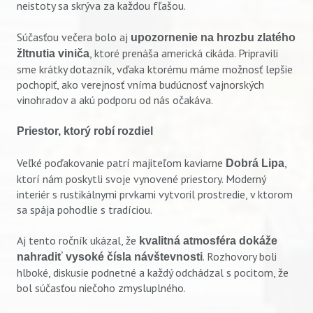
neistoty sa skrýva za každou fľašou.
Súčasťou večera bolo aj
upozornenie na hrozbu zlatého
, ktoré prenáša americká cikáda. Pripravili
žltnutia viniča
sme krátky dotazník, vďaka ktorému máme možnosť lepšie
pochopiť, ako verejnosť vníma budúcnosť vajnorských
vinohradov a akú podporu od nás očakáva.
Priestor, ktorý robí rozdiel
Veľké poďakovanie patrí majiteľom kaviarne
,
Dobrá Lipa
ktorí nám poskytli svoje vynovené priestory. Moderný
interiér s rustikálnymi prvkami vytvoril prostredie, v ktorom
sa spája pohodlie s tradíciou.
Aj tento ročník ukázal, že
kvalitná atmosféra dokáže
. Rozhovory boli
nahradiť vysoké čísla návštevnosti
hlboké, diskusie podnetné a každý odchádzal s pocitom, že
bol súčasťou niečoho zmysluplného.