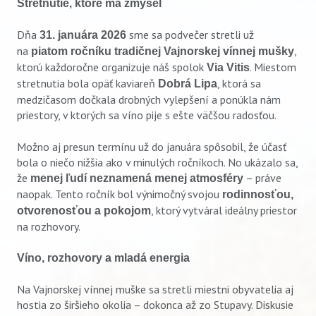
Stretnutie, ktoré má zmysel
Dňa
sme sa podvečer stretli už
31. januára 2026
na
,
piatom ročníku tradičnej Vajnorskej vínnej mušky
ktorú každoročne organizuje náš spolok
. Miestom
Via Vitis
stretnutia bola opäť kaviareň
, ktorá sa
Dobrá Lipa
medzičasom dočkala drobných vylepšení a ponúkla nám
priestory, v ktorých sa víno pije s ešte väčšou radosťou.
Možno aj presun termínu už do januára spôsobil, že účasť
bola o niečo nižšia ako v minulých ročníkoch. No ukázalo sa,
že
– práve
menej ľudí neznamená menej atmosféry
naopak. Tento ročník bol výnimočný svojou
rodinnosťou,
, ktorý vytváral ideálny priestor
otvorenosťou a pokojom
na rozhovory.
Víno, rozhovory a mladá energia
Na Vajnorskej vínnej muške sa stretli miestni obyvatelia aj
hostia zo širšieho okolia – dokonca až zo Stupavy. Diskusie