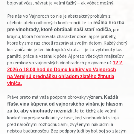
bojovať včas, návrat je veľmi ťažký – ak vôbec možný.
Pre nás vo Vajnoroch to nie je abstraktný problém z
učebníc alebo odborných konferencií. Je to
reálna hrozba
, pre
pre vinohrady, ktoré obrábali naši starí rodičia
krajinu, ktorá formovala charakter obce, aj pre príbehy,
ktoré by sme raz chceli rozprávať svojim deťom. Každý chorý
ker viniča nie je len biologická strata – je to vytrhnutý kus
pamäti, práce a vzťahu k pôde. Aj preto všetkých majiteľov
pozemkov vo vajnorských vinohradoch pozývame už
12.2.
2026 o 18.00 hod do Domu kultúry vo Vajnoroch
na Verejnú prednášku ohľadom zlatého žltnutia
viniča.
Práve preto má vaša podpora obrovský význam.
Každá
fľaša vína kúpená od vajnorského vinára je hlasom
Je to tichý, ale veľmi
za to, aby vinohrady nezmizli.
konkrétny prejav solidarity v čase, keď vinohradníci stoja
pred náročnými rozhodnutiami, zvýšenými nákladmi a
neistou budúcnosťou. Bez podpory ľudí by bol boj so zlatým