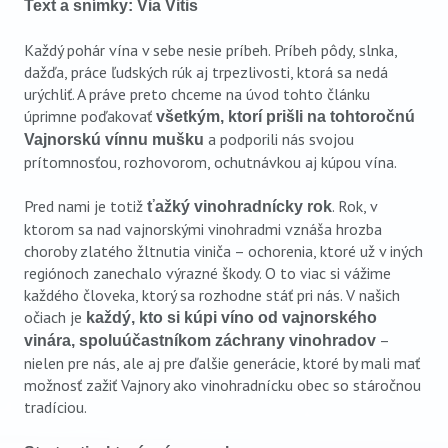
Text a snímky: Via Vitis
Každý pohár vína v sebe nesie príbeh. Príbeh pôdy, slnka,
dažďa, práce ľudských rúk aj trpezlivosti, ktorá sa nedá
urýchliť. A práve preto chceme na úvod tohto článku
úprimne poďakovať
všetkým, ktorí prišli na tohtoročnú
a podporili nás svojou
Vajnorskú vínnu mušku
prítomnosťou, rozhovorom, ochutnávkou aj kúpou vína.
Pred nami je totiž
. Rok, v
ťažký vinohradnícky rok
ktorom sa nad vajnorskými vinohradmi vznáša hrozba
choroby zlatého žltnutia viniča – ochorenia, ktoré už v iných
regiónoch zanechalo výrazné škody. O to viac si vážime
každého človeka, ktorý sa rozhodne stáť pri nás. V našich
očiach je
každý, kto si kúpi víno od vajnorského
–
vinára, spoluúčastníkom záchrany vinohradov
nielen pre nás, ale aj pre ďalšie generácie, ktoré by mali mať
možnosť zažiť Vajnory ako vinohradnícku obec so stáročnou
tradíciou.