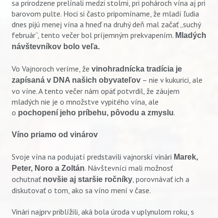
sa prirodzene prelínali medzi stolmi, pri pohároch vína aj pri
barovom pulte. Hoci si často pripomíname, že mladí ľudia
dnes pijú menej vína a hneď na druhý deň mal začať „suchý
február“, tento večer bol príjemným prekvapením.
Mladých
návštevníkov bolo veľa.
Vo Vajnoroch veríme, že
vinohradnícka tradícia je
– nie v kukurici, ale
zapísaná v DNA našich obyvateľov
vo víne. A tento večer nám opäť potvrdil, že záujem
mladých nie je o množstve vypitého vína, ale
o
.
pochopení jeho príbehu, pôvodu a zmyslu
Víno priamo od vinárov
Svoje vína na podujatí predstavili vajnorskí vinári
Marek,
. Návštevníci mali možnosť
Peter, Noro a Zoltán
ochutnať
, porovnávať ich a
novšie aj staršie ročníky
diskutovať o tom, ako sa víno mení v čase.
Vinári najprv priblížili, aká bola úroda v uplynulom roku, s