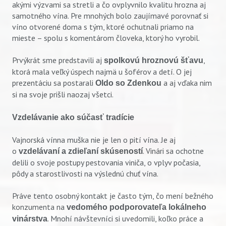
akými výzvami sa stretli a čo ovplyvnilo kvalitu hrozna aj
samotného vína. Pre mnohých bolo zaujímavé porovnať si
víno otvorené doma s tým, ktoré ochutnali priamo na
mieste – spolu s komentárom človeka, ktorý ho vyrobil.
Prvýkrát sme predstavili aj
,
spolkovú hroznovú šťavu
ktorá mala veľký úspech najmä u šoférov a detí. O jej
prezentáciu sa postarali
a aj vďaka nim
Oldo so Zdenkou
si na svoje prišli naozaj všetci.
Vzdelávanie ako súčasť tradície
Vajnorská vínna muška nie je len o pití vína. Je aj
o
. Vinári sa ochotne
vzdelávaní a zdieľaní skúseností
delili o svoje postupy pestovania viniča, o vplyv počasia,
pôdy a starostlivosti na výslednú chuť vína.
Práve tento osobný kontakt je často tým, čo mení bežného
konzumenta na
vedomého podporovateľa lokálneho
. Mnohí návštevníci si uvedomili, koľko práce a
vinárstva