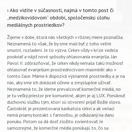
› Ako vidíte v súčasnosti, najmä v tomto post či
„medzikovidovom“ období, spoločenskú úlohu
mediálnych prostriedkov?
Žijeme v dobe, ktorá nás všetkých v rôznej miere poznačila.
Neznamená to však, že by sme mali byť z toho veľmi
smutní, rozladení. Je to výzva. Cirkev vždy v kríze vedela
pookriať a nájsť nové spôsoby ohlasovania evanjelia. Ján
Pavol II. zdôrazňoval, že cirkev nikdy nemala takú možnosť
ohlasovať evanjelium prostredníctvom masmédií ako v
tomto čase. Máme k dispozícii významné prostriedky a je na
nás, aby sme ich dokázali účinne a zmysluplne užívať.
Neznamená to, že ideme prevalcovať komerčné médiá, no
Vyhľadávanie
je tu veľký priestor pre komunitné, akým je aj LUX. Ponúknuť
duchovnú službu tým, ktorí sú otvorení prijať Božie slovo.
Častokrát je prezentovaná karikatúra cirkvi a ak veriaci
nemá priamy kontakt s farnosťou, je odkázaný na danú
ponuku. Potom sa dá dosť zložito zorientovať. Je
samozrejmé, že komerčné médiá ponúkajú to, čo sa