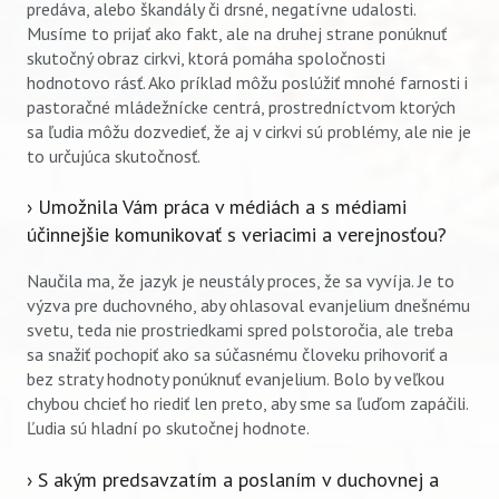
predáva, alebo škandály či drsné, negatívne udalosti.
Musíme to prijať ako fakt, ale na druhej strane ponúknuť
skutočný obraz cirkvi, ktorá pomáha spoločnosti
hodnotovo rásť. Ako príklad môžu poslúžiť mnohé farnosti i
pastoračné mládežnícke centrá, prostredníctvom ktorých
sa ľudia môžu dozvedieť, že aj v cirkvi sú problémy, ale nie je
to určujúca skutočnosť.
› Umožnila Vám práca v médiách a s médiami
účinnejšie komunikovať s veriacimi a verejnosťou?
Naučila ma, že jazyk je neustály proces, že sa vyvíja. Je to
výzva pre duchovného, aby ohlasoval evanjelium dnešnému
svetu, teda nie prostriedkami spred polstoročia, ale treba
sa snažiť pochopiť ako sa súčasnému človeku prihovoriť a
bez straty hodnoty ponúknuť evanjelium. Bolo by veľkou
chybou chcieť ho riediť len preto, aby sme sa ľuďom zapáčili.
Ľudia sú hladní po skutočnej hodnote.
› S akým predsavzatím a poslaním v duchovnej a