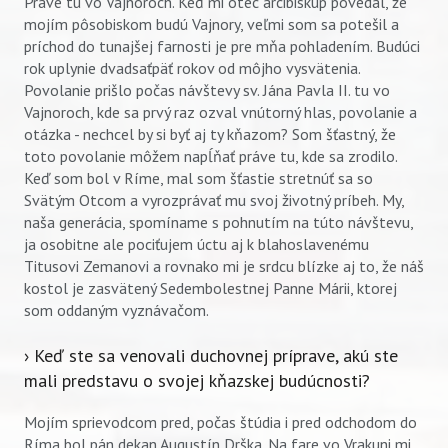
Práve tu vo Vajnoroch. Keď mi otec arcibiskup povedal, že
mojím pôsobiskom budú Vajnory, veľmi som sa potešil a
príchod do tunajšej farnosti je pre mňa pohladením. Budúci
rok uplynie dvadsaťpäť rokov od môjho vysvätenia.
Povolanie prišlo počas návštevy sv. Jána Pavla II. tu vo
Vajnoroch, kde sa prvý raz ozval vnútorný hlas, povolanie a
otázka - nechcel by si byť aj ty kňazom? Som šťastný, že
toto povolanie môžem napĺňať práve tu, kde sa zrodilo.
Keď som bol v Ríme, mal som šťastie stretnúť sa so
Svätým Otcom a vyrozprávať mu svoj životný príbeh. My,
naša generácia, spomíname s pohnutím na túto návštevu,
ja osobitne ale pociťujem úctu aj k blahoslavenému
Titusovi Zemanovi a rovnako mi je srdcu blízke aj to, že náš
kostol je zasvätený Sedembolestnej Panne Márii, ktorej
som oddaným vyznávačom.
› Keď ste sa venovali duchovnej príprave, akú ste
mali predstavu o svojej kňazskej budúcnosti?
Mojím sprievodcom pred, počas štúdia i pred odchodom do
Ríma bol pán dekan Augustín Drška. Na fare vo Vrakuni mi