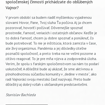
spoločenskej činnosti prichádzate do obľúbených
Vajnor?
V prvom období sa budem riadiť myšlienkou vyjadrenou
slovami Hovor, Pane, Tvoj sluha Ťa počúva. Aj ja chcem
pozorovať, hovoriť i počúvať. Dôvernejšie spoznať
prostredie, farnosť, veriacich i ostatných občanov. Keďže je
to dobrá farnosť, chcem ju dobre spoznať a ponúknuť, čo
bude potrebovať. To nie je inštitúcia, ktorá zamrzla v čase,
ale živý organizmus. Pandémia a jej dôsledky citeľne
poznačili spoločnosť, a preto treba na ne veľmi pozorne a
citlivo reagovať. To je pre mňa výzva a zodpovedná úloha.
Verím, že spolu s farským spoločenstvom sa nám to podarí
uskutočniť. A dôležité bude aj ukázať, že sme aktívnou a
plnohodnotnou súčasťou komunity v „dedine v meste“, ako
radi Vajnoráci svoju mestskú časť nazývajú. Preto bude
dôležitý aj dobrý vzťah s občianskymi predstaviteľmi.
Stanislav Bachleda