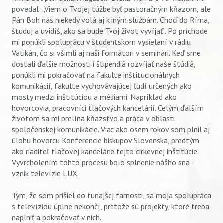
povedal: „Viem o Tvojej túžbe byť pastoračným kňazom, ale
Pán Boh nás niekedy volá aj k iným službám. Choď do Ríma,
študuj a uvidíš, ako sa bude Tvoj život vyvíjať“. Po príchode
mi ponúkli spoluprácu v študentskom vysielaní v rádiu
Vatikán, čo si všimli aj naši formátori v seminári. Keď sme
dostali ďalšie možnosti i štipendiá rozvíjať naše štúdiá,
ponúkli mi pokračovať na fakulte inštitucionálnych
komunikácií, fakulte vychovávajúcej ľudí určených ako
mosty medzi inštitúciou a médiami. Napríklad ako
hovorcovia, pracovníci tlačových kancelárií. Celým ďalším
životom sa mi prelína kňazstvo a práca v oblasti
spoločenskej komunikácie. Viac ako osem rokov som plnil aj
úlohu hovorcu Konferencie biskupov Slovenska, predtým
ako riaditeľ tlačovej kancelárie tejto cirkevnej inštitúcie.
Vyvrcholením tohto procesu bolo splnenie nášho sna -
vznik televízie LUX.
Tým, že som prišiel do tunajšej farnosti, sa moja spolupráca
s televíziou úplne nekončí, pretože sú projekty, ktoré treba
naplniť a pokračovať v nich.