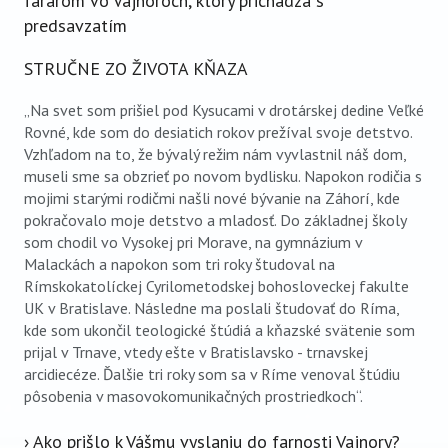
farárom vo Vajnoroch, ktorý prichádza s
predsavzatím
STRUČNE ZO ŽIVOTA KŇAZA
„Na svet som prišiel pod Kysucami v drotárskej dedine Veľké
Rovné, kde som do desiatich rokov prežíval svoje detstvo.
Vzhľadom na to, že bývalý režim nám vyvlastnil náš dom,
museli sme sa obzrieť po novom bydlisku. Napokon rodičia s
mojimi starými rodičmi našli nové bývanie na Záhorí, kde
pokračovalo moje detstvo a mladosť. Do základnej školy
som chodil vo Vysokej pri Morave, na gymnázium v
Malackách a napokon som tri roky študoval na
Rímskokatolíckej Cyrilometodskej bohosloveckej fakulte
UK v Bratislave. Následne ma poslali študovať do Ríma,
kde som ukončil teologické štúdiá a kňazské svätenie som
prijal v Trnave, vtedy ešte v Bratislavsko - trnavskej
arcidiecéze. Ďalšie tri roky som sa v Ríme venoval štúdiu
pôsobenia v masovokomunikačných prostriedkoch“.
› Ako prišlo k Vášmu vyslaniu do farnosti Vajnory?