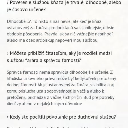
› Poverenie službou kňaza je trvalé, dlhodobé, alebo
je časovo určené?
Dlhodobé...?. To nikto z nás nevie, ale keď je kňaz
ustanovený za farára, predpokladá sa stabilnejšie, dlhšie
obdobie pôsobenia. Pravda, ak sa nič vážnejšie neprihodí
alebo ma otec arcibiskup nepoverí inou službou.
› Môžete priblížiť čitateľom, aký je rozdiel medzi
službou farára a správcu farnosti?
Správca farnosti nemá spravidla dlhodobejšie určenie. Z
hľadiska cirkevného práva môže byť kedykoľvek preložený
do inej farnosti. Ak je ustanovený za farára, stabilita a aj
tomu prisluchajúca zodpovednosť je väčšia alebo k
preloženiu prichádza z vážnejších príčin. Buď pre potreby
diecézy alebo z nejakých iných dôvodov.
› Kedy ste pocítili povolanie pre duchovnú službu?