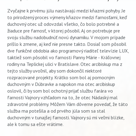
Zvyčajne k prvému júlu nastávajú medzi kňazmi pohyby. Je
to prirodzený proces výmeny kňazov medzi farnosťami, keď
duchovný otec už odovzdal všetko, čo bolo potrebné a
žiaduce pre farnosť, v ktorej pôsobil. Aj on potrebuje pre
svoju službu nadobudnúť novú dynamiku. V mojom prípade
prišlo k zmene, aj keď nie presne takto. Dosiaľ som pôsobil
dve funkčné obdobia ako programový riaditeľ televízie LUX,
taktiež som pôsobil vo farnosti Panny Márie - Kráľovnej
rodiny na Teplickej ulici v Bratislave. Otec arcibiskup ma z
tejto služby uvoľnil, aby som dokončil niektoré
rozpracované projekty. Krátko som bol aj pomocným
duchovným v Dúbravke a napokon ma otec arcibiskup
oslovil, či by som bol ochotný prijať službu farára vo
farnosti Vajnory vzhľadom na to, že otec Nádaský mal
zdravotné problémy. Môžem Vám dôverne povedať, že táto
služba ma potešila a od prvého júla som sa stal
duchovným v tunajšej farnosti. Vajnory sú mi veľmi blízke,
ale k tomu sa ešte vrátime.