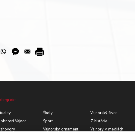
ategorie
tuality
Školy
Vajnorský život
obnosti Vajnor
Šport
Z histórie
ozhovory
Vajnorský ornament
Vajnory v médiách