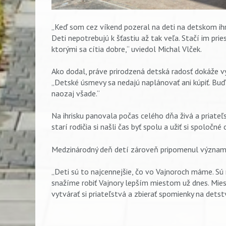
„Keď som cez víkend pozeral na deti na detskom ihr
Deti nepotrebujú k šťastiu až tak veľa. Stačí im prie
ktorými sa cítia dobre,“ uviedol Michal Vlček.
Ako dodal, práve prirodzená detská radosť dokáže v
„Detské úsmevy sa nedajú naplánovať ani kúpiť. Buď 
naozaj všade.“
Na ihrisku panovala počas celého dňa živá a priateľsk
starí rodičia si našli čas byť spolu a užiť si spoločné 
Medzinárodný deň detí zároveň pripomenul význam n
„Deti sú to najcennejšie, čo vo Vajnoroch máme. S
snažíme robiť Vajnory lepším miestom už dnes. Mies
vytvárať si priateľstvá a zbierať spomienky na detst