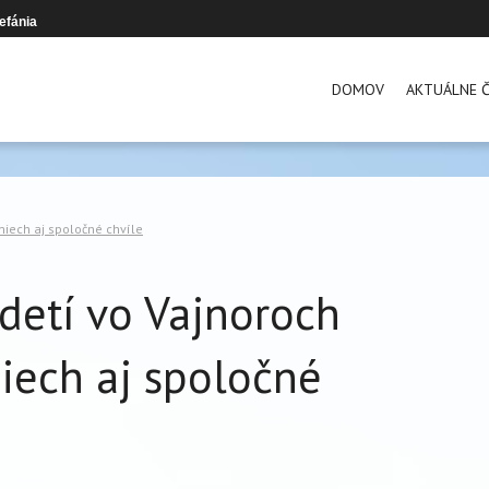
efánia
DOMOV
AKTUÁLNE Č
miech aj spoločné chvíle
detí vo Vajnoroch
miech aj spoločné