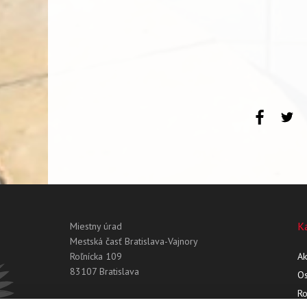
K
Miestny úrad
Mestská časť Bratislava-Vajnory
Roľnícka 109
Ak
83107 Bratislava
Os
R