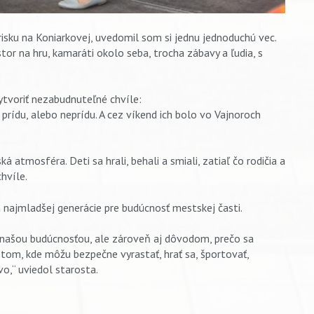
isku na Koniarkovej, uvedomil som si jednu jednoduchú vec.
stor na hru, kamaráti okolo seba, trocha zábavy a ľudia, s
ytvoriť nezabudnuteľné chvíle:
prídu, alebo neprídu. A cez víkend ich bolo vo Vajnoroch
á atmosféra. Deti sa hrali, behali a smiali, zatiaľ čo rodičia a
chvíle.
ajmladšej generácie pre budúcnosť mestskej časti.
ú našou budúcnosťou, ale zároveň aj dôvodom, prečo sa
tom, kde môžu bezpečne vyrastať, hrať sa, športovať,
vo,“ uviedol starosta.