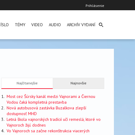
User
Prihlásenie
account
menu
ÍSLO
TÉMY
VIDEO
AUDIO
ARCHÍV VYDANÍ
Najčítanejšie
Najnovšie
Most cez Šúrsky kanál medzi Vajnorami a Čiernou
Vodou čaká kompletná prestavba
Nová autobusová zastávka Buzalkova zlepší
dostupnosť MHD
Letná škola vajnorských tradícií učí remeslá, ktoré vo
Vajnoroch žijú dodnes
Vo Vajnoroch sa začne rekonštrukcia viacerých