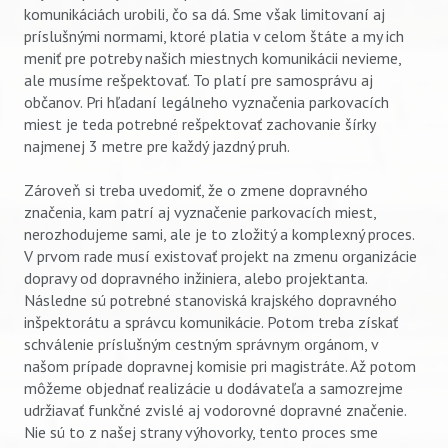
komunikáciách urobili, čo sa dá. Sme však limitovaní aj
príslušnými normami, ktoré platia v celom štáte a my ich
meniť pre potreby našich miestnych komunikácii nevieme,
ale musíme rešpektovať. To platí pre samosprávu aj
občanov. Pri hľadaní legálneho vyznačenia parkovacích
miest je teda potrebné rešpektovať zachovanie šírky
najmenej 3 metre pre každý jazdný pruh.
Zároveň si treba uvedomiť, že o zmene dopravného
značenia, kam patrí aj vyznačenie parkovacích miest,
nerozhodujeme sami, ale je to zložitý a komplexný proces.
V prvom rade musí existovať projekt na zmenu organizácie
dopravy od dopravného inžiniera, alebo projektanta.
Následne sú potrebné stanoviská krajského dopravného
inšpektorátu a správcu komunikácie. Potom treba získať
schválenie príslušným cestným správnym orgánom, v
našom prípade dopravnej komisie pri magistráte. Až potom
môžeme objednať realizácie u dodávateľa a samozrejme
udržiavať funkčné zvislé aj vodorovné dopravné značenie.
Nie sú to z našej strany výhovorky, tento proces sme