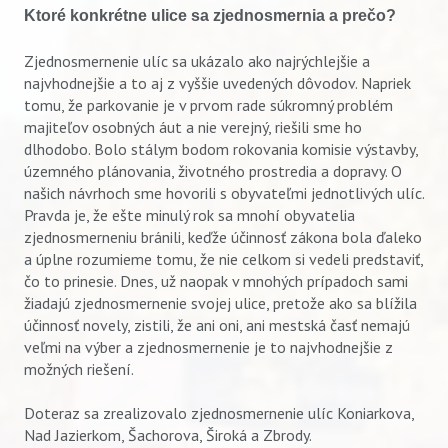
Ktoré konkrétne ulice sa zjednosmernia a prečo?
Zjednosmernenie ulíc sa ukázalo ako najrýchlejšie a
najvhodnejšie a to aj z vyššie uvedených dôvodov. Napriek
tomu, že parkovanie je v prvom rade súkromný problém
majiteľov osobných áut a nie verejný, riešili sme ho
dlhodobo. Bolo stálym bodom rokovania komisie výstavby,
územného plánovania, životného prostredia a dopravy. O
našich návrhoch sme hovorili s obyvateľmi jednotlivých ulíc.
Pravda je, že ešte minulý rok sa mnohí obyvatelia
zjednosmerneniu bránili, keďže účinnosť zákona bola ďaleko
a úplne rozumieme tomu, že nie celkom si vedeli predstaviť,
čo to prinesie. Dnes, už naopak v mnohých prípadoch sami
žiadajú zjednosmernenie svojej ulice, pretože ako sa blížila
účinnosť novely, zistili, že ani oni, ani mestská časť nemajú
veľmi na výber a zjednosmernenie je to najvhodnejšie z
možných riešení.
Doteraz sa zrealizovalo zjednosmernenie ulíc Koniarkova,
Nad Jazierkom, Šachorova, Široká a Zbrody.