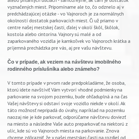
alebo priľahlých uliciach - samozrejme, ak tam je dostatok
vyznačených miest. Pripomíname ale to, čo odznelo aj v
predchádzajúcej otázke - vo Vajnoroch je za normálnych
okolností dostatok parkovacích miest. Či už priamo v
centre našej mestskej časti, ďalej v okolí škôl, škôlok,
kostola alebo cintorína. Vajnory sú malé a od
zaparkovaného vozidla je kamkoľvek vo Vajnoroch krátka a
príjemná prechádzka pre vás, aj pre vašu návštevu.
Čo v prípade, ak veziem na návštevu imobilného
rodinného príslušníka alebo známeho?
V tomto prípade v prvom rade predpokladáme, že osoba,
ktorú idete navštíviť Vám vytvorí vhodné podmienky na
parkovanie na svojom pozemku, bude ohľaduplná a na čas
Vašej návštevy si odstaví svoje vozidlo niekde v okolí. Ak
táto možnosť nepripadá do úvahy, napríklad na pozemku
naozaj nie je kde parkovať, odporúčame návštevu doviezť
na miesto a následne Vaše auto preparkovať na niektorú z
ulíc, kde sú vo Vajnoroch miesta na parkovanie. Znova
chceme zdôrazniť, že v našej mestskej časti na rozdiel od