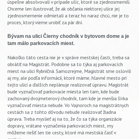
úspešne absolvovali v prípade ulíc, ktoré sa zjednosmernili.
Chceme len ilustrovať, že ak občania niektorej ulice jej
zjednosmernenie odmietali a teraz ho naraz chcú, nie je to
proces, ktorý vieme urobiť za pár dní.
Bývam na ulici Čierny chodník v bytovom dome a je
tam málo parkovacích miest.
Nakoľko táto cesta nie je v správe mestskej časti, treba sa
obrátiť na Magistrát. Podobne sa to týka aj parkovacích
miest na ulici Rybničná. Samozrejme, Magistrát sme oslovili
aj my, ale podľa informácii, ktoré máme, hlavné mesto pri
tejto ulici a ďalších neplánuje realizovať úpravu. Magistrát
bude vyznačovať parkovacie miesta len tam, kde bude
zachovaný dvojmeterový chodník, tam kde je menšia šírka
vyznačovať miesta nebude. Vo Vajnoroch na magistrátnych
cestách sa z tohto dôvodu nebude realizovať žiadna
úprava. Treba myslieť aj na to, že čo sa týka organizácie
dopravy, vrátane vyznačenia parkovacích miest, my
môžeme riešiť len tie cesty, ktoré má mestská časť v