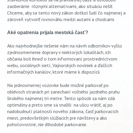
zaoberáme rôznymi alternatívami, ako situáciu riešiť.
Chceme, aby sa tento nový zákon dotkol ľudí čo najmenej a
zároveň vytvoriť rovnováhu medzi autami a chodcami.
Aké opatrenia prijala mestská časť?
Ako najvhodnejšie riešenie nám na návrh odborníkov vyšlo
zjednosmernenie dopravy v niektorých lokalitách, ich
občania boli ihneď o tom informovaní prostredníctvom
webu, sociálnych sietí, Vajnorských noviniek a ďalších
informačných kanálov, ktoré máme k dispozícii.
Na jednosmernej vozovke bude možné parkovať po
obidvoch stranách pri zanechaní voľného jazdného pruhu
širokého najmenej tri metre. Tento spôsob sa nám zdá
optimálny a preto sme sa snažili na ulicu vrátiť, aj po
nadobudnutí platnosti nového zákona, časť parkovacích
miest, predovšetkým slúžiacich pre návštevy a ako
pohotovostné, nie dlhodobé parkovanie.