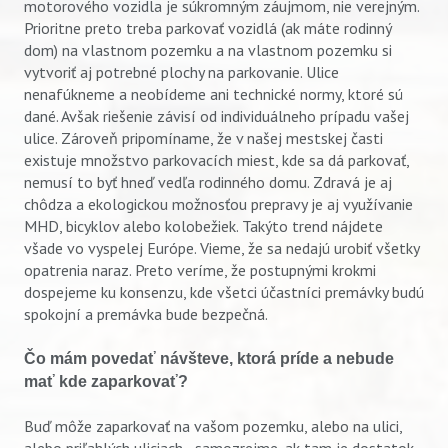
motorového vozidla je súkromným záujmom, nie verejným.
Prioritne preto treba parkovať vozidlá (ak máte rodinný
dom) na vlastnom pozemku a na vlastnom pozemku si
vytvoriť aj potrebné plochy na parkovanie. Ulice
nenafúkneme a neobídeme ani technické normy, ktoré sú
dané. Avšak riešenie závisí od individuálneho prípadu vašej
ulice. Zároveň pripomíname, že v našej mestskej časti
existuje množstvo parkovacích miest, kde sa dá parkovať,
nemusí to byť hneď vedľa rodinného domu. Zdravá je aj
chôdza a ekologickou možnosťou prepravy je aj využívanie
MHD, bicyklov alebo kolobežiek. Takýto trend nájdete
všade vo vyspelej Európe. Vieme, že sa nedajú urobiť všetky
opatrenia naraz. Preto veríme, že postupnými krokmi
dospejeme ku konsenzu, kde všetci účastníci premávky budú
spokojní a premávka bude bezpečná.
Čo mám povedať návšteve, ktorá príde a nebude
mať kde zaparkovať?
Buď môže zaparkovať na vašom pozemku, alebo na ulici,