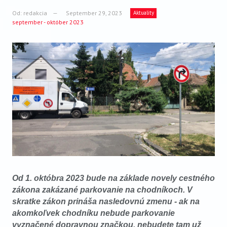
VIDEO
Od:
redakcia
September 29, 2023
Aktuality
september - október 2023
AUDIO
ARCHÍV VYDANÍ
Od 1. októbra 2023 bude na základe novely cestného
zákona zakázané parkovanie na chodníkoch. V
skratke zákon prináša nasledovnú zmenu - ak na
akomkoľvek chodníku nebude parkovanie
vyznačené dopravnou značkou, nebudete tam už