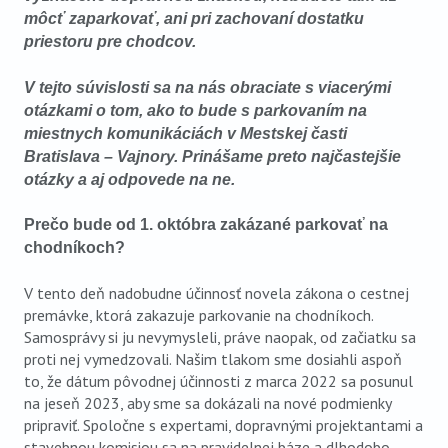
môcť zaparkovať, ani pri zachovaní dostatku
priestoru pre chodcov.
V tejto súvislosti sa na nás obraciate s viacerými
otázkami o tom, ako to bude s parkovaním na
miestnych komunikáciách v Mestskej časti
Bratislava – Vajnory. Prinášame preto najčastejšie
otázky a aj odpovede na ne.
Prečo bude od 1. októbra zakázané parkovať na
chodníkoch?
V tento deň nadobudne účinnosť novela zákona o cestnej
premávke, ktorá zakazuje parkovanie na chodníkoch.
Samosprávy si ju nevymysleli, práve naopak, od začiatku sa
proti nej vymedzovali. Našim tlakom sme dosiahli aspoň
to, že dátum pôvodnej účinnosti z marca 2022 sa posunul
na jeseň 2023, aby sme sa dokázali na nové podmienky
pripraviť. Spoločne s expertami, dopravnými projektantami a
stavebnou komisiou sa na pravidelnej báze a dlhodobo