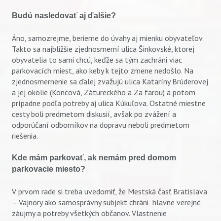
Budú nasledovať aj ďalšie?
Áno, samozrejme, berieme do úvahy aj mienku obyvateľov.
Takto sa najbližšie zjednosmerní ulica Šinkovské, ktorej
obyvatelia to sami chcú, keďže sa tým zachráni viac
parkovacích miest, ako keby k tejto zmene nedošlo. Na
zjednosmernenie sa ďalej zvažujú ulica Kataríny Brúderovej
a jej okolie (Koncová, Zátureckého a Za farou) a potom
prípadne podľa potreby aj ulica Kúkuľova. Ostatné miestne
cesty boli predmetom diskusií, avšak po zvážení a
odporúčaní odborníkov na dopravu neboli predmetom
riešenia.
Kde mám parkovať, ak nemám pred domom
parkovacie miesto?
V prvom rade si treba uvedomiť, že Mestská časť Bratislava
– Vajnory ako samosprávny subjekt chráni hlavne verejné
záujmy a potreby všetkých občanov. Vlastnenie