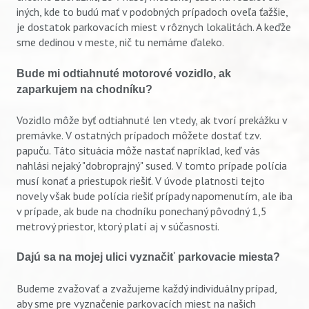
Vyhľadávanie
iných, kde to budú mať v podobných prípadoch oveľa ťažšie,
je dostatok parkovacích miest v rôznych lokalitách. A keďže
sme dedinou v meste, nič tu nemáme ďaleko.
Bude mi odtiahnuté motorové vozidlo, ak
zaparkujem na chodníku?
Vozidlo môže byť odtiahnuté len vtedy, ak tvorí prekážku v
premávke. V ostatných prípadoch môžete dostať tzv.
papuču. Táto situácia môže nastať napríklad, keď vás
nahlási nejaký "dobroprajný" sused. V tomto prípade polícia
musí konať a priestupok riešiť. V úvode platnosti tejto
novely však bude polícia riešiť prípady napomenutím, ale iba
v prípade, ak bude na chodníku ponechaný pôvodný 1,5
metrový priestor, ktorý platí aj v súčasnosti.
Dajú sa na mojej ulici vyznačiť parkovacie miesta?
Budeme zvažovať a zvažujeme každý individuálny prípad,
aby sme pre vyznačenie parkovacích miest na našich