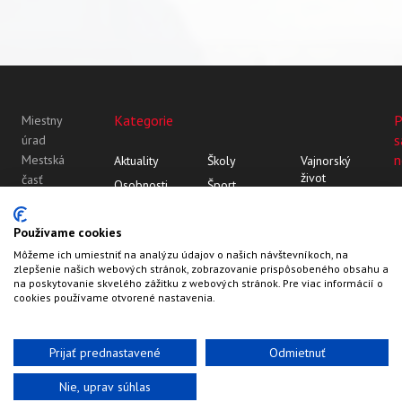
Kategorie
P
Miestny
s
úrad
n
Mestská
Aktuality
Školy
Vajnorský
život
časť
Osobnosti
Šport
Bratislava-
Vajnor
Z histórie
Vajnorský
Vajnory
Rozhovory
ornament
Vajnory v
Používame cookies
Roľnícka
médiách
Môžeme ich umiestniť na analýzu údajov o našich návštevníkoch, na
109
zlepšenie našich webových stránok, zobrazovanie prispôsobeného obsahu a
83107
na poskytovanie skvelého zážitku z webových stránok. Pre viac informácií o
Bratislava
cookies používame otvorené nastavenia.
Prijať prednastavené
Odmietnuť
Nie, uprav súhlas
Web by
HalfPixel
©2022-2026
Vajnory.sk
Kontakty
Hlavička