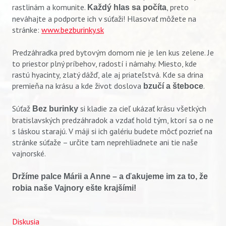
rastlinám a komunite.
, preto
Každý hlas sa počíta
neváhajte a podporte ich v súťaži! Hlasovať môžete na
stránke:
www.bezburinky.sk
Predzáhradka pred bytovým domom nie je len kus zelene. Je
to priestor plný príbehov, radostí i námahy. Miesto, kde
rastú hyacinty, zlatý dážď, ale aj priateľstvá. Kde sa drina
premieňa na krásu a kde život doslova
.
bzučí a šteboce
Súťaž
si kladie za cieľ ukázať krásu všetkých
Bez burinky
bratislavských predzáhradok a vzdať hold tým, ktorí sa o ne
s láskou starajú. V máji si ich galériu budete môcť pozrieť na
stránke súťaže – určite tam neprehliadnete ani tie naše
vajnorské.
Držíme palce Márii a Anne – a ďakujeme im za to, že
robia naše Vajnory ešte krajšími!
Diskusia