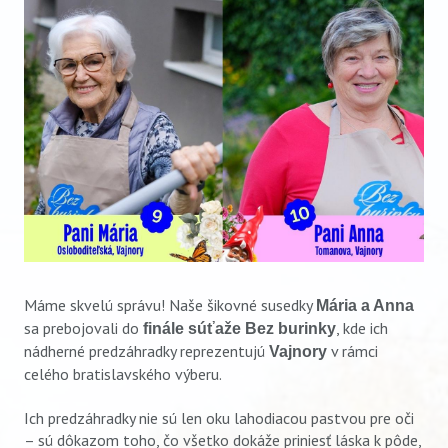
VIDEO
AUDIO
ARCHÍV VYDANÍ
Máme skvelú správu! Naše šikovné susedky
Mária a Anna
sa prebojovali do
, kde ich
finále súťaže Bez burinky
nádherné predzáhradky reprezentujú
v rámci
Vajnory
celého bratislavského výberu.
Ich predzáhradky nie sú len oku lahodiacou pastvou pre oči
– sú dôkazom toho, čo všetko dokáže priniesť láska k pôde,