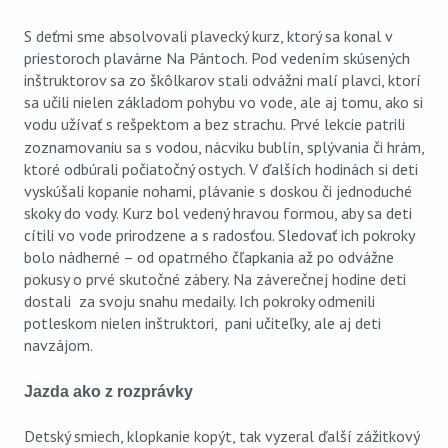
S deťmi sme absolvovali plavecký kurz, ktorý sa konal v
priestoroch plavárne Na Pántoch. Pod vedením skúsených
inštruktorov sa zo škôlkarov stali odvážni malí plavci, ktorí
sa učili nielen základom pohybu vo vode, ale aj tomu, ako si
vodu užívať s rešpektom a bez strachu.
Prvé lekcie patrili
zoznamovaniu sa s vodou, nácviku bublín, splývania či hrám,
ktoré odbúrali počiatočný ostych. V ďalších hodinách si deti
vyskúšali kopanie nohami, plávanie s doskou či jednoduché
skoky do vody. Kurz bol vedený hravou formou, aby sa deti
cítili vo vode prirodzene a s radosťou. Sledovať ich pokroky
bolo nádherné – od opatrného čľapkania až po odvážne
pokusy o prvé skutočné zábery. Na záverečnej hodine deti
dostali za svoju snahu medaily. Ich pokroky odmenili
potleskom nielen inštruktori, pani učiteľky, ale aj deti
navzájom.
Jazda ako z rozprávky
Detský smiech, klopkanie kopýt, tak vyzeral ďalší zážitkový