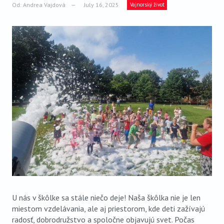
VIDEO
Od:
Andrea Vajdová
July 16, 2025
Vajnorský život
AUDIO
ARCHÍV VYDANÍ
U nás v škôlke sa stále niečo deje! Naša škôlka nie je len
miestom vzdelávania, ale aj priestorom, kde deti zažívajú
radosť, dobrodružstvo a spoločne objavujú svet. Počas