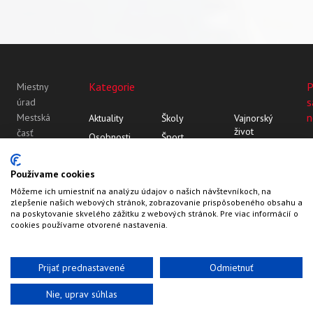
Kategorie
P
Miestny
s
úrad
n
Mestská
Aktuality
Školy
Vajnorský
život
časť
Osobnosti
Šport
Bratislava-
Vajnor
Z histórie
Vajnorský
Vajnory
Rozhovory
ornament
Vajnory v
Používame cookies
Roľnícka
médiách
Môžeme ich umiestniť na analýzu údajov o našich návštevníkoch, na
109
zlepšenie našich webových stránok, zobrazovanie prispôsobeného obsahu a
83107
na poskytovanie skvelého zážitku z webových stránok. Pre viac informácií o
Bratislava
cookies používame otvorené nastavenia.
Prijať prednastavené
Odmietnuť
Nie, uprav súhlas
Web by
HalfPixel
©2022-2026
Vajnory.sk
Kontakty
Hlavička