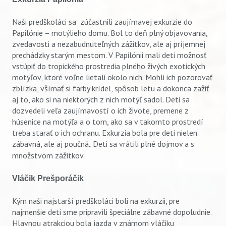
Naši predškoláci sa zúčastnili zaujímavej exkurzie do
Papilónie – motýlieho domu. Bol to deň plný objavovania,
zvedavosti a nezabudnuteľných zážitkov, ale aj príjemnej
prechádzky starým mestom. V Papilónii mali deti možnosť
vstúpiť do tropického prostredia plného živých exotických
motýľov, ktoré voľne lietali okolo nich. Mohli ich pozorovať
zblízka, všímať si farby krídel, spôsob letu a dokonca zažiť
aj to, ako si na niektorých z nich motýľ sadol. Deti sa
dozvedeli veľa zaujímavostí o ich živote, premene z
húsenice na motýľa a o tom, ako sa v takomto prostredí
treba starať o ich ochranu. Exkurzia bola pre deti nielen
zábavná, ale aj poučná
Deti sa vrátili plné dojmov a s
.
množstvom zážitkov.
Vláčik Prešporáčik
Kým naši najstarší predškoláci boli na exkurzii, pre
najmenšie deti sme pripravili špeciálne zábavné dopoludnie.
Hlavnou atrakciou bola jazda v známom
vláčiku