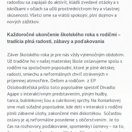
radosťou sa zapájali do aktivít, kládli zvedavé otázky a s
iskričkami v očiach sa učili prostredníctvom hry a vlastnej
skúsenosti. Všetci sme sa vrátili spokojní, plní dojmov a
nových zážitkov.
Každoročné ukončenie školského roka s rodičmi –
tradícia plná radosti, zábavy a poďakovania
Záver školského roka je pre nás vždy výnimočným obdobím.
Už tradične ho v našej materskej škole oslavujeme spolu s
rodičmi na spoločnom popoludní, ktoré je plné detskej
radosti, smiechu a neformálnych chvíľ strávených v
príjemnej atmosfére
Deťom a rodičom z EP
.
Osloboditeľská prišlo toto popoludnie spestriť Divadlo
Agape s interaktívnym predstavením, plným hudby,
tanca, bublinkovej šou a cukríkovej sprchy. Na Koniarkovej
sme mali súťažné popoludnie, kde deti v interakcii s rodičmi
plnili zábavné úlohy, zakončené mini diskotékou. Súčasťou
oslavy je aj neformálne posedenie s občerstvením . Je to
čas na rozhovory, poďakovanie, spomienky i úsmevy – na to,