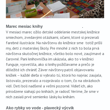
Marec mesiac knihy
.
V mesiaci marec ožilo detské oddelenie mestskej knižnice
smiechom, zvedavými otázkami, očami, ktoré si prezerali
farebné ilustrácie. Na návštevu do knižnice sme totiž prišli
my, deti z materskej školy. Pre mnohé z nich to bola prvá
návšteva skutočnej knižnice, všetko bolo nové, zaujímavé a
čarovné. Pani knihovníčka im ukázala, ako to v knižnici
funguje, vysvetlila, ako si knihy požičiavame a prečo je
dôležité ich chrániť. Záver návštevy patril objavovaniu
knižiek – každé dieťa si vybralo tú, ktorá ho najviac zaujala,
listovalo, prezeralo a rozprávalo o tom, čo na obrázkoch
vidí. Deti boli nadšené a veľmi pozorné. Vidieť ich, ako
prirodzene siahajú po knihách, je radosť. Veríme, že sme v
nich zasiali prvé semienko lásky ku knihám.
Ako rybky vo vode - plavecký výcvik