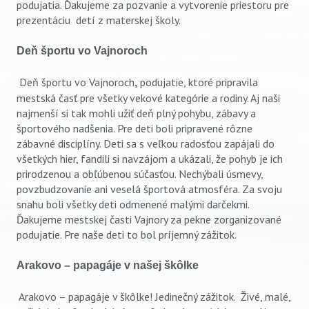
podujatia. Ďakujeme za pozvanie a vytvorenie priestoru pre
prezentáciu detí z materskej školy.
Deň športu vo Vajnoroch
Deň športu vo Vajnoroch
podujatie, ktoré pripravila
,
mestská časť pre všetky vekové kategórie a rodiny. Aj naši
najmenší si tak mohli užiť deň plný pohybu, zábavy a
športového nadšenia. Pre deti boli pripravené rôzne
zábavné disciplíny. Deti sa s veľkou radosťou zapájali do
všetkých hier, fandili si navzájom a ukázali, že pohyb je ich
prirodzenou a obľúbenou súčasťou. Nechýbali úsmevy,
povzbudzovanie ani veselá športová atmosféra. Za svoju
snahu boli všetky deti odmenené malými darčekmi.
Ďakujeme mestskej časti Vajnory za pekne zorganizované
podujatie. Pre naše deti to bol príjemný zážitok.
Arakovo – papagáje v našej škôlke
Arakovo – papagáje v škôlke! Jedinečný zážitok. Živé, malé,