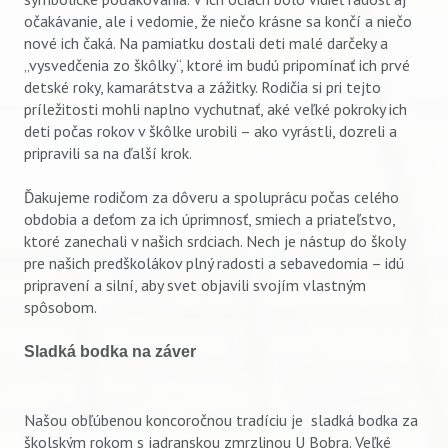
očakávanie, ale i vedomie, že niečo krásne sa končí a niečo
nové ich čaká. Na pamiatku dostali deti malé darčeky a
„vysvedčenia zo škôlky“, ktoré im budú pripomínať ich prvé
detské roky, kamarátstva a zážitky. Rodičia si pri tejto
príležitosti mohli naplno vychutnať, aké veľké pokroky ich
deti počas rokov v škôlke urobili – ako vyrástli, dozreli a
pripravili sa na ďalší krok.
Ďakujeme rodičom za dôveru a spoluprácu počas celého
obdobia a deťom za ich úprimnosť, smiech a priateľstvo,
ktoré zanechali v našich srdciach. Nech je nástup do školy
pre našich predškolákov plný radosti a sebavedomia – idú
pripravení a silní, aby svet objavili svojím vlastným
spôsobom.
Sladká bodka na záver
Našou obľúbenou koncoročnou tradíciu je sladká bodka za
školským rokom s jadranskou zmrzlinou U Bobra. Veľké