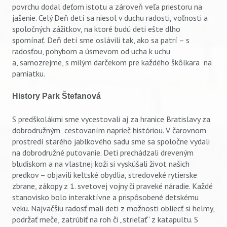
povrchu dodal deťom istotu a zároveň veľa priestoru na
jašenie. Celý Deň detí sa niesol v duchu radosti, voľnosti a
spoločných zážitkov, na ktoré budú deti ešte dlho
spomínať. Deň detí sme oslávili tak, ako sa patrí – s
radosťou, pohybom a úsmevom od ucha k uchu
a, samozrejme, s milým darčekom pre každého škôlkara na
pamiatku.
History Park Štefanová
S predškolákmi sme vycestovali aj za hranice Bratislavy za
dobrodružným cestovaním naprieč históriou. V čarovnom
prostredí starého jablkového sadu sme sa spoločne vydali
na dobrodružné putovanie. Deti prechádzali dreveným
bludiskom a na vlastnej koži si vyskúšali život našich
predkov – objavili keltské obydlia, stredoveké rytier­ske
zbrane, zákopy z 1. svetovej vojny či praveké náradie. Každé
stanovisko bolo interaktívne a prispôsobené detskému
veku. Najväčšiu radosť mali deti z možnosti obliecť si helmy,
podržať meče, zatrúbiť na roh či „strieľať“ z katapultu. S