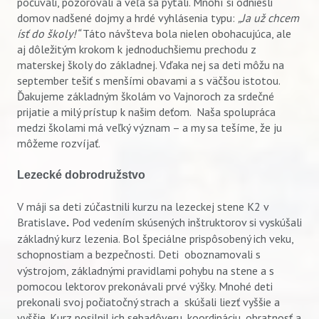
počúvali, pozorovali a veľa sa pýtali. Mnohí si odniesli
domov nadšené dojmy a hrdé vyhlásenia typu:
„Ja už chcem
ísť do školy!“
Táto návšteva bola nielen obohacujúca, ale
aj dôležitým krokom k jednoduchšiemu prechodu z
materskej školy do základnej. Vďaka nej sa deti môžu na
september tešiť s menšími obavami a s väčšou istotou.
Ďakujeme základným školám vo Vajnoroch za srdečné
prijatie a milý prístup k našim deťom. Naša spolupráca
medzi školami má veľký význam – a my sa tešíme, že ju
môžeme rozvíjať.
Lezecké dobrodružstvo
V máji sa deti zúčastnili kurzu na lezeckej stene K2 v
Bratislave
Pod vedením skúsených inštruktorov si vyskúšali
.
základný kurz lezenia. Bol špeciálne prispôsobený ich veku,
schopnostiam a bezpečnosti.
Deti oboznamovali s
výstrojom, základnými pravidlami pohybu na stene a s
pomocou lektorov prekonávali prvé výšky. Mnohé deti
prekonali svoj počiatočný strach a skúšali liezť vyššie a
vyššie. Kurz posilnil ich sebadôveru, koordináciu, obratnosť a