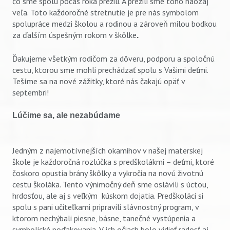
čo sme spolu počas roka prežili. A prežili sme toho naozaj
veľa. Toto každoročné stretnutie je pre nás symbolom
spolupráce medzi školou a rodinou a zároveň milou bodkou
za ďalším úspešným rokom v škôlke
.
Ďakujeme všetkým rodičom za dôveru, podporu a spoločnú
cestu, ktorou sme mohli prechádzať spolu s Vašimi deťmi.
Tešíme sa na nové zážitky, ktoré nás čakajú opäť v
septembri!
Lúčime sa, ale nezabúdame
Jedným z najemotívnejších okamihov v našej materskej
škole je každoročná rozlúčka s predškolákmi – deťmi, ktoré
čoskoro opustia brány škôlky a vykročia na novú životnú
cestu školáka. Tento výnimočný deň sme oslávili s úctou,
hrdosťou, ale aj s veľkým kúskom dojatia. Predškoláci si
spolu s pani učiteľkami pripravili slávnostný program, v
ktorom nechýbali piesne, básne, tanečné vystúpenia a
symbolické poďakovania. V ich očiach bolo vidieť radosť aj