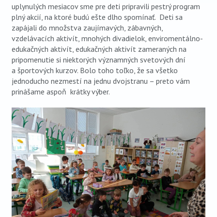
uplynulých mesiacov sme pre deti pripravili pestrý program
plný akcií, na ktoré budú ešte dlho spomínať. Deti sa
zapájali do množstva zaujímavých, zábavných,
vzdelávacích aktivít, mnohých divadielok, enviromentálno-
edukačných aktivít, edukačných aktivít zameraných na
pripomenutie si niektorých významných svetových dní
a športových kurzov. Bolo toho toľko, že sa všetko
jednoducho nezmestí na jednu dvojstranu – preto vám
prinášame aspoň krátky výber.