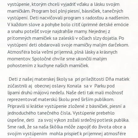
vystúpenie, ktorým chceli vyjadriť vďaku a lásku svojim
mamičkám. Program bol plný piesní, básničiek, tanečných
vystúpení. Deti nacvičovali program s radosťou a nadšením.
V každom slove a pohybe bolo cítiť úprimné detské emócie
a snahu potešiť svoje najdrahšie mamy. Nejednej z
prítomných mamičiek sa zaleskli v očiach slzy dojatia. Po
vystúpení deti obdarovali svoje mamičky
malým darčekom.
Atmosféra bola veľmi príjemná, plná lásky a krásnych
momentov. Spoločné chvíle sme ukončili malým
pohostením z kuchyne našich mamičiek.
Deti z našej materskej školy sa pri príležitosti Dňa matiek
zúčastnili aj obecnej oslavy. Konala sa v Parku pod
lipami druhú májovú nedeľu. Naše deti tak mali možnosť
reprezentovať materskú školu pred širším publikom.
Pripravili si krátke vystúpenie zložené z básničiek, piesní a
jednoduchého tanečného čísla
Vystúpenie prebehlo
.
úspešne, deti za svoj výkon zožali srdečný potlesk publika.
Sme radi, že sa naša škôlka môže zapojiť do života obce a
svojím vystúpením mohla prispieť k príjemnej atmosfére