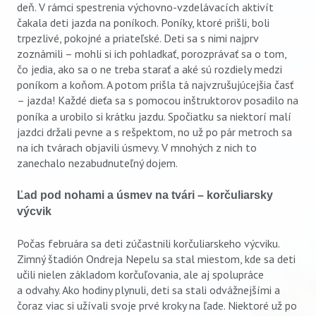
deň. V rámci spestrenia výchovno-vzdelávacích aktivít
čakala deti jazda na poníkoch. Poníky, ktoré prišli, boli
trpezlivé, pokojné a priateľské. Deti sa s nimi najprv
zoznámili – mohli si ich pohladkať, porozprávať sa o tom,
čo jedia, ako sa o ne treba starať a aké sú rozdiely medzi
poníkom a koňom. A potom prišla tá najvzrušujúcejšia časť
– jazda!
Každé dieťa sa s pomocou inštruktorov posadilo na
poníka a urobilo si krátku jazdu. Spočiatku sa niektorí malí
jazdci držali pevne a s rešpektom, no už po pár metroch sa
na ich tvárach objavili úsmevy. V mnohých z nich to
zanechalo nezabudnuteľný dojem.
Ľad pod nohami a úsmev na tvári – korčuliarsky
výcvik
Počas februára sa deti zúčastnili korčuliarskeho výcviku.
Zimný štadión Ondreja Nepelu sa stal miestom, kde sa deti
učili nielen základom korčuľovania, ale aj spolupráce
a odvahy. Ako hodiny plynuli, deti sa stali odvážnejšími a
čoraz viac si užívali svoje prvé kroky na ľade. Niektoré už po