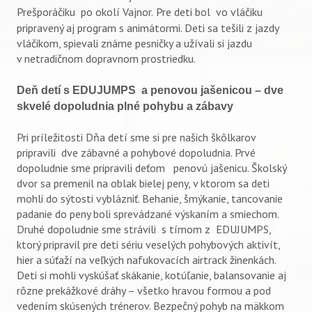
Prešporáčiku po okolí Vajnor.
Pre deti bol vo vláčiku
pripravený aj program s animátormi. Deti sa tešili z jazdy
vláčikom, spievali známe pesničky a užívali si jazdu
v netradičnom dopravnom prostriedku.
Deň detí s EDUJUMPS a penovou jašenicou – dve
skvelé dopoludnia plné pohybu a zábavy
Pri príležitosti Dňa detí sme si pre našich škôlkarov
pripravili dve zábavné a pohybové dopoludnia. Prvé
dopoludnie sme pripravili deťom penovú jašenicu. Školský
dvor sa premenil na oblak bielej peny, v ktorom sa deti
mohli do sýtosti vyblázniť. Behanie, šmýkanie, tancovanie
padanie do peny boli sprevádzané výskaním a smiechom.
Druhé dopoludnie sme strávili s tímom z EDUJUMPS,
ktorý pripravil pre deti sériu veselých pohybových aktivít,
hier a súťaží na veľkých nafukovacích airtrack žinenkách.
Deti si mohli vyskúšať skákanie, kotúľanie, balansovanie aj
rôzne prekážkové dráhy – všetko hravou formou a pod
vedením skúsených trénerov. Bezpečný pohyb na mäkkom