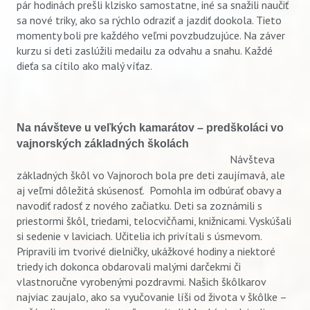
pár hodinách prešli klzisko samostatne, iné sa snažili naučiť
sa nové triky, ako sa rýchlo odraziť a jazdiť dookola. Tieto
momenty boli pre každého veľmi povzbudzujúce. Na záver
kurzu si deti zaslúžili medailu za odvahu a snahu. Každé
dieťa sa cítilo ako malý víťaz.
Na návšteve u veľkých kamarátov – predškoláci vo
vajnorských základných školách
Návšteva
základných škôl vo Vajnoroch bola pre deti zaujímavá, ale
aj veľmi dôležitá skúsenosť. Pomohla im odbúrať obavy a
navodiť radosť z nového začiatku. Deti sa zoznámili s
priestormi škôl, triedami, telocvičňami, knižnicami. Vyskúšali
si sedenie v laviciach. Učitelia ich privítali s úsmevom.
Pripravili im tvorivé dielničky, ukážkové hodiny a niektoré
triedy ich dokonca obdarovali malými darčekmi či
vlastnoručne vyrobenými pozdravmi. Našich škôlkarov
najviac zaujalo, ako sa vyučovanie líši od života v škôlke –