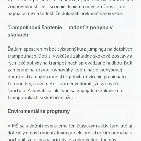
zodpovednosť. Deti si odniesli nielen nové zručnosti, ale
najmä úsmev a hrdosť, že dokázali prekonať samy seba.
Trampolínové šantenie – radosť z pohybu v
skokoch
Ďalším spestrením bol týždenný kurz jumpingu na detských
trampolínach. Deti si vyskúšali základné skokové zostavy a
rytmické pohyby na trampolínach sprevádzané hudbou. Boli
zamerané na rozvoj rovnováhy, koordinácie, pohybovej
obratnosti a najmä radosti z pohybu. Cvičenie prebiehalo
formou hry, takže deti si ani neuvedomili, že zároveň
športujú. Zabávali sa, aktívne sa zapájali a skákanie na
trampolínkach si skutočne užili.
Enviromentálne programy
V MŠ sa s deťmi nevenujeme len klasickým aktivitám, ale aj
dôležitým enviromentálnym projektom, ktoré im pomáhajú
pochopiť, že ochrana prírody je zodpovednosťou nás