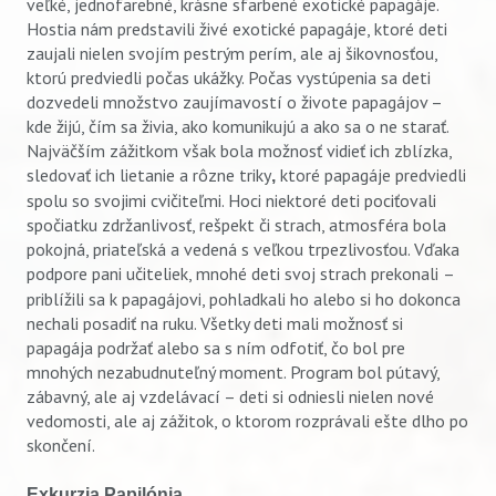
veľké, jednofarebné, krásne sfarbené exotické papagáje.
Hostia nám predstavili živé exotické papagáje, ktoré deti
zaujali nielen svojím pestrým perím, ale aj šikovnosťou,
ktorú predviedli počas ukážky. Počas vystúpenia sa deti
dozvedeli množstvo zaujímavostí o živote papagájov –
kde žijú, čím sa živia, ako komunikujú a ako sa o ne starať.
Najväčším zážitkom však bola možnosť vidieť ich zblízka,
sledovať ich lietanie a rôzne triky
ktoré papagáje predviedli
,
spolu so svojimi cvičiteľmi. Hoci niektoré deti pociťovali
spočiatku zdržanlivosť, rešpekt či strach, atmosféra bola
Vyhľadávanie
pokojná, priateľská a vedená s veľkou trpezlivosťou. Vďaka
podpore pani učiteliek, mnohé deti svoj strach prekonali
–
priblížili sa k papagájovi, pohladkali ho alebo si ho dokonca
nechali posadiť na ruku. Všetky deti mali možnosť si
papagája podržať alebo sa s ním odfotiť, čo bol pre
mnohých nezabudnuteľný moment. Program bol pútavý,
zábavný, ale aj vzdelávací – deti si odniesli nielen nové
vedomosti, ale aj zážitok, o ktorom rozprávali ešte dlho po
skončení.
Exkurzia Papilónia