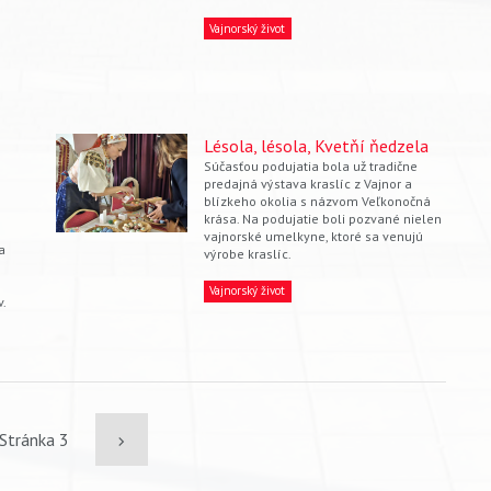
Vajnorský život
Lésola, lésola, Kvetňí ňedzela
Súčasťou podujatia bola už tradične
predajná výstava kraslíc z Vajnor a
blízkeho okolia s názvom Veľkonočná
krása. Na podujatie boli pozvané nielen
vajnorské umelkyne, ktoré sa venujú
a
výrobe kraslíc.
Vajnorský život
v.
s
Stránka 3
Ďalšia