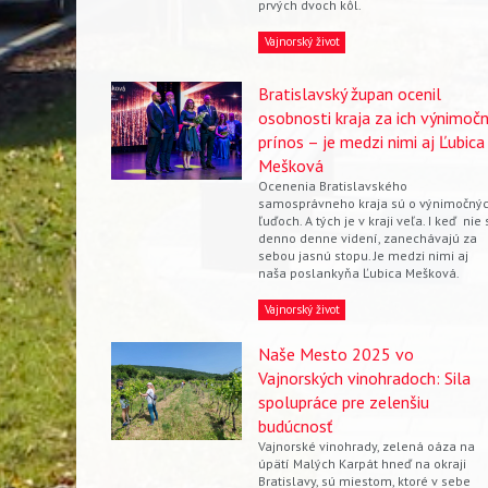
prvých dvoch kôl.
Vajnorský život
Bratislavský župan ocenil
osobnosti kraja za ich výnimoč
prínos – je medzi nimi aj Ľubica
Vyhľadávanie
Mešková
Ocenenia Bratislavského
samosprávneho kraja sú o výnimočný
ľuďoch. A tých je v kraji veľa. I keď nie 
denno denne videní, zanechávajú za
sebou jasnú stopu. Je medzi nimi aj
naša poslankyňa Ľubica Mešková.
Vajnorský život
Naše Mesto 2025 vo
Vajnorských vinohradoch: Sila
spolupráce pre zelenšiu
budúcnosť
Vajnorské vinohrady, zelená oáza na
úpätí Malých Karpát hneď na okraji
Bratislavy, sú miestom, ktoré v sebe