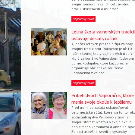
svojim seniorom za ich celoživotnú
prácu, skúsenosti a múdrosť.
Vajnorský život
Letná škola vajnorských tradíci
oslavuje desiaty ročník
Aj počas letných prázdnin žijú Vajnory
svojimi tradíciami. Dôkazom je už 10.
ročník Letnej školy vajnorských tradícií
ktorý sa koná vo Vajnorskom ľudovom
dome. Podujatie, ktoré každoročne
organizuje občianske združenie
Podobenka z Vajnor.
Vajnorský život
Príbeh dvoch Vajnoráčok, ktoré
menia svoje okolie k lepšiemu
Pred tromi sa začala uskutočňovať
celomestská súťaž, ktorej sa tohto rok
zúčastnili aj dve Vajnoráčky známe
svojou starostlivosťou o svoje okolie –
panie Mária Zemanová a Anna Belajov
Že boli úspešné, svedčia výsledky