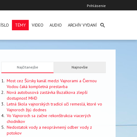
User
Prihlásenie
account
menu
ÍSLO
TÉMY
VIDEO
AUDIO
ARCHÍV VYDANÍ
Najčítanejšie
Najnovšie
Most cez Šúrsky kanál medzi Vajnorami a Čiernou
Vodou čaká kompletná prestavba
Nová autobusová zastávka Buzalkova zlepší
dostupnosť MHD
Letná škola vajnorských tradícií učí remeslá, ktoré vo
Vajnoroch žijú dodnes
Vo Vajnoroch sa začne rekonštrukcia viacerých
chodníkov
Nedostatok vody a neoprávnený odber vody z
potokov