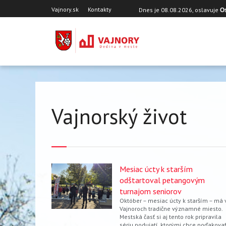
Skočiť
Hlavička
Vajnory.sk
Kontakty
Dnes je
08.08.2026
, oslavuje
O
na
hlavný
obsah
Vajnorský život
Mesiac úcty k starším
odštartoval petangovým
turnajom seniorov
Október – mesiac úcty k starším – má 
Vajnoroch tradične významné miesto.
Mestská časť si aj tento rok pripravila
sériu podujatí, ktorými chce poďakova