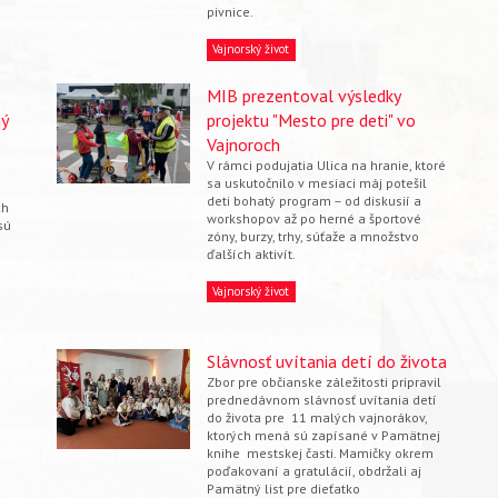
pivnice.
Vajnorský život
MIB prezentoval výsledky
ný
projektu "Mesto pre deti" vo
Vajnoroch
V rámci podujatia Ulica na hranie, ktoré
sa uskutočnilo v mesiaci máj potešil
deti bohatý program – od diskusií a
ch
workshopov až po herné a športové
sú
zóny, burzy, trhy, súťaže a množstvo
ďalších aktivít.
Vajnorský život
Slávnosť uvítania detí do života
Zbor pre občianske záležitosti pripravil
prednedávnom slávnosť uvítania detí
do života pre 11 malých vajnorákov,
ktorých mená sú zapísané v Pamätnej
knihe mestskej časti. Mamičky okrem
poďakovaní a gratulácií, obdržali aj
Pamätný list pre dieťatko