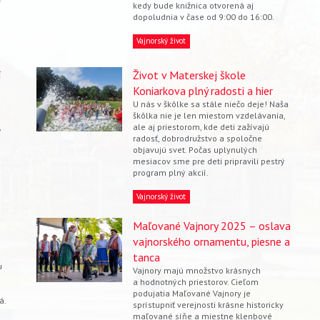
kedy bude knižnica otvorená aj
dopoludnia v čase od 9:00 do 16:00.
Vajnorský život
í
Život v Materskej škole
Koniarkova plný radosti a hier
U nás v škôlke sa stále niečo deje! Naša
škôlka nie je len miestom vzdelávania,
,
ale aj priestorom, kde deti zažívajú
radosť, dobrodružstvo a spoločne
objavujú svet. Počas uplynulých
mesiacov sme pre deti pripravili pestrý
program plný akcií.
Vajnorský život
Maľované Vajnory 2025 – oslava
vajnorského ornamentu, piesne a
tanca
u
Vajnory majú množstvo krásnych
a hodnotných priestorov. Cieľom
podujatia Maľované Vajnory je
á.
sprístupniť verejnosti krásne historicky
maľované síňe a miestne klenbové