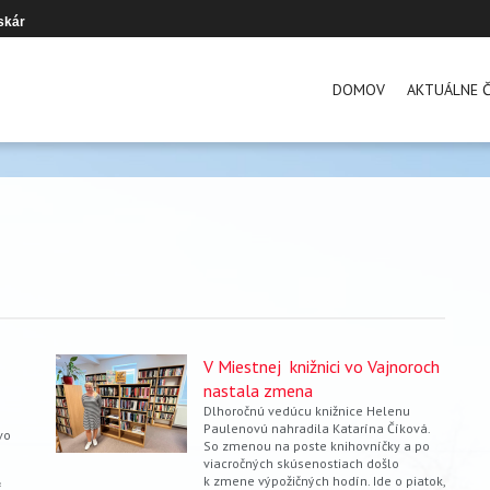
skár
DOMOV
AKTUÁLNE Č
V Miestnej knižnici vo Vajnoroch
nastala zmena
Dlhoročnú vedúcu knižnice Helenu
Paulenovú nahradila Katarína Číková.
vo
So zmenou na poste knihovníčky a po
viacročných skúsenostiach došlo
k zmene výpožičných hodín. Ide o piatok,
ť