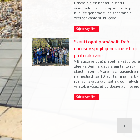
ukrýva nielen bohatú históriu
vinohradníctva, ale aj potenciál pre
budúce generácie. Ich záchrana a
zveľaďovanie sú kľúčové
Vajnorský život
Skauti opäť pomáhali: Deň
narcisov spojil generácie v boji
proti rakovine
V Bratislave opäť prebehla každoročná
zbierka Deň narcisov a ani tento rok
skauti nelenili. V známych uliciach a n
námestiach sa 10. apríla mihali farby
rôznych skautských šatiek, od malých
včielok a vĺčat, až po dospelých rovero
Vajnorský život
Pagination
Previou