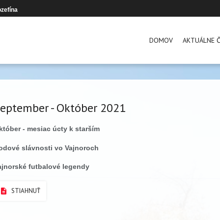
zefína
DOMOV
AKTUÁLNE Č
eptember - Október 2021
któber - mesiac úcty k starším
odové slávnosti vo Vajnoroch
ajnorské futbalové legendy
STIAHNUŤ