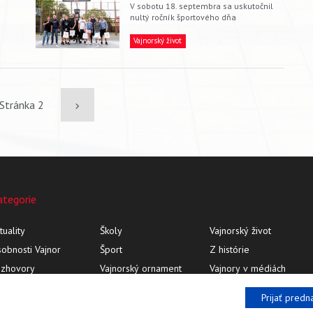
V sobotu 18. septembra sa uskutočnil
nultý ročník športového dňa
Vajnorský život
s
Stránka 2
Ďalšia
strana
ategorie
tuality
Školy
Vajnorský život
obnosti Vajnor
Šport
Z histórie
ozhovory
Vajnorský ornament
Vajnory v médiách
Prijať pred