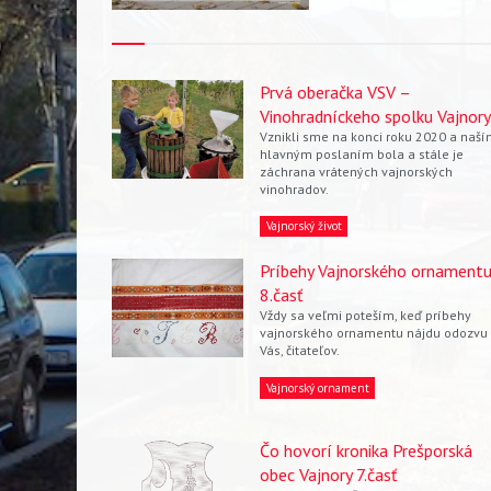
Prvá oberačka VSV –
Vinohradníckeho spolku Vajnory
Vznikli sme na konci roku 2020 a naš
hlavným poslaním bola a stále je
záchrana vrátených vajnorských
vinohradov.
Vajnorský život
Príbehy Vajnorského ornament
8.časť
Vždy sa veľmi poteším, keď príbehy
vajnorského ornamentu nájdu odozvu
Vás, čitateľov.
Vajnorský ornament
Čo hovorí kronika Prešporská
obec Vajnory 7.časť