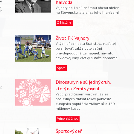
ko
Kalvoda
,
Vajnory boli a sú známou obcou nielen
ch
na Slovensku, ale aj za jeho hranicami.
Z histórie
Život FK Vajnory
V tých dňoch bola Bratislava naďalej
„oranžová“, takže bolo veľmi
pravdepodobné, že napriek návratu
covidovej vlny všetky súťaže dohráme.
Šport
Dinosaury nie sú jediný druh,
ť
ktorý na Zemi vyhynul
Vedci pred časom varovali, že za
posledných tridsať rokov poklesla
európska populácia vtákov až o 420
miliónov kusov
Vajnorský život
Športový deň