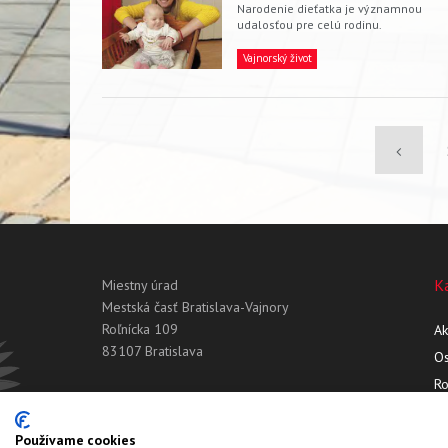
Narodenie dieťatka je významnou
udalosťou pre celú rodinu.
Vajnorský život
Pagination
Previou
page
K
Miestny úrad
Mestská časť Bratislava-Vajnory
Roľnícka 109
Ak
83107 Bratislava
Os
R
Používame cookies