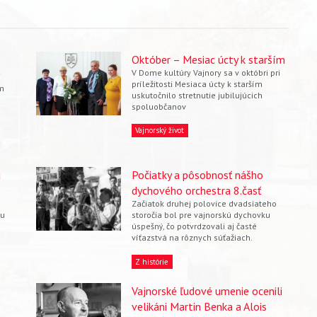
Október – Mesiac úcty k starším
V Dome kultúry Vajnory sa v októbri pri
príležitosti Mesiaca úcty k starším
ím
uskutočnilo stretnutie jubilujúcich
spoluobčanov
Vajnorský život
u
Počiatky a pôsobnosť nášho
dychového orchestra 8.časť
Začiatok druhej polovice dvadsiateho
 u
storočia bol pre vajnorskú dychovku
úspešný, čo potvrdzovali aj časté
víťazstvá na rôznych súťažiach.
Z histórie
Vajnorské ľudové umenie ocenili
velikáni Martin Benka a Alois