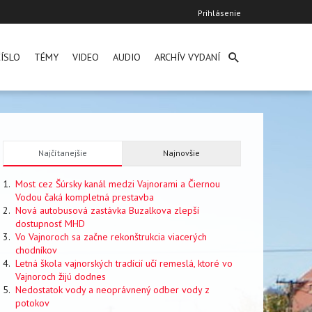
User
Prihlásenie
account
menu
ÍSLO
TÉMY
VIDEO
AUDIO
ARCHÍV VYDANÍ
Najčítanejšie
Najnovšie
Most cez Šúrsky kanál medzi Vajnorami a Čiernou
Vodou čaká kompletná prestavba
Nová autobusová zastávka Buzalkova zlepší
dostupnosť MHD
Vo Vajnoroch sa začne rekonštrukcia viacerých
chodníkov
Letná škola vajnorských tradícií učí remeslá, ktoré vo
Vajnoroch žijú dodnes
Nedostatok vody a neoprávnený odber vody z
potokov