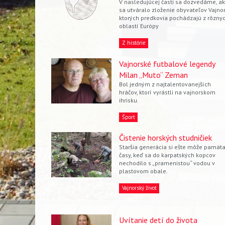
V nasledujúcej časti sa dozvedáme, a
Vyhľadávanie
sa utváralo zloženie obyvateľov Vajnor
ktorých predkovia pochádzajú z rôzny
oblastí Európy
Z histórie
Vajnorské futbalové legendy
Milan „Muto“ Zeman
Bol jedným z najtalentovanejších
hráčov, ktorí vyrástli na vajnorskom
ihrisku.
Šport
Čistenie horských studničiek
Staršia generácia si ešte môže pamäta
časy, keď sa do karpatských kopcov
nechodilo s „pramenistou“ vodou v
plastovom obale.
Vajnorský život
Uvítanie detí do života