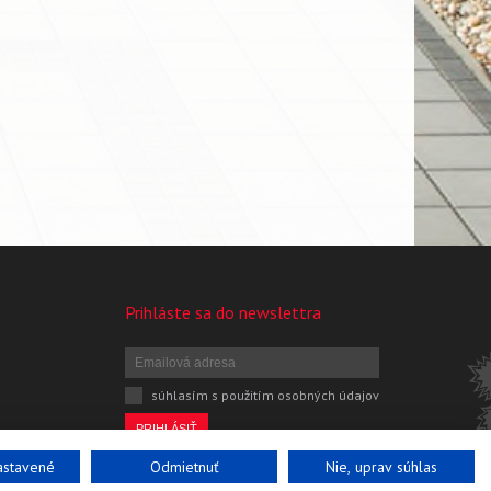
Prihláste sa do newslettra
súhlasím s použitím osobných údajov
nastavené
Odmietnuť
Nie, uprav súhlas