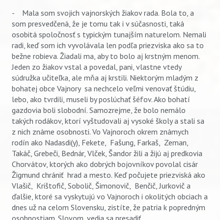
- Mala som svojich vajnorských žiakov rada. Bola to, a
som presvedčená, že je tomu tak i v súčasnosti, taká
osobitá spoločnosť s typickým tunajším naturelom. Nemali
radi, keď som ich vyvolávala len podľa priezviska ako sa to
bežne robieva. Žiadali ma, aby to bolo aj krstným menom.
Jeden zo žiakov vstal a povedal, pani, vlastne vtedy
súdružka učiteľka, ale mňa aj krstili. Niektorým mladým z
bohatej obce Vajnory sa nechcelo veľmi venovať štúdiu,
lebo, ako tvrdili, museli by poslúchať šéfov. Ako bohatí
gazdovia boli slobodní. Samozrejme, že bolo nemálo
takých rodákov, ktorí vyštudovali aj vysoké školy a stali sa
z nich známe osobnosti. Vo Vajnoroch okrem známych
rodín ako Nadasdi(y), Fekete, Fašung, Farkaš, Zeman,
Takáč, Grebeči, Bednár, Vlček, Šandor žili a žijú aj predkovia
Chorvátov, ktorých ako dobrých bojovníkov povolal cisár
Žigmund chrániť hrad a mesto. Keď počujete priezviská ako
Vlašič, Krištofič, Sobolič, Šimonovič, Benčič, Jurkovič a
ďalšie, ktoré sa vyskytujú vo Vajnoroch i okolitých obciach a
dnes už na celom Slovensku, zistíte, že patria k popredným
osobnostiam. Slovom, vedia sa presadiť.