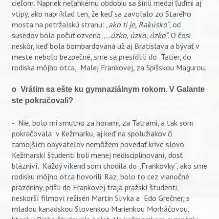
cieľom. Napriek neľahkému obdobiu sa šírili medzi ľuďmi aj
vtipy, ako napríklad ten, že keď sa zavolalo zo Starého
mosta na petržalskú stranu: „
ako ti je, Rakúsko“
, od
susedov bola počuť ozvena „..
.úzko, úzko, úzko“
. O čosi
neskôr, keď bola bombardovaná už aj Bratislava a bývať v
meste nebolo bezpečné, sme sa presídlili do Tatier, do
rodiska môjho otca, Malej Frankovej, za Spišskou Magurou.
o Vrátim sa ešte ku gymnaziálnym rokom. V Galante
ste pokračovali?
- Nie, bolo mi smutno za horami, za Tatrami, a tak som
pokračovala v Kežmarku, aj keď na spolužiakov či
tamojších obyvateľov nemôžem povedať krivé slovo.
Kežmarskí študenti boli menej nedisciplinovaní, dosť
blázniví. Každý víkend som chodila do „Frankovky“, ako sme
rodisku môjho otca hovorili. Raz, bolo to cez vianočné
prázdniny, prišli do Frankovej traja pražskí študenti,
neskorší filmoví režiséri Martin Slivka a Edo Grečner, s
mladou kanadskou Slovenkou Marienkou Morháčovou,