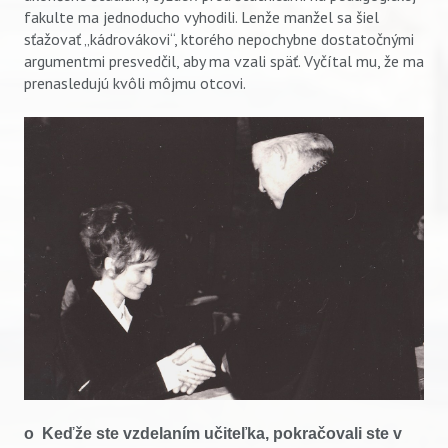
fakulte ma jednoducho vyhodili. Lenže manžel sa šiel
sťažovať „kádrovákovi“, ktorého nepochybne dostatočnými
argumentmi presvedčil, aby ma vzali späť. Vyčítal mu, že ma
prenasledujú kvôli môjmu otcovi.
o Keďže ste vzdelaním učiteľka, pokračovali ste v