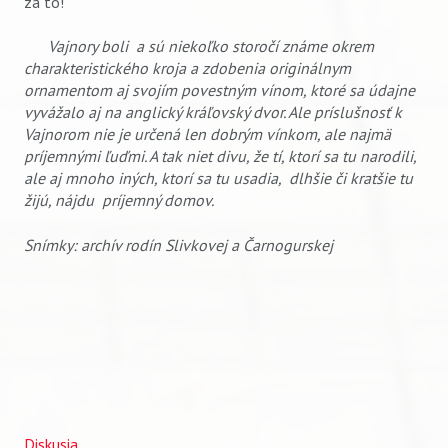
za to!
Vajnory boli a sú niekoľko storočí známe okrem
charakteristického kroja a zdobenia originálnym
ornamentom aj svojím povestným vínom, ktoré sa údajne
vyvážalo aj na anglický kráľovský dvor. Ale príslušnosť k
Vajnorom nie je určená len dobrým vínkom, ale najmä
príjemnými ľuďmi. A tak niet divu, že tí, ktorí sa tu narodili,
ale aj mnoho iných, ktorí sa tu usadia, dlhšie či kratšie tu
žijú, nájdu príjemný domov.
Snímky: archív rodín Slivkovej a Čarnogurskej
Diskusia