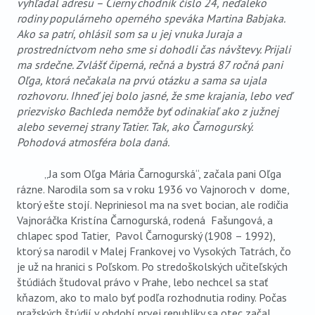
vyhľadal adresu – Čierny chodník číslo 24, neďaleko
rodiny populárneho operného speváka Martina Babjaka.
Ako sa patrí, ohlásil som sa u jej vnuka Juraja a
prostredníctvom neho sme si dohodli čas návštevy. Prijali
ma srdečne. Zvlášť čiperná, rečná a bystrá 87 ročná pani
Oľga, ktorá nečakala na prvú otázku a sama sa ujala
rozhovoru. Ihneď jej bolo jasné, že sme krajania, lebo veď
priezvisko Bachleda nemôže byť odinakiaľ ako z južnej
alebo severnej strany Tatier. Tak, ako Čarnogurský.
Pohodová atmosféra bola daná.
„Ja som Oľga Mária Čarnogurská“, začala pani Oľga
rázne. Narodila som sa v roku 1936 vo Vajnoroch v dome,
ktorý ešte stojí. Nepriniesol ma na svet bocian, ale rodičia
Vajnoráčka Kristína Čarnogurská, rodená Fašungová, a
chlapec spod Tatier, Pavol Čarnogurský (1908 – 1992),
ktorý sa narodil v Malej Frankovej vo Vysokých Tatrách, čo
je už na hranici s Poľskom. Po stredoškolských učiteľských
štúdiách študoval právo v Prahe, lebo nechcel sa stať
kňazom, ako to malo byť podľa rozhodnutia rodiny. Počas
pražských štúdií v období prvej republiky sa otec začal