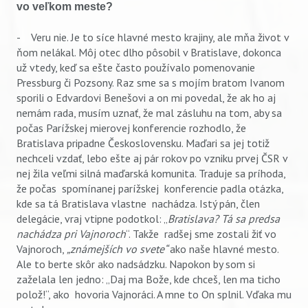
vo veľkom meste?
- Veru nie. Je to síce hlavné mesto krajiny, ale mňa život v
ňom nelákal. Môj otec dlho pôsobil v Bratislave, dokonca
už vtedy, keď sa ešte často používalo pomenovanie
Pressburg či Pozsony. Raz sme sa s mojím bratom Ivanom
sporili o Edvardovi Benešovi a on mi povedal, že ak ho aj
nemám rada, musím uznať, že mal zásluhu na tom, aby sa
počas Parížskej mierovej konferencie rozhodlo, že
Bratislava pripadne Československu. Maďari sa jej totiž
nechceli vzdať, lebo ešte aj pár rokov po vzniku prvej ČSR v
nej žila veľmi silná maďarská komunita. Traduje sa príhoda,
že počas spomínanej parížskej konferencie padla otázka,
kde sa tá Bratislava vlastne nachádza. Istý pán, člen
delegácie, vraj vtipne podotkol: „
Bratislava? Tá sa predsa
nachádza pri Vajnoroch
“. Takže radšej sme zostali žiť vo
Vajnoroch,
„známejších vo svete“
ako naše hlavné mesto.
Ale to berte skôr ako nadsádzku. Napokon by som si
zaželala len jedno: „Daj ma Bože, kde chceš, len ma ticho
polož!“, ako hovoria Vajnoráci. A mne to On splnil. Vďaka mu