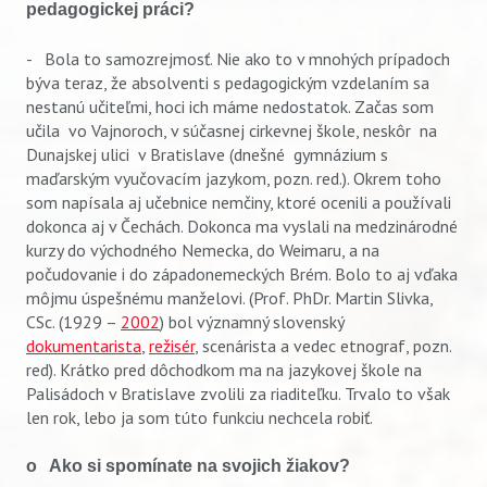
pedagogickej práci?
- Bola to samozrejmosť. Nie ako to v mnohých prípadoch
býva teraz, že absolventi s pedagogickým vzdelaním sa
nestanú učiteľmi, hoci ich máme nedostatok. Začas som
učila vo Vajnoroch, v súčasnej cirkevnej škole, neskôr na
Dunajskej ulici v Bratislave (dnešné gymnázium s
maďarským vyučovacím jazykom, pozn. red.). Okrem toho
som napísala aj učebnice nemčiny, ktoré ocenili a používali
Vyhľadávanie
dokonca aj v Čechách. Dokonca ma vyslali na medzinárodné
kurzy do východného Nemecka, do Weimaru, a na
počudovanie i do západonemeckých Brém. Bolo to aj vďaka
môjmu úspešnému manželovi. (Prof. PhDr. Martin Slivka,
CSc. (1929 –
2002
) bol významný slovenský
dokumentarista
,
režisér
, scenárista a vedec etnograf, pozn.
red). Krátko pred dôchodkom ma na jazykovej škole na
Palisádoch v Bratislave zvolili za riaditeľku. Trvalo to však
len rok, lebo ja som túto funkciu nechcela robiť.
o Ako si spomínate na svojich žiakov?