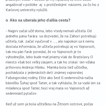
angažovať v politike aj s protičeskými názormi, za čo ho z
Karlovej univerzity vylúčili.
o Ako sa uberala jeho ďalšia cesta?
- Najprv začal učiť doma, lebo vtedy nemali učiteľa. Od
jedného pána farára sa dozvedel, že na Záhorí potrebujú
učiteľa, tak začal vyučovať v ...., ale napokon sa k nemu
dostala informácia, že učiteľa potrebujú aj vo Vajnoroch,
tak mu pán farár povedal, že vo Vajnoroch je to
výhodnejšie, lebo bude mať priamy vlak do Bratislavy. O
miesto však bol veľký záujem, a tak ho získal len vďaka
príhovoru Andreja Hlinku. Mamka bola tiež učiteľka,
pochádzala z jedenástich detí známej vajnorskej
Fašungovskej rodiny. Ešte ako šesť či sedemročná našla
básničku Šuhaj spod Tatier, a tak vyhlásila, že sa vydá len za
mládenca spod Tatier, hoci vraj mala vo Vajnoroch až
sedemnásť pytačov.
Keď už som ja bola učiteľkou na Žitnom ostrove, počas