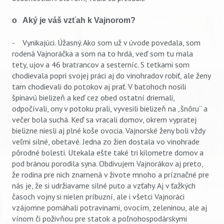
o Aký je váš vzťah k Vajnorom?
- Vynikajúci. Úžasný. Ako som už v úvode povedala, som
rodená Vajnoráčka a som na to hrdá, veď som tu mala
tety, ujov a 46 bratrancov a sesterníc. S tetkami som
chodievala popri svojej práci aj do vinohradov robiť, ale ženy
tam chodievali do potokov aj prať. V batohoch nosili
špinavú bielizeň a keď cez obed ostatní driemali,
odpočívali, ony v potoku prali, vyvesili bielizeň na „šnôru“ a
večer bola suchá. Keď sa vracali domov, okrem vypratej
bielizne niesli aj plné koše ovocia. Vajnorské ženy boli vždy
veľmi silné, obetavé. Jedna zo žien dostala vo vinohrade
pôrodné bolesti. Utekala ešte také tri kilometre domov a
pod bránou porodila syna. Obdivujem Vajnorákov aj preto,
že rodina pre nich znamená v živote mnoho a príznačné pre
nás je, že si udržiavame silné puto a vzťahy. Aj v ťažkých
časoch vojny si nielen príbuzní, ale i všetci Vajnoráci
vzájomne pomáhali potravinami, ovocím, zeleninou, ale aj
vínom či poživňou pre statok a poľnohospodárskymi