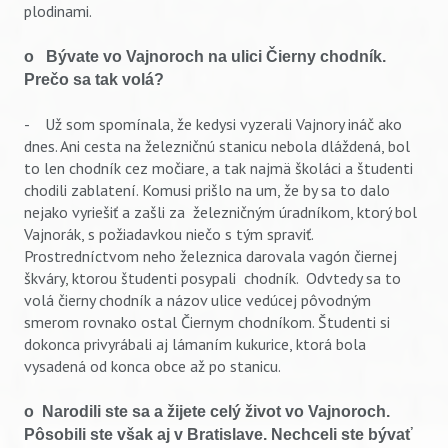
plodinami.
o Bývate vo Vajnoroch na ulici Čierny chodník.
Prečo sa tak volá?
- Už som spomínala, že kedysi vyzerali Vajnory ináč ako
dnes. Ani cesta na železničnú stanicu nebola dláždená, bol
to len chodník cez močiare, a tak najmä školáci a študenti
chodili zablatení. Komusi prišlo na um, že by sa to dalo
nejako vyriešiť a zašli za železničným úradníkom, ktorý bol
Vajnorák, s požiadavkou niečo s tým spraviť.
Prostredníctvom neho železnica darovala vagón čiernej
škváry, ktorou študenti posypali chodník. Odvtedy sa to
volá čierny chodník a názov ulice vedúcej pôvodným
smerom rovnako ostal Čiernym chodníkom. Študenti si
dokonca privyrábali aj lámaním kukurice, ktorá bola
vysadená od konca obce až po stanicu.
o Narodili ste sa a žijete celý život vo Vajnoroch.
Pôsobili ste však aj v Bratislave. Nechceli ste bývať