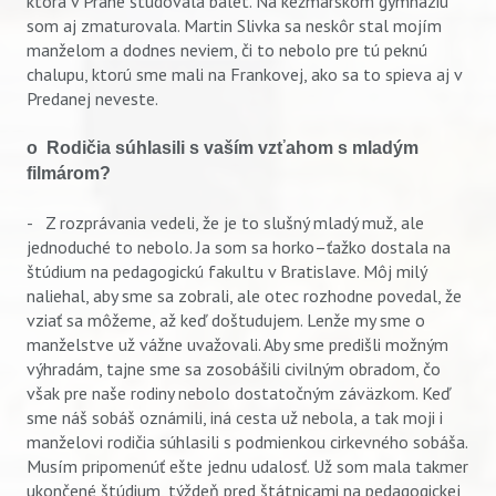
ktorá v Prahe študovala balet. Na kežmarskom gymnáziu
som aj zmaturovala. Martin Slivka sa neskôr stal mojím
manželom a dodnes neviem, či to nebolo pre tú peknú
chalupu, ktorú sme mali na Frankovej, ako sa to spieva aj v
Predanej neveste.
o
Rodičia súhlasili s vaším vzťahom s mladým
filmárom?
- Z rozprávania vedeli, že je to slušný mladý muž, ale
jednoduché to nebolo. Ja som sa horko–ťažko dostala na
štúdium na pedagogickú fakultu v Bratislave. Môj milý
naliehal, aby sme sa zobrali, ale otec rozhodne povedal, že
vziať sa môžeme, až keď doštudujem. Lenže my sme o
manželstve už vážne uvažovali. Aby sme predišli možným
výhradám, tajne sme sa zosobášili civilným obradom, čo
však pre naše rodiny nebolo dostatočným záväzkom. Keď
sme náš sobáš oznámili, iná cesta už nebola, a tak moji i
manželovi rodičia súhlasili s podmienkou cirkevného sobáša.
Musím pripomenúť ešte jednu udalosť. Už som mala takmer
ukončené štúdium, týždeň pred štátnicami na pedagogickej