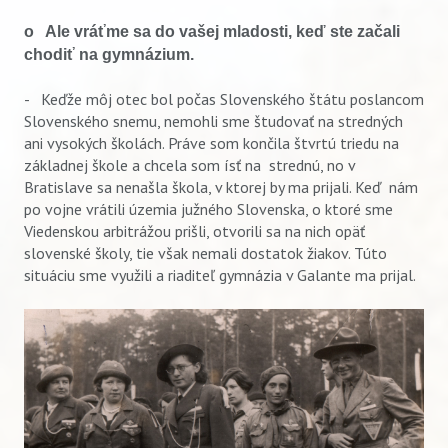
o Ale vráťme sa do vašej mladosti, keď ste začali
chodiť na gymnázium.
- Keďže môj otec bol počas Slovenského štátu poslancom
Slovenského snemu, nemohli sme študovať na stredných
ani vysokých školách. Práve som končila štvrtú triedu na
základnej škole a chcela som ísť na strednú, no v
Bratislave sa nenašla škola, v ktorej by ma prijali. Keď nám
po vojne vrátili územia južného Slovenska, o ktoré sme
Viedenskou arbitrážou prišli, otvorili sa na nich opäť
slovenské školy, tie však nemali dostatok žiakov. Túto
situáciu sme využili a riaditeľ gymnázia v Galante ma prijal.