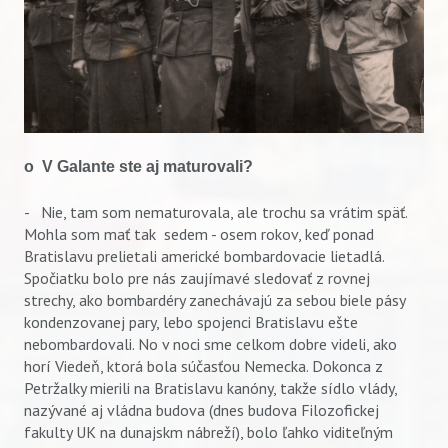
o V Galante ste aj maturovali?
- Nie, tam som nematurovala, ale trochu sa vrátim späť.
Mohla som mať tak sedem - osem rokov, keď ponad
Bratislavu prelietali americké bombardovacie lietadlá.
Spočiatku bolo pre nás zaujímavé sledovať z rovnej
strechy, ako bombardéry zanechávajú za sebou biele pásy
kondenzovanej pary, lebo spojenci Bratislavu ešte
nebombardovali. No v noci sme celkom dobre videli, ako
horí Viedeň, ktorá bola súčasťou Nemecka. Dokonca z
Petržalky mierili na Bratislavu kanóny, takže sídlo vlády,
nazývané aj vládna budova (dnes budova Filozofickej
fakulty UK na dunajskm nábreží), bolo ľahko viditeľným