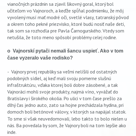
vianočných prázdnin sa zjavil šikovný goral, ktorý bol
učiteľom vo Vajnoroch, a keďže spĺňal podmienku, že môj
vyvolený musí mať modré oči, svetlé vlasy, tatranský pôvod
a okrem toho pekné priezvisko, ktoré budú nosiť naše deti,
tak som sa rozhodla pre Pavla Čarnogurského. Vtedy som
netušila, že toto meno spôsobí problémy celej rodine.
o Vajnorskí pytači nemali šancu uspieť. Ako v tom
čase vyzeralo vaše rodisko?
- Vajnory prvej republiky sa veľmi nelíšili od ostatných
podobných sídiel, aj keď mali svoju pomerne slušnú
infraštruktúru, vďaka ktorej boli dobre zásobené, a tak
Vajnoráci mohli svoje produkty, najmä víno, vyvážať do
Bratislavy i širokého okolia. Po ulici v tom čase prešlo za
dlhý čas jedno auto, zato sa hojne prechádzala hydina, pri
domoch boli betónové válovy, v ktorých sa napájal statok.
To sme si však neuvedomovali, lebo takto to bolo nielen u
nás. Ba povedala by som, že Vajnory boli na tom lepšie ako
inde.