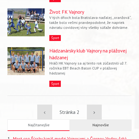
Život FK Vajnory
V tých dňoch bola Bratislava naďalej „oranžová“,
takže bolo veľmi pravdepodobné, že napriek
Vyhľadávanie
návratu covidovej vlny všetky súťaže dohráme.
Šport
Hádzanársky klub Vajnory na plážovej
hádzanej
Hráči HK Vajnory sa aj tento rok zúčastnili už 7.
ročníka EBT Beach Balon CUP v plážovej
hádzanej
Šport
Pagination
Previous
Stránka 2
Ďalšia
Najčítanejšie
Najnovšie
page
strana
Most cez Šúrsky kanál medzi Vajnorami a Čiernou Vodou čaká