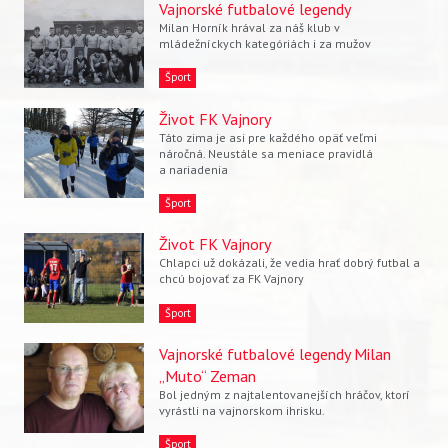
Vajnorské futbalové legendy
Milan Horník hrával za náš klub v
mládežníckych kategóriách i za mužov
Šport
Život FK Vajnory
Táto zima je asi pre každého opäť veľmi
náročná. Neustále sa meniace pravidlá
a nariadenia
Šport
Život FK Vajnory
Chlapci už dokázali, že vedia hrať dobrý futbal a
chcú bojovať za FK Vajnory
Šport
Vajnorské futbalové legendy Milan
„Muto“ Zeman
Bol jedným z najtalentovanejších hráčov, ktorí
vyrástli na vajnorskom ihrisku.
Šport