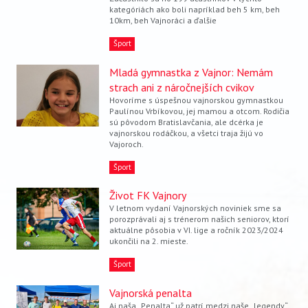
VIDEO
kategóriách ako boli napríklad beh 5 km, beh
10km, beh Vajnoráci a ďalšie
AUDIO
Šport
ARCHÍV VYDANÍ
Mladá gymnastka z Vajnor: Nemám
strach ani z náročnejších cvikov
Hovoríme s úspešnou vajnorskou gymnastkou
Paulínou Vrbíkovou, jej mamou a otcom. Rodičia
sú pôvodom Bratislavčania, ale dcérka je
vajnorskou rodáčkou, a všetci traja žijú vo
Vajoroch.
Šport
Život FK Vajnory
V letnom vydaní Vajnorských noviniek sme sa
porozprávali aj s trénerom našich seniorov, ktorí
aktuálne pôsobia v VI. lige a ročník 2023/2024
ukončili na 2. mieste.
Šport
Vajnorská penalta
Aj naša „Penalta“ už patrí medzi naše „legendy“,