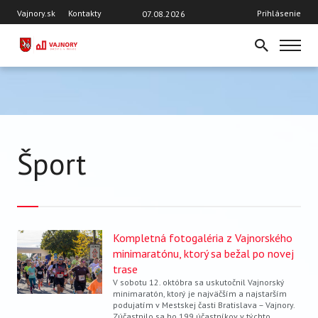
Skočiť
Hlavička
User
Vajnory.sk
Kontakty
Prihlásenie
07.08.2026
na
account
hlavný
menu
obsah
DOMOV
AKTUÁLNE ČÍSLO
TÉMY
AKTUALITY
Šport
OSOBNOSTI VAJNOR
ROZHOVORY
ŠKOLY
ŠPORT
Kompletná fotogaléria z Vajnorského
VAJNORSKÝ ORNAMENT
minimaratónu, ktorý sa bežal po novej
trase
VAJNORSKÝ ŽIVOT
V sobotu 12. októbra sa uskutočnil Vajnorský
minimaratón, ktorý je najväčším a najstarším
Z HISTÓRIE
podujatím v Mestskej časti Bratislava – Vajnory.
Zúčastnilo sa ho 199 účastníkov v týchto