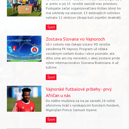
a preto si jej 15. výročie zaslúži viac priestoru.
Podujatie začal organizovať Jaro Križan, ktorý ho
má odvtedy na starosti. 13 doterajších ročníkov
vyhralo 11 strelcov (dvaja boli úspešní dvakrát).
Šport
Zostava Slovana vo Vajnoroch
Už v sobotu nás čakajú oslavy 90. výročia
založenia FK Vajnory. Program už vďaka
sociálnym sieťam klubu i obce poznáte, ale
dlho sme ani my nevedeli, v akej zostave príde
výber internacionálov Slovana Bratislava. A už
tušíme.
Šport
Vajnorské futbalové príbehy - prvý
Afričan u nás
Do nášho mužstva sa na jar zaradil 26-ročný
ofenzívny hráč s vynikajúcim fyzickým fondom,
Nigérijčan Prince Samuel Inyene.
Šport