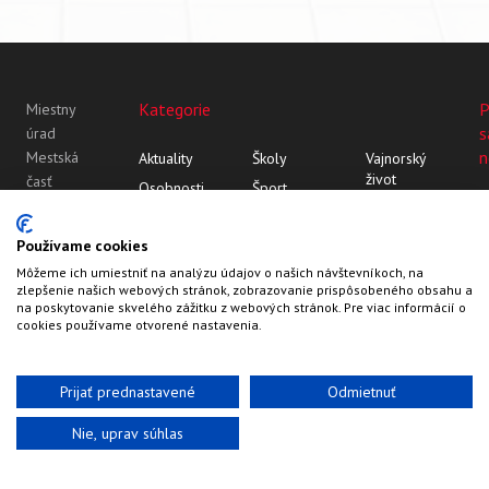
Kategorie
P
Miestny
s
úrad
n
Mestská
Aktuality
Školy
Vajnorský
život
časť
Osobnosti
Šport
Bratislava-
Vajnor
Z histórie
Vajnorský
Vajnory
Rozhovory
ornament
Vajnory v
Používame cookies
Roľnícka
médiách
Môžeme ich umiestniť na analýzu údajov o našich návštevníkoch, na
109
zlepšenie našich webových stránok, zobrazovanie prispôsobeného obsahu a
83107
na poskytovanie skvelého zážitku z webových stránok. Pre viac informácií o
Bratislava
cookies používame otvorené nastavenia.
Prijať prednastavené
Odmietnuť
Nie, uprav súhlas
Web by
HalfPixel
©2022-2026
Vajnory.sk
Kontakty
Hlavička