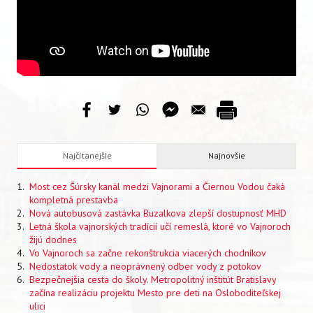
VIDEO
AUDIO
ARCHÍV VYDANÍ
Najčítanejšie
Najnovšie
Most cez Šúrsky kanál medzi Vajnorami a Čiernou Vodou čaká
kompletná prestavba
Nová autobusová zastávka Buzalkova zlepší dostupnosť MHD
Letná škola vajnorských tradícií učí remeslá, ktoré vo Vajnoroch
žijú dodnes
Vo Vajnoroch sa začne rekonštrukcia viacerých chodníkov
Nedostatok vody a neoprávnený odber vody z potokov
Bezpečnejšia cesta do školy. Metropolitný inštitút Bratislavy
začína realizáciu projektu Mesto pre deti na Osloboditeľskej
ulici