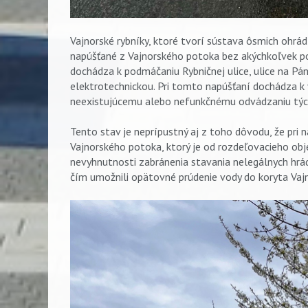
Vajnorské rybníky, ktoré tvorí sústava ôsmich oh
napúšťané z Vajnorského potoka bez akýchkoľvek po
dochádza k podmáčaniu Rybničnej ulice, ulice na Pá
elektrotechnickou. Pri tomto napúšťaní dochádza 
neexistujúcemu alebo nefunkčnému odvádzaniu tých
Tento stav je neprípustný aj z toho dôvodu, že pri 
Vajnorského potoka, ktorý je od rozdeľovacieho obj
nevyhnutnosti zabránenia stavania nelegálnych hrád
čím umožnili opätovné prúdenie vody do koryta Vaj