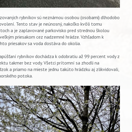
rádzovaných rybníkov sú neznámou osobou (osobami) dlhodobo
volení. Tento stav je neúnosný, nakoľko kvôli tomu
ntoch a je zaplavované parkovisko pred strednou školou
k veľkým priesakom cez nadzemné hrádze. Vzhľadom k
to priesakov sa voda dostáva do okolia.
napúšťaní rybníkov dochádza k odobratiu až 99 percent vody z
ektu takmer bez vody. Všetci prítomní sa zhodli na
zok a priamo na mieste jednu takúto hrádzku aj zlikvidovali,
norského potoka.