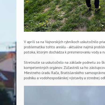
V apríli sa na Vajnorských rybníkoch uskutočnilo pria
problematika tohto areálu - aktuálne najmä probl
potoka, ktorým dochádza k presmerovaniu vody a n
Stretnutie sa uskutočnilo na základe podnetu zo š
kompetentných orgánov. Zúčastnili sa ho zástupcov
Miestneho úradu Rača, Bratislavského samosprávn
podniku a vodohospodárskej výstavby a strednej odb