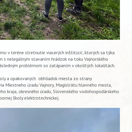
mo v teréne stretnutie viacerých inštitúcií, ktorých sa týka
ém s nelegálnym stavaním hrádzok na toku Vajnorského
ásledným problémom so zatápaním v okolitých lokalitách.
koly a opakovaných obhliadok miesta zo strany
ia Miestneho úradu Vajnory, Magistrátu hlavného mesta,
eho kraja, okresného úradu, Slovenského vodohospodárskeho
ornej školy elektrotechnickej.