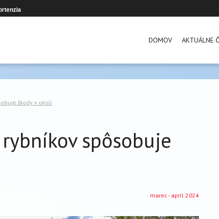
ortenzia
DOMOV
AKTUÁLNE Č
obuje škody v okolí
 rybníkov spôsobuje
marec - apríl 2024