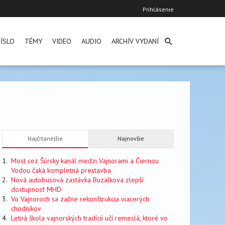
User
Prihlásenie
account
menu
ÍSLO
TÉMY
VIDEO
AUDIO
ARCHÍV VYDANÍ
Najčítanejšie
Najnovšie
Most cez Šúrsky kanál medzi Vajnorami a Čiernou
Vodou čaká kompletná prestavba
Nová autobusová zastávka Buzalkova zlepší
dostupnosť MHD
Vo Vajnoroch sa začne rekonštrukcia viacerých
chodníkov
Letná škola vajnorských tradícií učí remeslá, ktoré vo